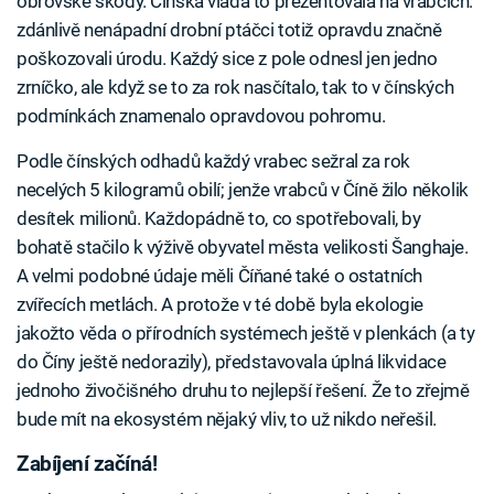
obrovské škody. Čínská vláda to prezentovala na vrabcích:
zdánlivě nenápadní drobní ptáčci totiž opravdu značně
poškozovali úrodu. Každý sice z pole odnesl jen jedno
zrníčko, ale když se to za rok nasčítalo, tak to v čínských
podmínkách znamenalo opravdovou pohromu.
Podle čínských odhadů každý vrabec sežral za rok
necelých 5 kilogramů obilí; jenže vrabců v Číně žilo několik
desítek milionů. Každopádně to, co spotřebovali, by
bohatě stačilo k výživě obyvatel města velikosti Šanghaje.
A velmi podobné údaje měli Číňané také o ostatních
zvířecích metlách. A protože v té době byla ekologie
jakožto věda o přírodních systémech ještě v plenkách (a ty
do Číny ještě nedorazily), představovala úplná likvidace
jednoho živočišného druhu to nejlepší řešení. Že to zřejmě
bude mít na ekosystém nějaký vliv, to už nikdo neřešil.
Zabíjení začíná!