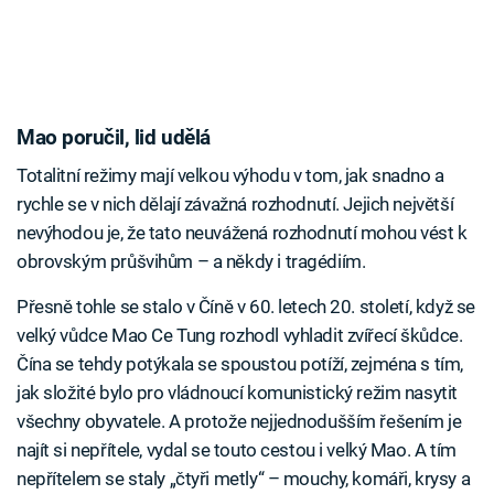
Mao poručil, lid udělá
Totalitní režimy mají velkou výhodu v tom, jak snadno a
rychle se v nich dělají závažná rozhodnutí. Jejich největší
nevýhodou je, že tato neuvážená rozhodnutí mohou vést k
obrovským průšvihům – a někdy i tragédiím.
Přesně tohle se stalo v Číně v 60. letech 20. století, když se
velký vůdce Mao Ce Tung rozhodl vyhladit zvířecí škůdce.
Čína se tehdy potýkala se spoustou potíží, zejména s tím,
jak složité bylo pro vládnoucí komunistický režim nasytit
všechny obyvatele. A protože nejjednodušším řešením je
najít si nepřítele, vydal se touto cestou i velký Mao. A tím
nepřítelem se staly „čtyři metly“ – mouchy, komáři, krysy a