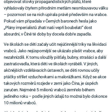
objevovat stovky propagandistických plátů, které
vyhlašovaly čtyřem přírodním metlám nesmlouvavou válku
– pozornost se na nich upírala právě především na vrabce.
Pokud vám připadala v Černých baronech hesla jako
„Plány imperialistů zhatí naši vepři boubelatí“ dost
absurdní, v Číně té doby by docela dobře zapadla.
Ve školách se děti začaly učit nejúčinnější triky na likvidaci
vrabců. Jako nejúspornější se ukázalo plašit vrabce, aby
nezahnízdili. K tomu sloužily píšťaly, bubny, strašáci a další
zastrašovadla, která děti ve školách vyráběli. V jiných,
akčnějších vzdělávacích ústavech, se děti rovnou učily
ptáčky střílet vzduchovkami a malorážkami. Když se akce
takových rozměrů rozjede v zemi jako Čína, je úspěch
zaručen. Nejméně 5 milionů vrabců zemřelo během
jediného roku – podle jiných údajů to možná bylo dokonce
10 milionů vrabců.