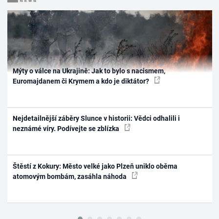
Mýty o válce na Ukrajině: Jak to bylo s nacismem,
Euromajdanem či Krymem a kdo je diktátor?
Nejdetailnější záběry Slunce v historii: Vědci odhalili i
neznámé víry. Podívejte se zblízka
Štěstí z Kokury: Město velké jako Plzeň uniklo oběma
atomovým bombám, zasáhla náhoda