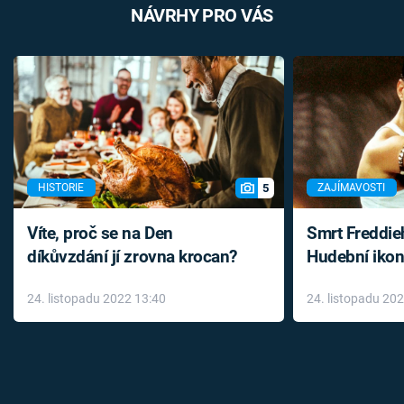
NÁVRHY PRO VÁS
5
HISTORIE
ZAJÍMAVOSTI
Víte, proč se na Den
Smrt Freddie
díkůvzdání jí zrovna krocan?
Hudební ikon
až do konce 
24. listopadu 2022 13:40
24. listopadu 20
léky