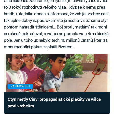
Čínu nakonec zachránilo jen rychlé (relativně rychlé: trvalo
to 3 roky) rozhodnutí velkého Maa. Když se k němu přes
hradbu úředníku donesla informace, že zabíjet vrabce není
tak úplně dobrý nápad, okamžitě je nechal v seznamu čtyř
pohrom nahradit štěnicemi… Boj proti „metlám“ tak mohl
nerušeně pokračovat, a vrabci se pomalu vraceli na čínská
pole. Jen u toho už nebylo těch 40 milionů Číňanů, kteří za
monumentální pokus zaplatili životem…
ZAJÍMAVOSTI
Čtyři metly Číny: propagadistické plakáty ve válce
proti vrabcům