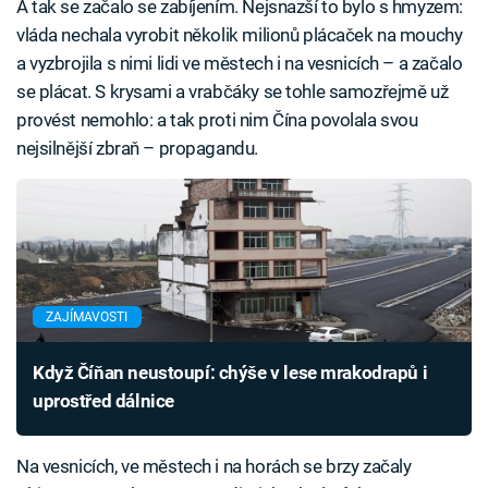
A tak se začalo se zabíjením. Nejsnazší to bylo s hmyzem:
vláda nechala vyrobit několik milionů plácaček na mouchy
a vyzbrojila s nimi lidi ve městech i na vesnicích – a začalo
se plácat. S krysami a vrabčáky se tohle samozřejmě už
provést nemohlo: a tak proti nim Čína povolala svou
nejsilnější zbraň – propagandu.
ZAJÍMAVOSTI
Když Číňan neustoupí: chýše v lese mrakodrapů i
uprostřed dálnice
Na vesnicích, ve městech i na horách se brzy začaly