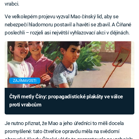
vrabci.
Ve velkolepém projevu vyzval Mao čínský lid, aby se
nebezpečí hladomoru postavil a havěti se zbavil. A Číňané
poslechli – rozjeli asi největší vyhlazovací akci v dějinách.
ZAJÍMAVOSTI
Čtyři metly Číny: propagadistické plakáty ve válce
proti vrabcům
Je nutno přiznat, že Mao a jeho úředníci to měli docela
promyšlené: tato čtveřice opravdu měla na svědomí