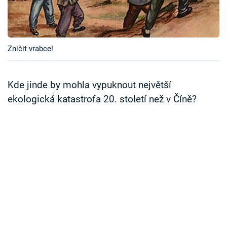
Časopis
Sledujte prima+
Zničit vrabce!
Přihlášení
Kde jinde by mohla vypuknout největší
ekologická katastrofa 20. století než v Číně?
Sledujte nás