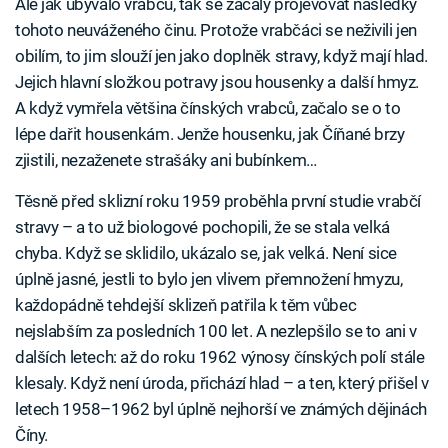
Ale jak ubývalo vrabců, tak se začaly projevovat následky
tohoto neuváženého činu. Protože vrabčáci se neživili jen
obilím, to jim slouží jen jako doplněk stravy, když mají hlad.
Jejich hlavní složkou potravy jsou housenky a další hmyz.
A když vymřela většina čínských vrabců, začalo se o to
lépe dařit housenkám. Jenže housenku, jak Číňané brzy
zjistili, nezaženete strašáky ani bubínkem…
Těsně před sklizní roku 1959 proběhla první studie vrabčí
stravy – a to už biologové pochopili, že se stala velká
chyba. Když se sklidilo, ukázalo se, jak velká. Není sice
úplně jasné, jestli to bylo jen vlivem přemnožení hmyzu,
každopádně tehdejší sklizeň patřila k těm vůbec
nejslabším za posledních 100 let. A nezlepšilo se to ani v
dalších letech: až do roku 1962 výnosy čínských polí stále
klesaly. Když není úroda, přichází hlad – a ten, který přišel v
letech 1958–1962 byl úplně nejhorší ve známých dějinách
Číny.