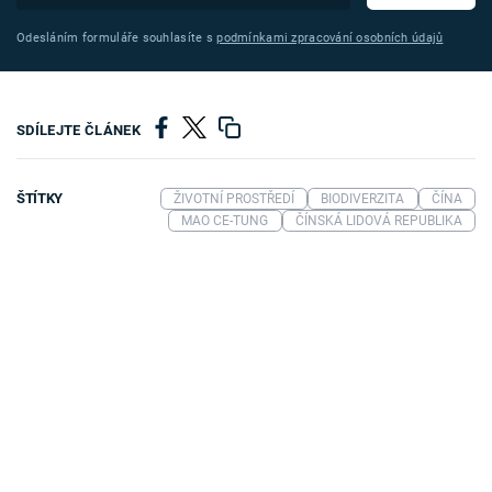
Odesláním formuláře souhlasíte s
podmínkami zpracování osobních údajů
SDÍLEJTE ČLÁNEK
ŠTÍTKY
ŽIVOTNÍ PROSTŘEDÍ
BIODIVERZITA
ČÍNA
MAO CE-TUNG
ČÍNSKÁ LIDOVÁ REPUBLIKA