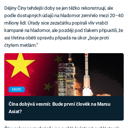
Dějiny Číny tehdejší doby se jen těžko rekonstruují, ale
podle dostupných údajů na hladomor zemřelo mezi 20–40
miliony lidí. Úřady sice zezačátku popírali vliv vrabčí
kampaně na hladomor, ale později pod tlakem připustili, že
asi třetina obětí opravdu připadá na úkor „boje proti
čtyřem metlám.“
MARS
Čína dobývá vesmír. Bude první člověk na Marsu
Asiat?