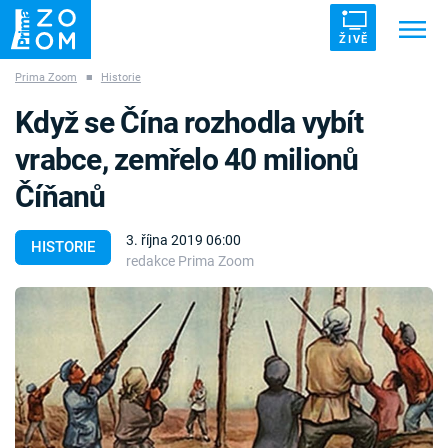
ŽIVĚ
Prima Zoom
■
Historie
Trendy:
ZRÁDCI
UFO
DRUHÁ SVĚTOVÁ VÁLKA
Když se Čína rozhodla vybít
ZÁHADY
VETŘELCI DÁVNOVĚKU
vrabce, zemřelo 40 milionů
Číňanů
3. října 2019 06:00
HISTORIE
redakce Prima Zoom
Témata
Témata
Pořady
TV Program