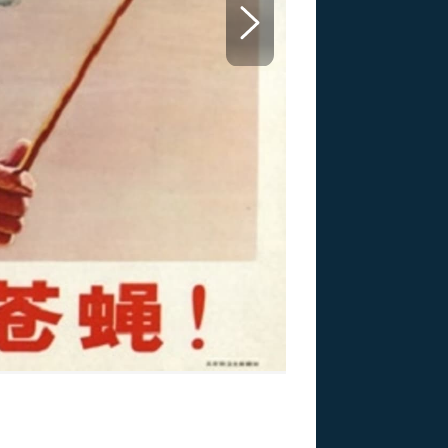
US
RSUS
ZE A
Zničit vrabce!