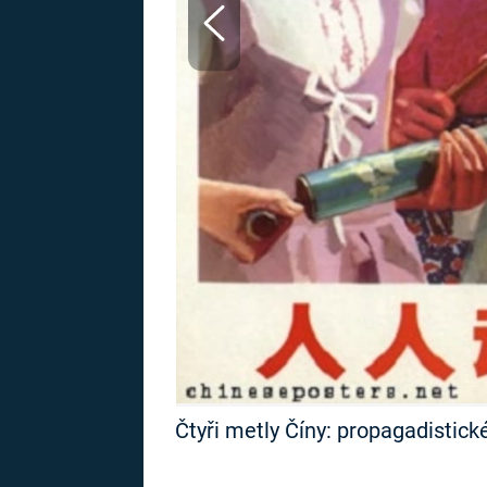
MARIE TEREZIE
ADOLF HITLER
NAPOLEON
BONAPARTE
ATENTÁT NA
REINHARDA
BRITSKÁ
HEYDRICHA
KRÁLOVSKÁ
RODINA
PRVNÍ SVĚTOVÁ
VÁLKA
Čtyři metly Číny: propagadistick