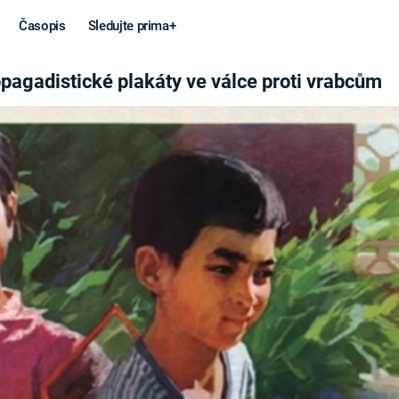
Časopis
Sledujte prima+
ÁLCE PROTI VRABCŮM
opagadistické plakáty ve válce proti vrabcům
Věda a
Války
technika
STUDENÁ V
KORONAVIRUS
VÁLKA VE
VIETNAMU
VESMÍR
VÁLEČNÉ FI
MARS
SERIÁLY
Záhady a
Zajímav
konspirace