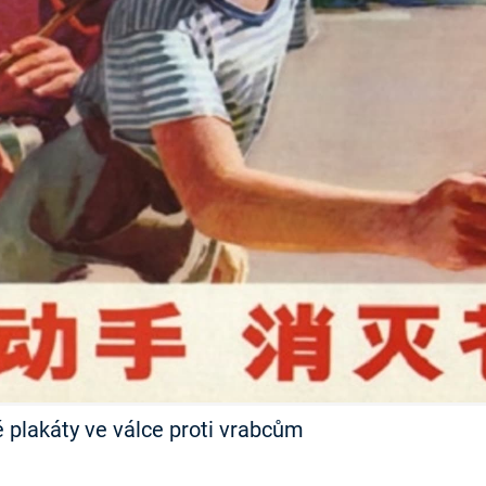
FILMY VERS
REALITA
UFO A
MIMOZEMŠŤANÉ
HORORY VE
REALITA
UTAJENÉ PŘÍBĚHY
ČESKÝCH DĚJIN
OPTICKÉ ILU
KLAMY
ALTERNATIVNÍ
HISTORIE
é plakáty ve válce proti vrabcům