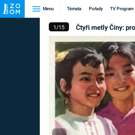
Menu
Témata
Pořady
TV Program
DISTICKÉ PLAKÁTY VE V
Čtyři metly Číny: pr
1
/
15
Cestování
Historie
HRADY A ZÁMKY
VIKINGOVÉ
HEDVÁBNÁ STEZKA
EPIDEMIE A
PANDEMIE
PŘÍRODA
STAROVĚKÝ EGYPT
Druhá
Výročí
světová válka