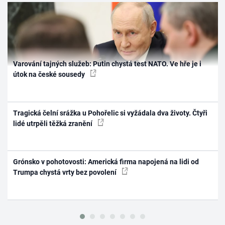
Varování tajných služeb: Putin chystá test NATO. Ve hře je i
útok na české sousedy
Tragická čelní srážka u Pohořelic si vyžádala dva životy. Čtyři
lidé utrpěli těžká zranění
Grónsko v pohotovosti: Americká firma napojená na lidi od
Trumpa chystá vrty bez povolení