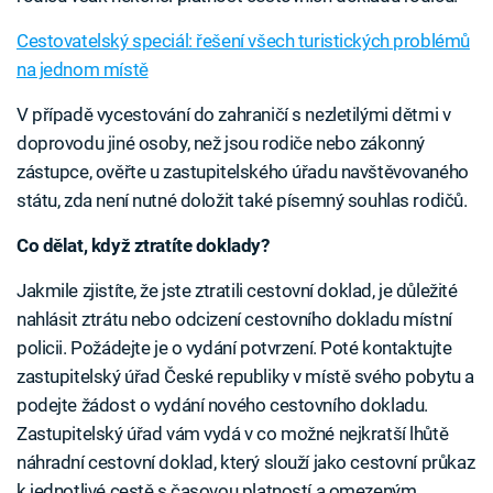
Cestovatelský speciál: řešení všech turistických problémů
na jednom místě
V případě vycestování do zahraničí s nezletilými dětmi v
doprovodu jiné osoby, než jsou rodiče nebo zákonný
zástupce, ověřte u zastupitelského úřadu navštěvovaného
státu, zda není nutné doložit také písemný souhlas rodičů.
Co dělat, když ztratíte doklady?
Jakmile zjistíte, že jste ztratili cestovní doklad, je důležité
nahlásit ztrátu nebo odcizení cestovního dokladu místní
policii. Požádejte je o vydání potvrzení. Poté kontaktujte
zastupitelský úřad České republiky v místě svého pobytu a
podejte žádost o vydání nového cestovního dokladu.
Zastupitelský úřad vám vydá v co možné nejkratší lhůtě
náhradní cestovní doklad, který slouží jako cestovní průkaz
k jednotlivé cestě s časovou platností a omezeným