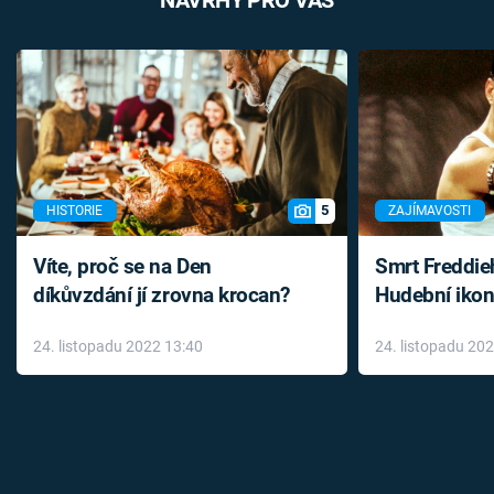
NÁVRHY PRO VÁS
5
HISTORIE
ZAJÍMAVOSTI
Víte, proč se na Den
Smrt Freddie
díkůvzdání jí zrovna krocan?
Hudební ikon
až do konce 
24. listopadu 2022 13:40
24. listopadu 20
léky