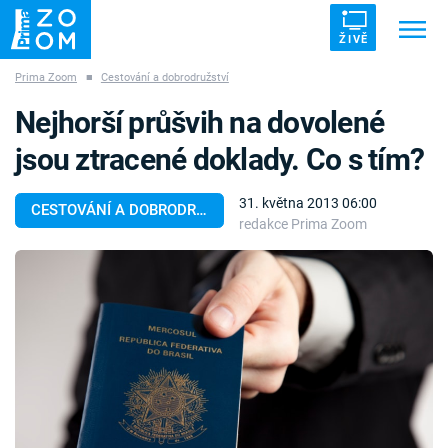
ŽIVĚ
Prima Zoom
■
Cestování a dobrodružství
Trendy:
ZRÁDCI
UFO
DRUHÁ SVĚTOVÁ VÁLKA
Nejhorší průšvih na dovolené
ZÁHADY
VETŘELCI DÁVNOVĚKU
jsou ztracené doklady. Co s tím?
31. května 2013 06:00
CESTOVÁNÍ A DOBRODRUŽSTVÍ
redakce Prima Zoom
Témata
Témata
Pořady
TV Program