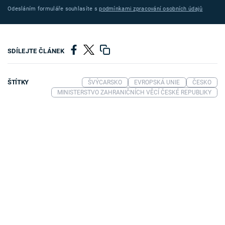
Odesláním formuláře souhlasíte s
podmínkami zpracování osobních údajů
SDÍLEJTE ČLÁNEK
ŠTÍTKY
ŠVÝCARSKO
EVROPSKÁ UNIE
ČESKO
MINISTERSTVO ZAHRANIČNÍCH VĚCÍ ČESKÉ REPUBLIKY