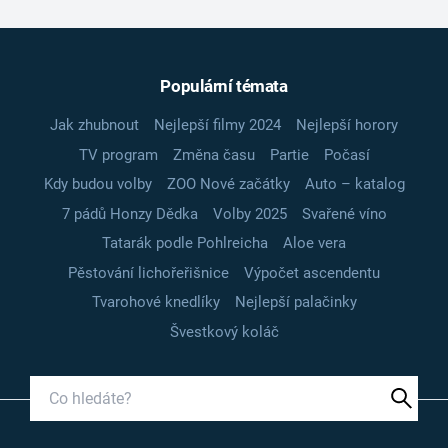
Populární témata
Jak zhubnout
Nejlepší filmy 2024
Nejlepší horory
TV program
Změna času
Partie
Počasí
Kdy budou volby
ZOO Nové začátky
Auto – katalog
7 pádů Honzy Dědka
Volby 2025
Svařené víno
Tatarák podle Pohlreicha
Aloe vera
Pěstování lichořeřišnice
Výpočet ascendentu
Tvarohové knedlíky
Nejlepší palačinky
Švestkový koláč