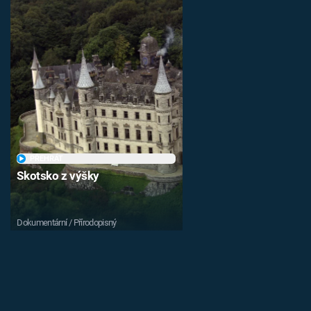
PŘEHRÁT
Skotsko z výšky
Dokumentární / Přírodopisný