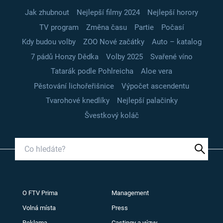
Jak zhubnout
Nejlepší filmy 2024
Nejlepší horory
TV program
Změna času
Partie
Počasí
Kdy budou volby
ZOO Nové začátky
Auto – katalog
7 pádů Honzy Dědka
Volby 2025
Svařené víno
Tatarák podle Pohlreicha
Aloe vera
Pěstování lichořeřišnice
Výpočet ascendentu
Tvarohové knedlíky
Nejlepší palačinky
Švestkový koláč
O FTV Prima
Management
Volná místa
Press
Reklama
Castingy a výzvy