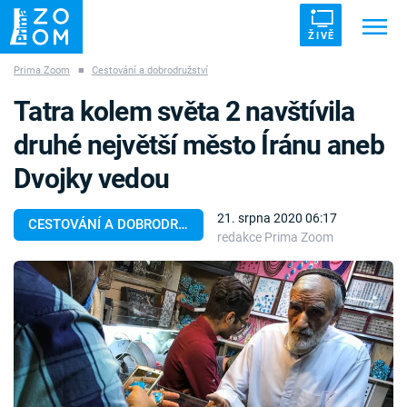
ŽIVĚ
Prima Zoom
■
Cestování a dobrodružství
Trendy:
ZRÁDCI
UFO
DRUHÁ SVĚTOVÁ VÁLKA
Tatra kolem světa 2 navštívila
ZÁHADY
VETŘELCI DÁVNOVĚKU
druhé největší město Íránu aneb
Dvojky vedou
21. srpna 2020 06:17
CESTOVÁNÍ A DOBRODRUŽSTVÍ
redakce Prima Zoom
Témata
Témata
Pořady
TV Program