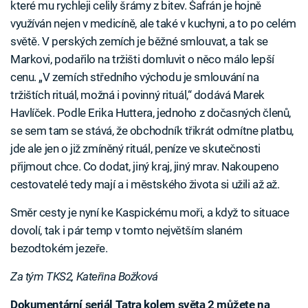
které mu rychleji celily šrámy z bitev. Šafrán je hojně
využíván nejen v medicíně, ale také v kuchyni, a to po celém
světě. V perských zemích je běžné smlouvat, a tak se
Markovi, podařilo na tržišti domluvit o něco málo lepší
cenu. „V zemích středního východu je smlouvání na
tržištích rituál, možná i povinný rituál,“ dodává Marek
Havlíček. Podle Erika Huttera, jednoho z dočasných členů,
se sem tam se stává, že obchodník třikrát odmítne platbu,
jde ale jen o již zmíněný rituál, peníze ve skutečnosti
přijmout chce. Co dodat, jiný kraj, jiný mrav. Nakoupeno
cestovatelé tedy mají a i městského života si užili až až.
Směr cesty je nyní ke Kaspickému moři, a když to situace
dovolí, tak i pár temp v tomto největším slaném
bezodtokém jezeře.
Za tým TKS2, Kateřina Božková
Dokumentární seriál Tatra kolem světa 2 můžete na