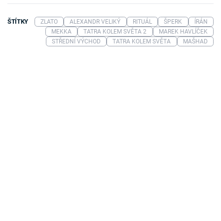
ŠTÍTKY
ZLATO
ALEXANDR VELIKÝ
RITUÁL
ŠPERK
ÍRÁN
MEKKA
TATRA KOLEM SVĚTA 2
MAREK HAVLÍČEK
STŘEDNÍ VÝCHOD
TATRA KOLEM SVĚTA
MAŠHAD