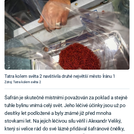
Tatra kolem světa 2 navštívila druhé největší město Íránu 1
Zdroj: Tatra kolem světa 2
Šafrán je skutečně místními považován za poklad a stejně
tuhle bylinu vnímá celý svět. Jeho léčivé účinky jsou už po
desítky let podložené a byly známé již před mnoha
stovkami let. Na jejich léčivou sílu věřil i Alexandr Veliký,
který si velice rád do své lázně přidával šafránové čnělky,