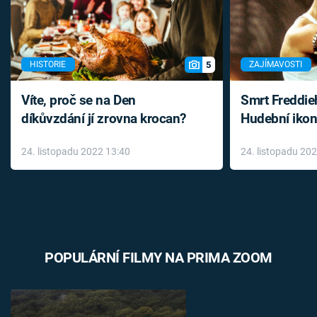
5
HISTORIE
ZAJÍMAVOSTI
Víte, proč se na Den
Smrt Freddie
díkůvzdání jí zrovna krocan?
Hudební ikon
až do konce 
24. listopadu 2022 13:40
24. listopadu 20
léky
POPULÁRNÍ FILMY NA PRIMA ZOOM