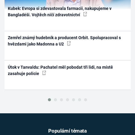
Kubek: Evropa si zdevastovala farmacii, nakupujeme v
Bangladéši. Vojtěch ničí zdravotnictví
Zemřel známý hudebník a producent Orbit. Spolupracoval s
hvězdami jako Madonna a U2
Útok v Tanvaldu: Pachatel měl pobodat tři lidi, na místě
zasahuje policie
Populární témata