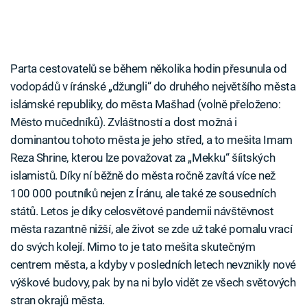
Parta cestovatelů se během několika hodin přesunula od
vodopádů v íránské „džungli“ do druhého největšího města
islámské republiky, do města Mašhad (volně přeloženo:
Město mučedníků). Zvláštností a dost možná i
dominantou tohoto města je jeho střed, a to mešita Imam
Reza Shrine, kterou lze považovat za „Mekku“ šíitských
islamistů. Díky ní běžně do města ročně zavítá více než
100 000 poutníků nejen z Íránu, ale také ze sousedních
států. Letos je díky celosvětové pandemii návštěvnost
města razantně nižší, ale život se zde už také pomalu vrací
do svých kolejí. Mimo to je tato mešita skutečným
centrem města, a kdyby v posledních letech nevznikly nové
výškové budovy, pak by na ni bylo vidět ze všech světových
stran okrajů města.