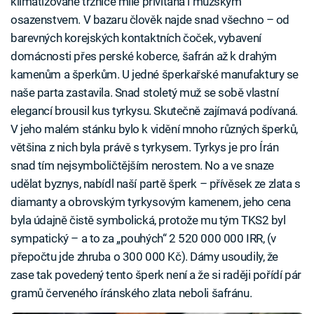
klimatizované tržnice mile přivítána i mužským
osazenstvem. V bazaru člověk najde snad všechno – od
barevných korejských kontaktních čoček, vybavení
domácnosti přes perské koberce, šafrán až k drahým
kamenům a šperkům. U jedné šperkařské manufaktury se
naše parta zastavila. Snad stoletý muž se sobě vlastní
elegancí brousil kus tyrkysu. Skutečně zajímavá podívaná.
V jeho malém stánku bylo k vidění mnoho různých šperků,
většina z nich byla právě s tyrkysem. Tyrkys je pro Írán
snad tím nejsymboličtějším nerostem. No a ve snaze
udělat byznys, nabídl naší partě šperk – přívěsek ze zlata s
diamanty a obrovským tyrkysovým kamenem, jeho cena
byla údajně čistě symbolická, protože mu tým TKS2 byl
sympatický – a to za „pouhých“ 2 520 000 000 IRR, (v
přepočtu jde zhruba o 300 000 Kč). Dámy usoudily, že
zase tak povedený tento šperk není a že si raději pořídí pár
gramů červeného íránského zlata neboli šafránu.