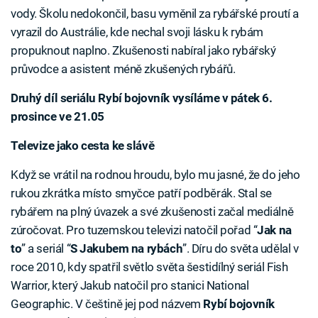
vody. Školu nedokončil, basu vyměnil za rybářské proutí a
vyrazil do Austrálie, kde nechal svoji lásku k rybám
propuknout naplno. Zkušenosti nabíral jako rybářský
průvodce a asistent méně zkušených rybářů.
Druhý díl seriálu Rybí bojovník vysíláme v pátek 6.
prosince ve 21.05
Televize jako cesta ke slávě
Když se vrátil na rodnou hroudu, bylo mu jasné, že do jeho
rukou zkrátka místo smyčce patří podběrák. Stal se
rybářem na plný úvazek a své zkušenosti začal mediálně
zúročovat. Pro tuzemskou televizi natočil pořad “
Jak na
to
” a seriál “
S Jakubem na rybách
”. Díru do světa udělal v
roce 2010, kdy spatřil světlo světa šestidílný seriál Fish
Warrior, který Jakub natočil pro stanici National
Geographic. V češtině jej pod názvem
Rybí bojovník