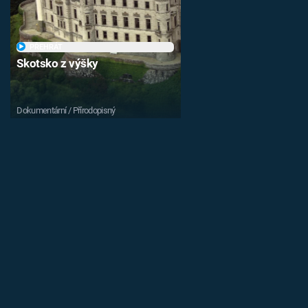
PŘEHRÁT
Skotsko z výšky
Dokumentární / Přírodopisný