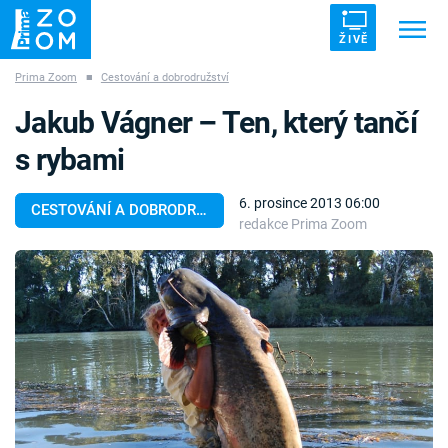
ŽIVĚ
Prima Zoom
■
Cestování a dobrodružství
Trendy:
ZRÁDCI
UFO
DRUHÁ SVĚTOVÁ VÁLKA
Jakub Vágner – Ten, který tančí
ZÁHADY
VETŘELCI DÁVNOVĚKU
s rybami
6. prosince 2013 06:00
CESTOVÁNÍ A DOBRODRUŽSTVÍ
redakce Prima Zoom
Témata
Témata
Pořady
TV Program