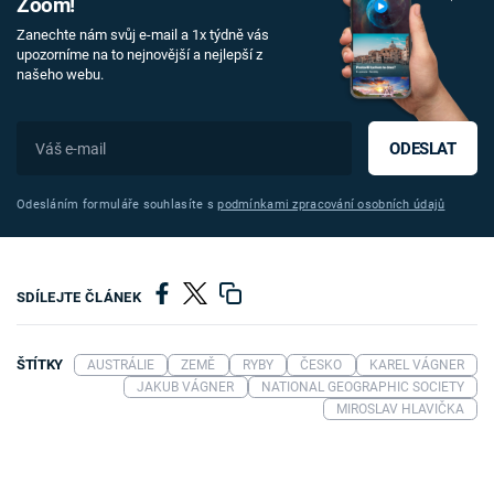
Zoom!
Zanechte nám svůj e-mail a 1x týdně vás
upozorníme na to nejnovější a nejlepší z
našeho webu.
ODESLAT
Odesláním formuláře souhlasíte s
podmínkami zpracování osobních údajů
SDÍLEJTE ČLÁNEK
ŠTÍTKY
AUSTRÁLIE
ZEMĚ
RYBY
ČESKO
KAREL VÁGNER
JAKUB VÁGNER
NATIONAL GEOGRAPHIC SOCIETY
MIROSLAV HLAVIČKA