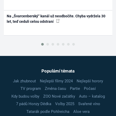
Na „Švarcenberský“ kanál už neodbočíte. Chyba vydržela 30
let, teď ceduli celou odstraní
Populární témata
Jak zhubnout
Nejlepší filmy 2024
Nejlepší horory
TV program
Změna času
Partie
Počasí
Kdy budou volby
ZOO Nové začátky
Auto – katalog
7 pádů Honzy Dědka
Volby 2025
Svařené víno
Tatarák podle Pohlreicha
Aloe vera