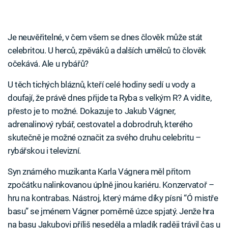
Je neuvěřitelné, v čem všem se dnes člověk může stát
celebritou. U herců, zpěváků a dalších umělců to člověk
očekává. Ale u rybářů?
U těch tichých bláznů, kteří celé hodiny sedí u vody a
doufají, že právě dnes přijde ta Ryba s velkým R? A vidíte,
přesto je to možné. Dokazuje to Jakub Vágner,
adrenalinový rybář, cestovatel a dobrodruh, kterého
skutečně je možné označit za svého druhu celebritu –
rybářskou i televizní.
Syn známého muzikanta Karla Vágnera měl přitom
zpočátku nalinkovanou úplně jinou kariéru. Konzervatoř –
hru na kontrabas. Nástroj, který máme díky písni “Ó mistře
basu” se jménem Vágner poměrně úzce spjatý. Jenže hra
na basu Jakubovi příliš neseděla a mladík raději trávil čas u