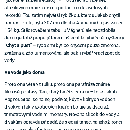
ryb, které na Zemi existují. Při lovu těchto více než
stokilových macků se mu podařila řada světových
rekordů. Tou zatím největší rybičkou, kterou Jakub chytil
pomocí prutu, byla 307 cm dlouhá Arapaima Gigas vážící
154 kg. Štědrovečerní tabuli u Vágnerů ale neozdobila.
Jakub je totiž propagátorem ušlechtilé rybářské myšlenky
“
Chyť a pusť
” – ryba smí být po chycení pouze změřena,
zvážena a zdokumentována, ale pak ji rybář vrací zpět do
vody.
Ve vodě jako doma
Proto ona věta v titulku, proto ona parafráze známé
filmové postavy. Ten, který tančí s rybami – to je Jakub
Vágner. Stačí se na něj podívat, když v kalných vodách
divokých řek v exotických krajích bojuje se dvou až
třímetrovými vodními monstry. Neváhá skočit do vody a
divákům opravdu připadá, že sledují tanec, na jehož konci
je unavený, ale šťastný rybář a neméně unavená a