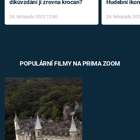
díkůvzdání jí zrovna krocan?
Hudební ikon
až do konce 
24. listopadu 2022 13:40
24. listopadu 20
léky
POPULÁRNÍ FILMY NA PRIMA ZOOM