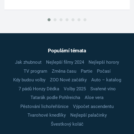
Populární témata
Jak zhubnout
Nejlepší filmy 2024
Nejlepší horory
TV program
Změna času
Partie
Počasí
Kdy budou volby
ZOO Nové začátky
Auto – katalog
7 pádů Honzy Dědka
Volby 2025
Svařené víno
Tatarák podle Pohlreicha
Aloe vera
Pěstování lichořeřišnice
Výpočet ascendentu
Tvarohové knedlíky
Nejlepší palačinky
Švestkový koláč