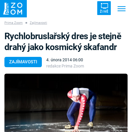
ŽIVĚ
Prima Zoom
■
Zajímavosti
Trendy:
ZRÁDCI
UFO
DRUHÁ SVĚTOVÁ VÁLKA
Rychlobruslařský dres je stejně
ZÁHADY
VETŘELCI DÁVNOVĚKU
drahý jako kosmický skafandr
4. února 2014 06:00
ZAJÍMAVOSTI
redakce Prima Zoom
Témata
Témata
Pořady
TV Program