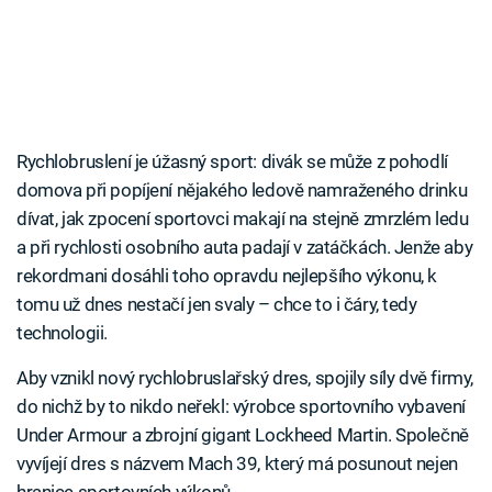
Rychlobruslení je úžasný sport: divák se může z pohodlí
domova při popíjení nějakého ledově namraženého drinku
dívat, jak zpocení sportovci makají na stejně zmrzlém ledu
a při rychlosti osobního auta padají v zatáčkách. Jenže aby
rekordmani dosáhli toho opravdu nejlepšího výkonu, k
tomu už dnes nestačí jen svaly – chce to i čáry, tedy
technologii.
Aby vznikl nový rychlobruslařský dres, spojily síly dvě firmy,
do nichž by to nikdo neřekl: výrobce sportovního vybavení
Under Armour a zbrojní gigant Lockheed Martin. Společně
vyvíjejí dres s názvem Mach 39, který má posunout nejen