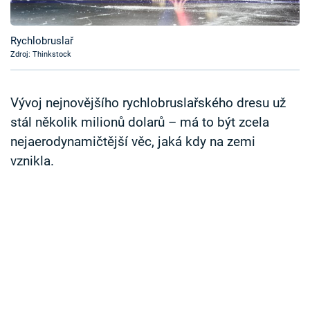
Časopis
Rychlobruslař
Sledujte prima+
Zdroj: Thinkstock
Přihlášení
Vývoj nejnovějšího rychlobruslařského dresu už
stál několik milionů dolarů – má to být zcela
nejaerodynamičtější věc, jaká kdy na zemi
Sledujte nás
vznikla.