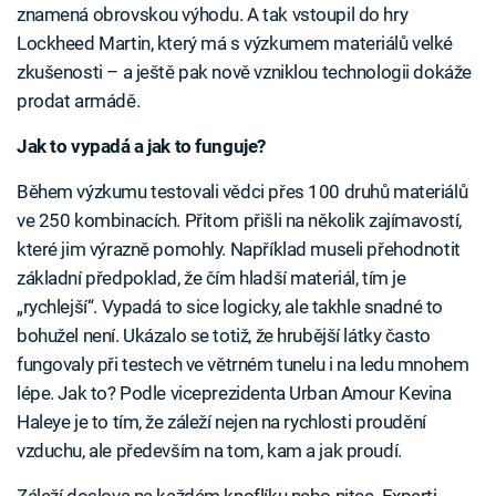
znamená obrovskou výhodu. A tak vstoupil do hry
Lockheed Martin, který má s výzkumem materiálů velké
zkušenosti – a ještě pak nově vzniklou technologii dokáže
prodat armádě.
Jak to vypadá a jak to funguje?
Během výzkumu testovali vědci přes 100 druhů materiálů
ve 250 kombinacích. Přitom přišli na několik zajímavostí,
které jim výrazně pomohly. Například museli přehodnotit
základní předpoklad, že čím hladší materiál, tím je
„rychlejší“. Vypadá to sice logicky, ale takhle snadné to
bohužel není. Ukázalo se totiž, že hrubější látky často
fungovaly při testech ve větrném tunelu i na ledu mnohem
lépe. Jak to? Podle viceprezidenta Urban Amour Kevina
Haleye je to tím, že záleží nejen na rychlosti proudění
vzduchu, ale především na tom, kam a jak proudí.