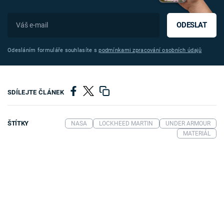
ODESLAT
Odesláním formuláře souhlasíte s
podmínkami zpracování osobních údajů
SDÍLEJTE ČLÁNEK
ŠTÍTKY
NASA
LOCKHEED MARTIN
UNDER ARMOUR
MATERIÁL