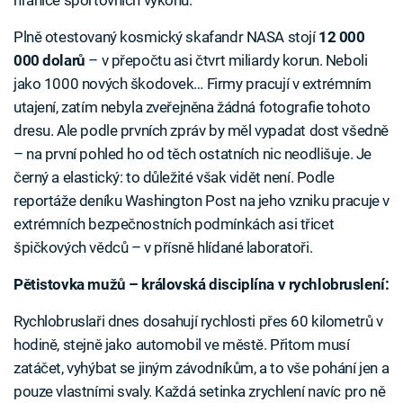
hranice sportovních výkonů.
Plně otestovaný kosmický skafandr NASA stojí
12 000
000 dolarů
– v přepočtu asi čtvrt miliardy korun. Neboli
jako 1000 nových škodovek… Firmy pracují v extrémním
utajení, zatím nebyla zveřejněna žádná fotografie tohoto
dresu. Ale podle prvních zpráv by měl vypadat dost všedně
– na první pohled ho od těch ostatních nic neodlišuje. Je
černý a elastický: to důležité však vidět není. Podle
reportáže deníku Washington Post na jeho vzniku pracuje v
extrémních bezpečnostních podmínkách asi třicet
špičkových vědců – v přísně hlídané laboratoři.
Pětistovka mužů – královská disciplína v rychlobruslení:
Rychlobruslaři dnes dosahují rychlosti přes 60 kilometrů v
hodině, stejně jako automobil ve městě. Přitom musí
zatáčet, vyhýbat se jiným závodníkům, a to vše pohání jen a
pouze vlastními svaly. Každá setinka zrychlení navíc pro ně