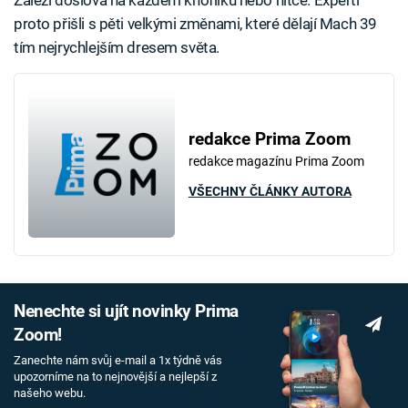
Záleží doslova na každém knoflíku nebo nitce. Experti
proto přišli s pěti velkými změnami, které dělají Mach 39
tím nejrychlejším dresem světa.
redakce Prima Zoom
redakce magazínu Prima Zoom
VŠECHNY ČLÁNKY AUTORA
Nenechte si ujít novinky Prima
Zoom!
Zanechte nám svůj e-mail a 1x týdně vás
upozorníme na to nejnovější a nejlepší z
našeho webu.