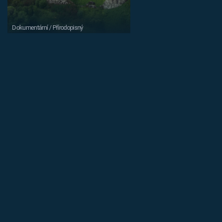
Dokumentární / Přírodopisný