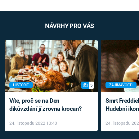
NÁVRHY PRO VÁS
5
HISTORIE
ZAJÍMAVOSTI
Víte, proč se na Den
Smrt Freddie
díkůvzdání jí zrovna krocan?
Hudební ikon
až do konce 
24. listopadu 2022 13:40
24. listopadu 20
léky