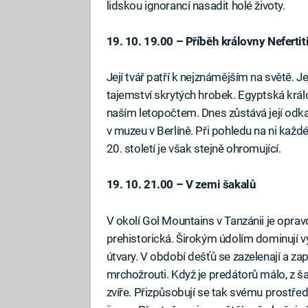
lidskou ignorancí nasadit holé životy.
19. 10. 19.00 – Příběh královny Nefertit
Její tvář patří k nejznámějším na světě.
tajemství skrytých hrobek. Egyptská králo
naším letopočtem. Dnes zůstává její odka
v muzeu v Berlíně. Při pohledu na ni kaž
20. století je však stejně ohromující.
19. 10. 21.00 – V zemi šakalů
V okolí Gol Mountains v Tanzánii je oprav
prehistorická. Širokým údolím dominují v
útvary. V období dešťů se zazelenají a zap
mrchožrouti. Když je predátorů málo, z ša
zvíře. Přizpůsobují se tak svému prostřed