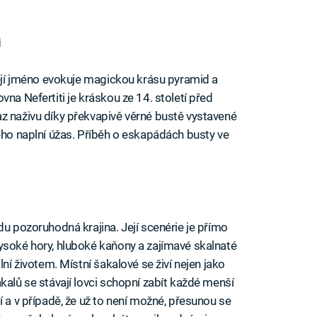
i
 Její jméno evokuje magickou krásu pyramid a
vna Nefertiti je kráskou ze 14. století před
z naživu díky překvapivě věrné bustě vystavené
dého naplní úžas. Příběh o eskapádách busty ve
du pozoruhodná krajina. Její scenérie je přímo
ysoké hory, hluboké kaňony a zajímavé skalnaté
lní životem. Místní šakalové se živí nejen jako
kalů se stávají lovci schopní zabít každé menší
í a v případě, že už to není možné, přesunou se