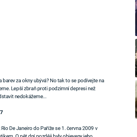
 a barev za okny ubývá? No tak to se podívejte na
me. Lepší zbraň proti podzimní depresi než
dstavit nedokážeme...
47
 Rio De Janeiro do Paříže se 1. června 2009 v
ntikem. O pět dní později byly objeveny jeho