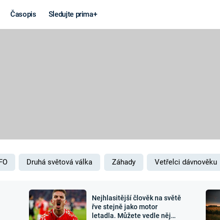
Časopis
Sledujte prima+
Věda a
Války
technika
STUDENÁ V
KORONAVIRUS
VÁLKA VE
VIETNAMU
VESMÍR
VÁLEČNÉ FI
MARS
SERIÁLY
FO
Druhá světová válka
Záhady
Vetřelci dávnověku
Nejhlasitější člověk na světě
Záhady a
Zajímav
řve stejně jako motor
letadla. Můžete vedle něj
konspirace