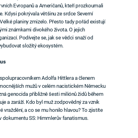
prvních Evropanů a Američanů, kteří prozkoumali
ie. Kdysi pokrývala většinu ze srdce Severní
Velké planiny zmizelo. Přesto tady pořád existují
ými známkami divokého života. O jejich
anizací. Podívejte se, jak se vědci snaží od
 vybudovat složitý ekosystém.
mus
 spolupracovníkem Adolfa Hittlera a členem
nejmocnějších mužů v celém nacistickém Německu
ná genocida přibližně šesti miliónů židů během
uje a zaráží. Kdo byl muž zodpovědný za vznik
vraždění, a co se mu honilo hlavou? To zjistíte
 v dokumentu SS: Himmlerův fanatismus.