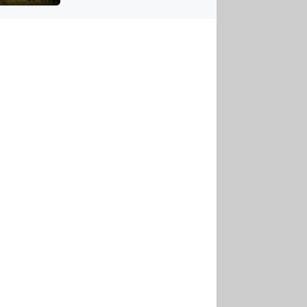
US
tornádem
RSUS
ZE A