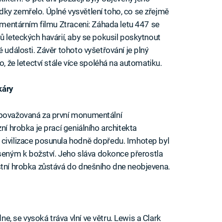
ky zemřelo. Úplné vysvětlení toho, co se zřejmě
kumentárním filmu Ztraceni: Záhada letu 447 se
ů leteckých havárií, aby se pokusil poskytnout
 události. Závěr tohoto vyšetřování je plný
o, že letectví stále více spoléhá na automatiku.
káry
 považovaná za první monumentální
ní hrobka je prací geniálního architekta
 civilizace posunula hodně dopředu. Imhotep byl
ným k božství. Jeho sláva dokonce přerostla
stní hrobka zůstává do dnešního dne neobjevena.
, se vysoká tráva vlní ve větru. Lewis a Clark