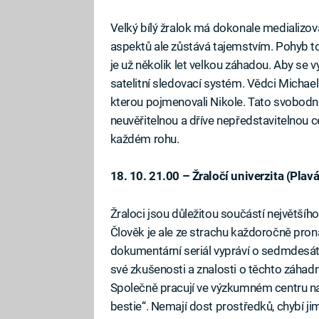
Velký bílý žralok má dokonale medializo
aspektů ale zůstává tajemstvím. Pohyb t
je už několik let velkou záhadou. Aby se vý
satelitní sledovací systém. Vědci Michael S
kterou pojmenovali Nikole. Tato svobodná
neuvěřitelnou a dříve nepředstavitelnou c
každém rohu.
18. 10. 21.00 – Žraločí univerzita (Plavá
Žraloci jsou důležitou součástí největšíh
Člověk je ale ze strachu každoročně pronásl
dokumentární seriál vypráví o sedmdesáti
své zkušenosti a znalosti o těchto záhad
Společně pracují ve výzkumném centru 
bestie“. Nemají dost prostředků, chybí jim 