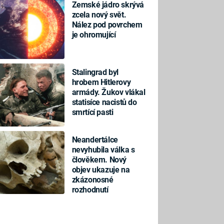
Zemské jádro skrývá
zcela nový svět.
Nález pod povrchem
je ohromující
Stalingrad byl
hrobem Hitlerovy
armády. Žukov vlákal
statisíce nacistů do
smrtící pasti
Neandertálce
nevyhubila válka s
člověkem. Nový
objev ukazuje na
zkázonosné
rozhodnutí