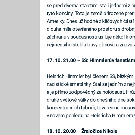
se před dvěma staletími stali jedněmi z 
tyto končiny. Toto je země přirozené prér
Ameriky. Dnes už hodně z klíčových částí 
dlouhé míle otevřeného prostoru s drobn
záchranu v současnosti usiluje několik org
nejmenšího stébla trávy obnovit a znovu
17. 10. 21.00 – SS: Himmlerův fanatis
Heinrich Himmler byl členem SS, blízkým
nacistické smetánky. Stal se jedním z 
a je přímo zodpovědný za holocaust. Hrůz
druhé světové války do dnešního dne šok
koncentračních táborů, továren na masové 
v novém pohledu na Heinricha Himmlera
18. 10. 20.00 – Žraločice Nikole