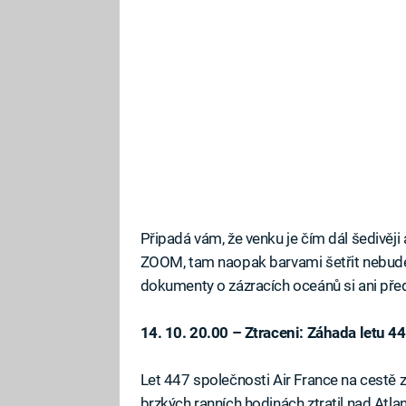
Připadá vám, že venku je čím dál šedivěji
ZOOM, tam naopak barvami šetřit nebude
dokumenty o zázracích oceánů si ani pře
14. 10. 20.00 – Ztraceni: Záhada letu 4
Let 447 společnosti Air France na cestě z
brzkých ranních hodinách ztratil nad Atla