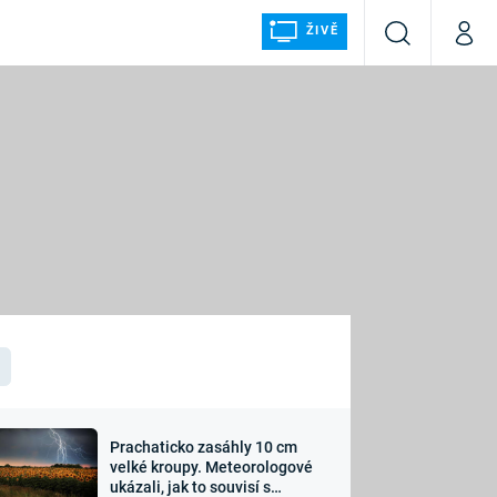
ŽIVĚ
Vyhledávání
Můj p
Prima+
ÁLKA
CNN Prima NEWS
Prima FRESH
Prima LIVING
LMY A
Prima Ženy
Prima LAJK
Prachaticko zasáhly 10 cm
osti
velké kroupy. Meteorologové
Sledujte nás
ukázali, jak to souvisí s