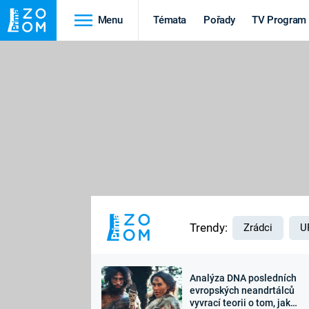
Menu
Témata
Pořady
TV Program
Cestování
Historie
HRADY A ZÁMKY
VIKINGOVÉ
HEDVÁBNÁ STEZKA
EPIDEMIE A
PANDEMIE
PŘÍRODA
STAROVĚKÝ EGYPT
Trendy:
Zrádci
U
Analýza DNA posledních
Druhá
Výročí
evropských neandrtálců
vyvrací teorii o tom, jak
světová válka