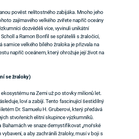
vanou pověst nelítostného zabijáka. Mnoho jeho
ohoto zajímavého velkého zvířete napříč oceány
zkumníci dozvěděli více, vyvinuli unikátní
choll a Ramon Bonfil se spřátelili s žraločicí,
 samice velkého bílého žraloka je přizvala na
estu napříč oceánem, který ohrožuje její život na
ní se žraloky)
o ekosystému na Zemi už po stovky milionů let.
eduje, loví a zabíjí. Tento fascinující šestidílný
letém Dr. Samuelu H. Gruberovi, který předává
ných stvořeních elitní skupince výzkumníků.
na Bahamách ve snaze demystifikovat „mořské
vybavení, a aby zachránili žraloky, musí v boji s