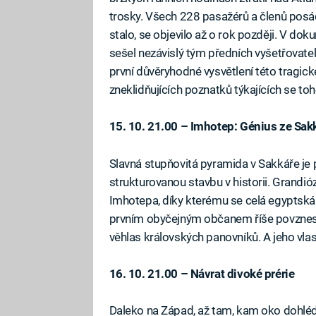
trosky. Všech 228 pasažérů a členů posád
stalo, se objevilo až o rok později. V do
sešel nezávislý tým předních vyšetřovatel
první důvěryhodné vysvětlení této tragické
zneklidňujících poznatků týkajících se toh
15. 10. 21.00 – Imhotep: Génius ze Sak
Slavná stupňovitá pyramida v Sakkáře je
strukturovanou stavbu v historii. Grandióz
Imhotepa, díky kterému se celá egyptská
prvním obyčejným občanem říše povznese
věhlas královských panovníků. A jeho vla
16. 10. 21.00 – Návrat divoké prérie
Daleko na Západ, až tam, kam oko dohlédne