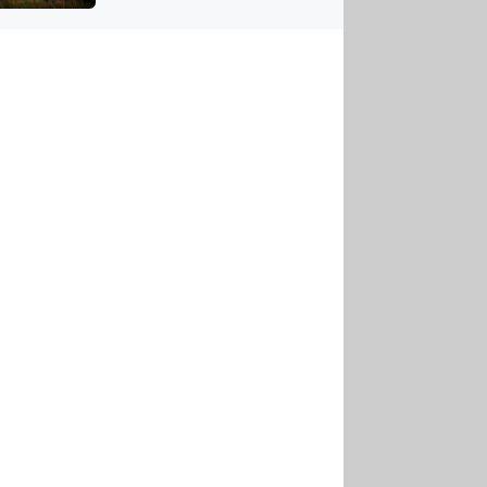
US
tornádem
RSUS
ZE A