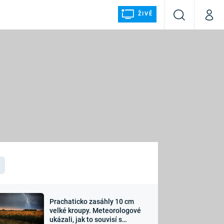
ŽIVĚ
Vyhledávání
Můj p
Prima+
ÁLKA
CNN Prima NEWS
Prima FRESH
Prima LIVING
LMY A
Prima Ženy
Prima LAJK
Prachaticko zasáhly 10 cm
osti
velké kroupy. Meteorologové
Sledujte nás
ukázali, jak to souvisí s