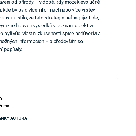
taveni od přírody – v době, kdy mozek evolučně
, kde by bylo více informací nebo více vrstev
su zjistilo, že tato strategie nefunguje. Lidé,
i výrazně horších výsledků v poznání objektivní
 byli vůči vlastní zkušenosti spíše nedůvěřiví a
 možných informacích – a především se
í popíraly.
a
Prima
ÁNKY AUTORA