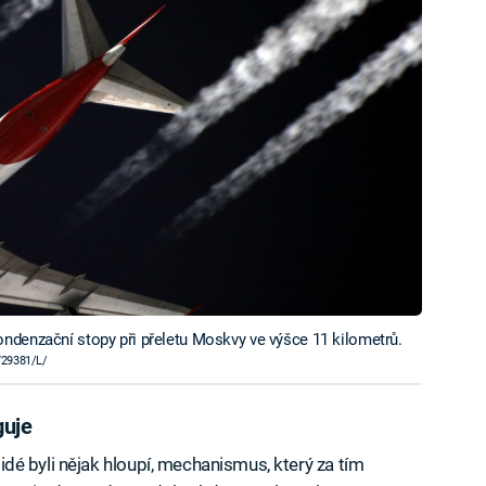
ndenzační stopy při přeletu Moskvy ve výšce 11 kilometrů.
729381/L/
guje
 lidé byli nějak hloupí, mechanismus, který za tím