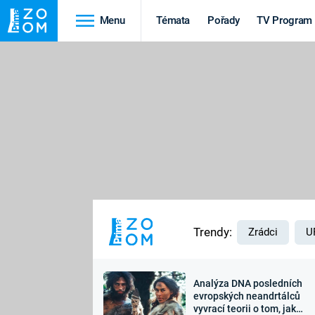
Menu
Témata
Pořady
TV Program
Cestování
Historie
HRADY A ZÁMKY
VIKINGOVÉ
HEDVÁBNÁ STEZKA
EPIDEMIE A
PANDEMIE
PŘÍRODA
STAROVĚKÝ EGYPT
Trendy:
Zrádci
U
Analýza DNA posledních
Druhá
Výročí
evropských neandrtálců
vyvrací teorii o tom, jak
světová válka