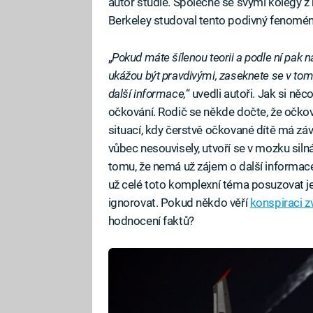
autor studie. Společně se svými kolegy z 
Berkeley studoval tento podivný fenomén
„
Pokud máte šílenou teorii a podle ní pak n
ukážou být pravdivými, zaseknete se v tom
další informace,
“ uvedli autoři. Jak si ně
očkování. Rodič se někde dočte, že očkov
situací, kdy čerstvě očkované dítě má zá
vůbec nesouvisely, utvoří se v mozku siln
tomu, že nemá už zájem o další informace
už celé toto komplexní téma posuzovat je
ignorovat. Pokud někdo věří
konspiraci z
hodnocení faktů?