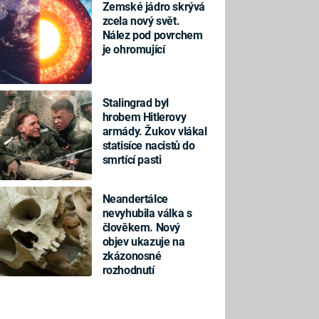
Zemské jádro skrývá
zcela nový svět.
Nález pod povrchem
je ohromující
Stalingrad byl
hrobem Hitlerovy
armády. Žukov vlákal
statisíce nacistů do
smrtící pasti
Neandertálce
nevyhubila válka s
člověkem. Nový
objev ukazuje na
zkázonosné
rozhodnutí