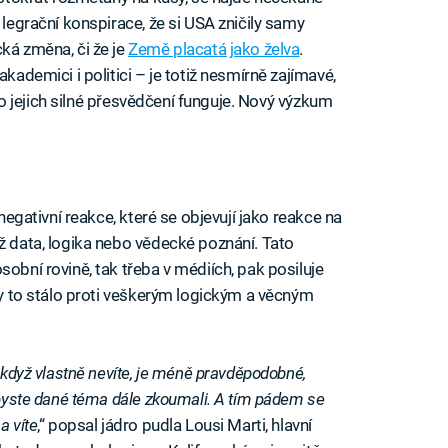
 legrační konspirace, že si USA zničily samy
ká změna, či že je
Země placatá jako želva
.
akademici i politici – je totiž nesmírně zajímavé,
toto jejich silné přesvědčení funguje. Nový výzkum
 negativní reakce, které se objevují jako reakce na
ež data, logika nebo vědecké poznání. Tato
sobní rovině, tak třeba v médiích, pak posiluje
yby to stálo proti veškerým logickým a věcným
i když vlastně nevíte, je méně pravděpodobné,
 abyste dané téma dále zkoumali. A tím pádem se
a víte
,“ popsal jádro pudla Lousi Marti, hlavní