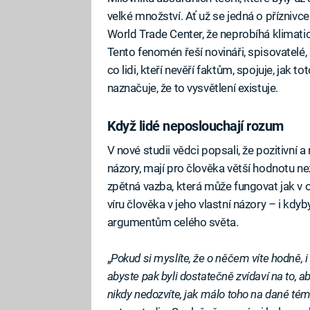
velké množství. Ať už se jedná o příznivce
World Trade Center, že neprobíhá klimatic
Tento fenomén řeší novináři, spisovatelé, 
co lidi, kteří nevěří faktům, spojuje, jak 
naznačuje, že to vysvětlení existuje.
Když lidé neposlouchají rozum
V nové studii vědci popsali, že pozitivní a
názory, mají pro člověka větší hodnotu n
zpětná vazba, která může fungovat jak v o
víru člověka v jeho vlastní názory – i kd
argumentům celého světa.
„
Pokud si myslíte, že o něčem víte hodně, 
abyste pak byli dostatečně zvídaví na to,
nikdy nedozvíte, jak málo toho na dané tém