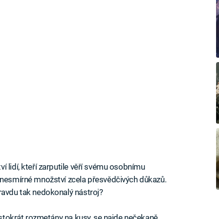
 lidí, kteří zarputile věří svému osobnímu
e nesmírné množství zcela přesvědčivých důkazů.
ravdu tak nedokonalý nástroj?
ž stokrát rozmetány na kusy, se najde nečekaně