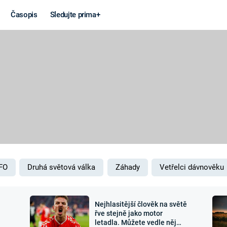
Časopis
Sledujte prima+
Věda a
Války
technika
STUDENÁ V
KORONAVIRUS
VÁLKA VE
VIETNAMU
VESMÍR
VÁLEČNÉ FI
MARS
SERIÁLY
FO
Druhá světová válka
Záhady
Vetřelci dávnověku
Nejhlasitější člověk na světě
Záhady a
Zajímav
řve stejně jako motor
letadla. Můžete vedle něj
konspirace