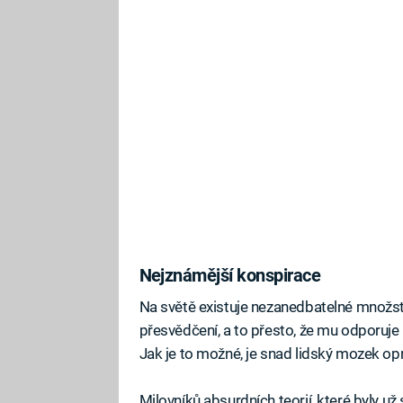
Nejznámější konspirace
Na světě existuje nezanedbatelné množství
přesvědčení, a to přesto, že mu odporuj
Jak je to možné, je snad lidský mozek op
Milovníků absurdních teorií, které byly u