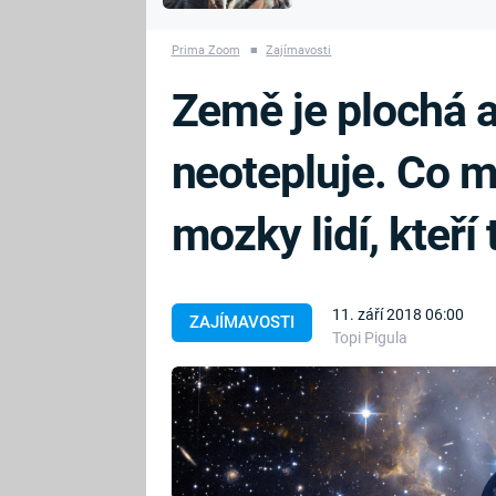
MARIE TEREZIE
vyhynuli
ADOLF HITLER
NAPOLEON
Prima Zoom
■
Zajímavosti
BONAPARTE
ATENTÁT NA
Země je plochá a
REINHARDA
BRITSKÁ
HEYDRICHA
KRÁLOVSKÁ
neotepluje. Co m
RODINA
PRVNÍ SVĚTOVÁ
VÁLKA
mozky lidí, kteří
11. září 2018 06:00
ZAJÍMAVOSTI
Topi Pigula