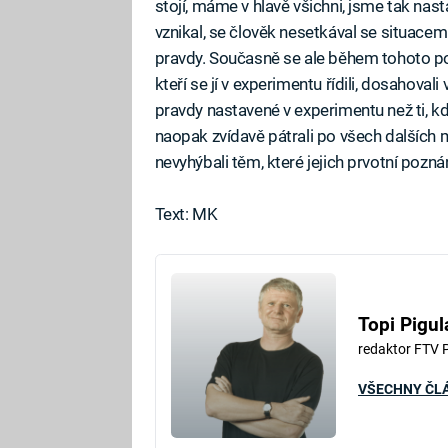
stojí, máme v hlavě všichni, jsme tak nas
vznikal, se člověk nesetkával se situacemi
pravdy. Současně se ale během tohoto poku
kteří se jí v experimentu řídili, dosahoval
pravdy nastavené v experimentu než ti, kdo
naopak zvídavě pátrali po všech dalších
nevyhýbali těm, které jejich prvotní poznán
Text: MK
Topi Pigul
redaktor FTV 
VŠECHNY ČL