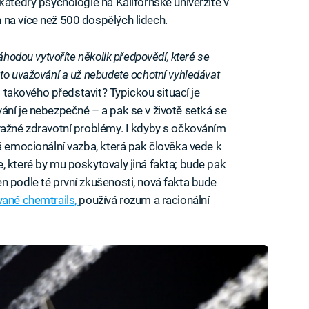
katedry psychologie na Kalifornské univerzitě v
 na více než 500 dospělých lidech.
áhodou vytvoříte několik předpovědí, které se
to uvažování a už nebudete ochotní vyhledávat
co takového představit? Typickou situací je
ání je nebezpečné – a pak se v životě setká se
važné zdravotní problémy. I kdyby s očkováním
á emocionální vazba, která pak člověka vede k
, které by mu poskytovaly jiná fakta; bude pak
n podle té první zkušenosti, nová fakta bude
vané chemtrails,
používá rozum a racionální