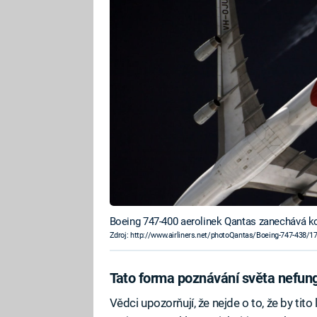
Boeing 747-400 aerolinek Qantas zanechává ko
Zdroj: http://www.airliners.net/photoQantas/Boeing-747-438/1
Tato forma poznávání světa nefun
Vědci upozorňují, že nejde o to, že by tito