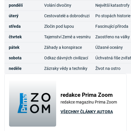
pondělí
Volání divočiny
Největší katastrofy
úterý
Cestovatelé a dobrodruzi
Po stopách historie
středa
Zločin pod lupou
Fascinující příroda
čtvrtek
Tajemství Země a vesmíru
Zaostřeno na války
pátek
Záhady a konspirace
Úžasné oceány
sobota
Odkaz dávných civilizací
Úchvatná říše zvířa
neděle
Zázraky vědy a techniky
Život na ostro
redakce Prima Zoom
redakce magazínu Prima Zoom
VŠECHNY ČLÁNKY AUTORA