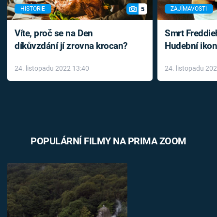
5
HISTORIE
ZAJÍMAVOSTI
Víte, proč se na Den
Smrt Freddie
díkůvzdání jí zrovna krocan?
Hudební ikon
až do konce 
24. listopadu 2022 13:40
24. listopadu 20
léky
POPULÁRNÍ FILMY NA PRIMA ZOOM