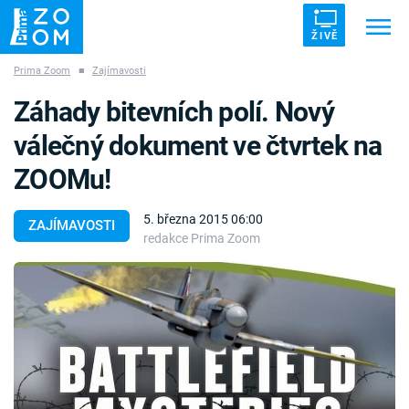
ŽIVĚ
Prima Zoom
■
Zajímavosti
Trendy:
ZRÁDCI
UFO
DRUHÁ SVĚTOVÁ VÁLKA
Záhady bitevních polí. Nový
ZÁHADY
VETŘELCI DÁVNOVĚKU
válečný dokument ve čtvrtek na
ZOOMu!
5. března 2015 06:00
ZAJÍMAVOSTI
redakce Prima Zoom
Témata
Témata
Pořady
TV Program