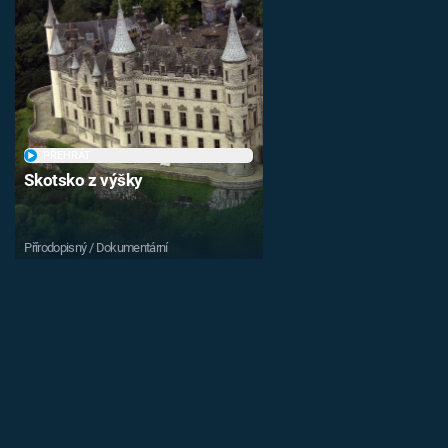
PŘEHRÁT
Skotsko z výšky
Přírodopisný / Dokumentární