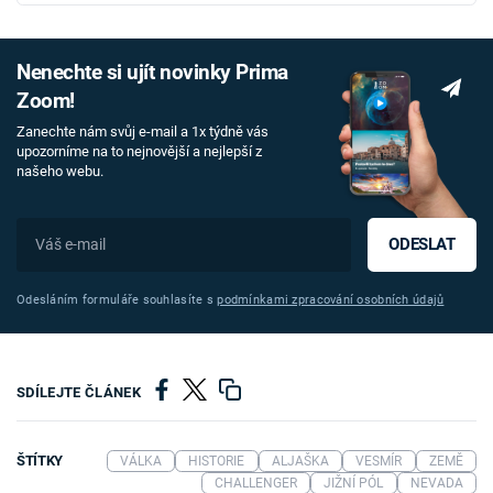
Nenechte si ujít novinky Prima
Zoom!
Zanechte nám svůj e-mail a 1x týdně vás
upozorníme na to nejnovější a nejlepší z
našeho webu.
ODESLAT
Odesláním formuláře souhlasíte s
podmínkami zpracování osobních údajů
SDÍLEJTE ČLÁNEK
ŠTÍTKY
VÁLKA
HISTORIE
ALJAŠKA
VESMÍR
ZEMĚ
CHALLENGER
JIŽNÍ PÓL
NEVADA