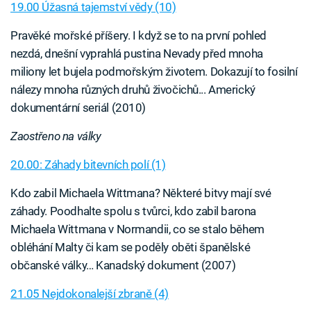
19.00 Úžasná tajemství vědy (10)
Pravěké mořské příšery. I když se to na první pohled
nezdá, dnešní vyprahlá pustina Nevady před mnoha
miliony let bujela podmořským životem. Dokazují to fosilní
nálezy mnoha různých druhů živočichů... Americký
dokumentární seriál (2010)
Zaostřeno na války
20.00: Záhady bitevních polí (1)
Kdo zabil Michaela Wittmana? Některé bitvy mají své
záhady. Poodhalte spolu s tvůrci, kdo zabil barona
Michaela Wittmana v Normandii, co se stalo během
obléhání Malty či kam se poděly oběti španělské
občanské války… Kanadský dokument (2007)
21.05 Nejdokonalejší zbraně (4)