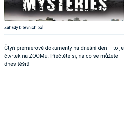
Časopis
Sledujte prima+
Záhady bitevních polí
Přihlášení
Čtyři premiérové dokumenty na dnešní den – to je
čtvrtek na ZOOMu. Přečtěte si, na co se můžete
Sledujte nás
dnes těšit!