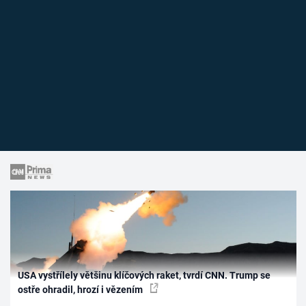
USA vystřílely většinu klíčových raket, tvrdí CNN. Trump se
ostře ohradil, hrozí i vězením