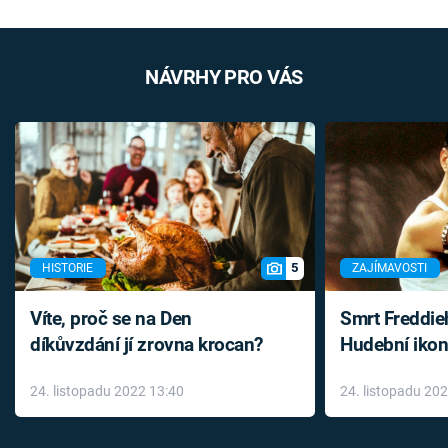
NÁVRHY PRO VÁS
5
HISTORIE
ZAJÍMAVOSTI
Víte, proč se na Den
Smrt Freddie
díkůvzdání jí zrovna krocan?
Hudební ikon
až do konce 
24. listopadu 2022 13:40
24. listopadu 20
léky