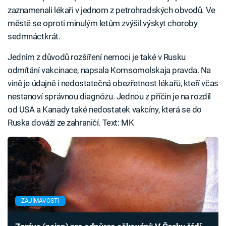
zaznamenali lékaři v jednom z petrohradských obvodů. Ve
městě se oproti minulým letům zvýšil výskyt choroby
sedmnáctkrát.
Jedním z důvodů rozšíření nemoci je také v Rusku
odmítání vakcinace, napsala Komsomolskaja pravda. Na
vině je údajně i nedostatečná obezřetnost lékařů, kteří včas
nestanoví správnou diagnózu. Jednou z příčin je na rozdíl
od USA a Kanady také nedostatek vakcíny, která se do
Ruska dováží ze zahraničí. Text: MK
ZAJÍMAVOSTI