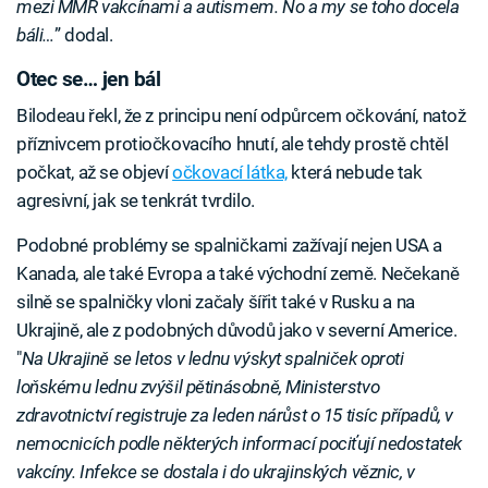
mezi MMR vakcínami a autismem. No a my se toho docela
báli…
” dodal.
Otec se… jen bál
Bilodeau řekl, že z principu není odpůrcem očkování, natož
příznivcem protiočkovacího hnutí, ale tehdy prostě chtěl
počkat, až se objeví
očkovací látka,
která nebude tak
agresivní, jak se tenkrát tvrdilo.
Podobné problémy se spalničkami zažívají nejen USA a
Kanada, ale také Evropa a také východní země. Nečekaně
silně se spalničky vloni začaly šířit také v Rusku a na
Ukrajině, ale z podobných důvodů jako v severní Americe.
"
Na Ukrajině se letos v lednu výskyt spalniček oproti
loňskému lednu zvýšil pětinásobně, Ministerstvo
zdravotnictví registruje za leden nárůst o 15 tisíc případů, v
nemocnicích podle některých informací pociťují nedostatek
vakcíny. Infekce se dostala i do ukrajinských věznic, v