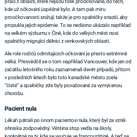
prací z oblastí, které nejsou tolik proočkované, do těch,
kde už očkování úspěšné bylo. A tam pak míru
proočkovanosti snižují, takže je pro spalničky snazší, aby
propukla jejich epidemie. To se nedávno ukázalo například
na velkém výzkumu v Číně, kde do velkých měst nosí
spalničky migrující dělníci z venkovských oblastí.
Ale role rodičů odmítajících očkování je přesto extrémně
velká. Přesvědčil se o tom například Vancouver, kde jen od
začátku letošního roku zaznamenali devět případů, přitom
v posledních letech bylo toto kanadské město zcela
“čisté” a spalničky zde byly považované za vymýcenou
chorobu.
Pacient nula
Lékaři pátrali po onom pacientovi nula, který byl za vznik
ohniska zodpovědný. Většina stop vedla na školy,
konkrétně na ty, kde se vyučuje ve francouzštině. A teď se