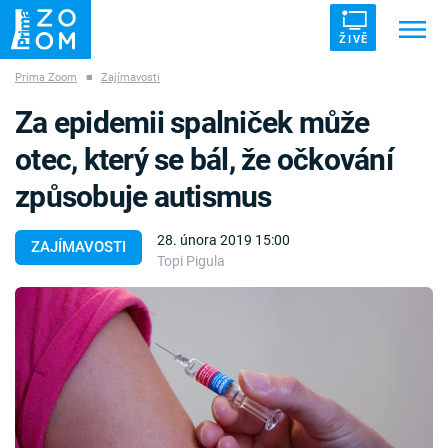
ŽIVĚ
Prima Zoom
■
Zajímavosti
Trendy:
ZRÁDCI
UFO
DRUHÁ SVĚTOVÁ VÁLKA
Za epidemii spalniček může
ZÁHADY
VETŘELCI DÁVNOVĚKU
otec, který se bál, že očkování
způsobuje autismus
28. února 2019 15:00
ZAJÍMAVOSTI
Topi Pigula
Témata
Témata
Pořady
TV Program