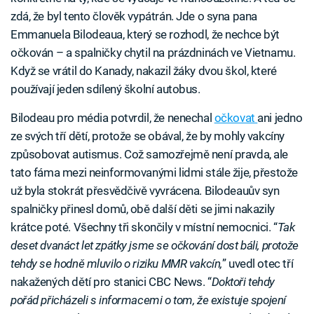
zdá, že byl tento člověk vypátrán. Jde o syna pana
Emmanuela Bilodeaua, který se rozhodl, že nechce být
očkován – a spalničky chytil na prázdninách ve Vietnamu.
Když se vrátil do Kanady, nakazil žáky dvou škol, které
používají jeden sdílený školní autobus.
Bilodeau pro média potvrdil, že nenechal
očkovat
ani jedno
ze svých tří dětí, protože se obával, že by mohly vakcíny
způsobovat autismus. Což samozřejmě není pravda, ale
tato fáma mezi neinformovanými lidmi stále žije, přestože
už byla stokrát přesvědčivě vyvrácena. Bilodeauův syn
spalničky přinesl domů, obě další děti se jimi nakazily
krátce poté. Všechny tři skončily v místní nemocnici. “
Tak
deset dvanáct let zpátky jsme se očkování dost báli, protože
tehdy se hodně mluvilo o riziku MMR vakcín,
” uvedl otec tří
nakažených dětí pro stanici CBC News. “
Doktoři tehdy
pořád přicházeli s informacemi o tom, že existuje spojení