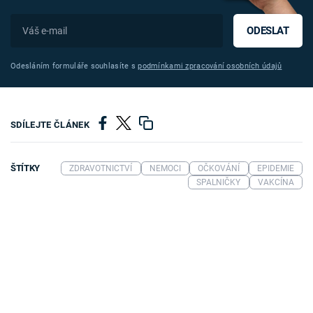
ODESLAT
Odesláním formuláře souhlasíte s
podmínkami zpracování osobních údajů
SDÍLEJTE ČLÁNEK
ŠTÍTKY
ZDRAVOTNICTVÍ
NEMOCI
OČKOVÁNÍ
EPIDEMIE
SPALNIČKY
VAKCÍNA