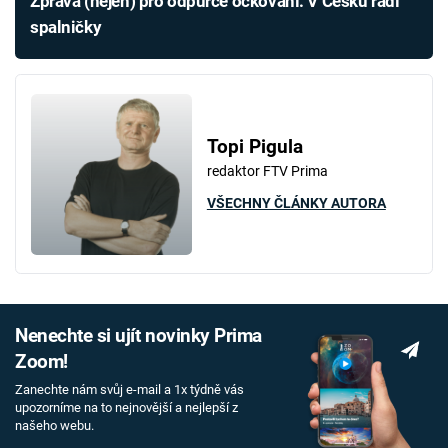
Zpráva (nejen) pro odpůrce očkování: V Česku řádí
spalničky
Topi Pigula
redaktor FTV Prima
VŠECHNY ČLÁNKY AUTORA
Nenechte si ujít novinky Prima
Zoom!
Zanechte nám svůj e-mail a 1x týdně vás
upozorníme na to nejnovější a nejlepší z
našeho webu.