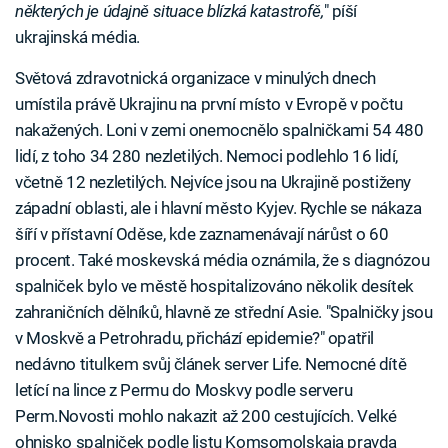
některých je údajně situace blízká katastrofě,
" píší
ukrajinská média.
Světová zdravotnická organizace v minulých dnech
umístila právě Ukrajinu na první místo v Evropě v počtu
nakažených. Loni v zemi onemocnělo spalničkami 54 480
lidí, z toho 34 280 nezletilých. Nemoci podlehlo 16 lidí,
včetně 12 nezletilých. Nejvíce jsou na Ukrajině postiženy
západní oblasti, ale i hlavní město Kyjev. Rychle se nákaza
šíří v přístavní Oděse, kde zaznamenávají nárůst o 60
procent. Také moskevská média oznámila, že s diagnózou
spalniček bylo ve městě hospitalizováno několik desítek
zahraničních dělníků, hlavně ze střední Asie. "Spalničky jsou
v Moskvě a Petrohradu, přichází epidemie?" opatřil
nedávno titulkem svůj článek server Life. Nemocné dítě
letící na lince z Permu do Moskvy podle serveru
Perm.Novosti mohlo nakazit až 200 cestujících. Velké
ohnisko spalniček podle listu Komsomolskaja pravda