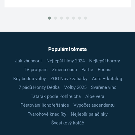
Populární témata
Jak zhubnout
Nejlepší filmy 2024
Nejlepší horory
TV program
Změna času
Partie
Počasí
Kdy budou volby
ZOO Nové začátky
Auto – katalog
7 pádů Honzy Dědka
Volby 2025
Svařené víno
Tatarák podle Pohlreicha
Aloe vera
Pěstování lichořeřišnice
Výpočet ascendentu
Tvarohové knedlíky
Nejlepší palačinky
Švestkový koláč