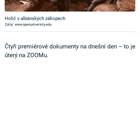
Časopis
Holič v albánských zákopech
Sledujte prima+
Zdroj: www.openuniversity.edu
Přihlášení
Čtyři premiérové dokumenty na dnešní den – to je
úterý na ZOOMu.
Sledujte nás