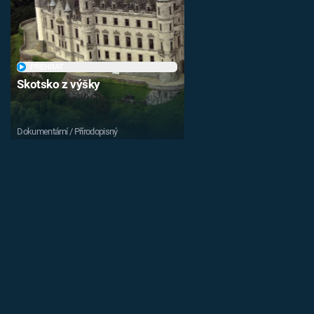
PŘEHRÁT
Skotsko z výšky
Dokumentární / Přírodopisný