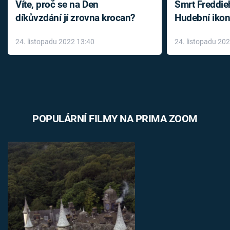
Víte, proč se na Den
Smrt Freddie
díkůvzdání jí zrovna krocan?
Hudební ikon
až do konce 
24. listopadu 2022 13:40
24. listopadu 20
léky
POPULÁRNÍ FILMY NA PRIMA ZOOM