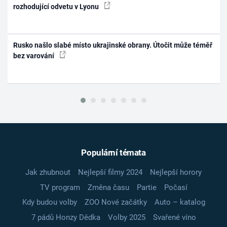
rozhodující odvetu v Lyonu
Rusko našlo slabé místo ukrajinské obrany. Útočit může téměř
bez varování
Populární témata
Jak zhubnout
Nejlepší filmy 2024
Nejlepší horory
TV program
Změna času
Partie
Počasí
Kdy budou volby
ZOO Nové začátky
Auto – katalog
7 pádů Honzy Dědka
Volby 2025
Svařené víno