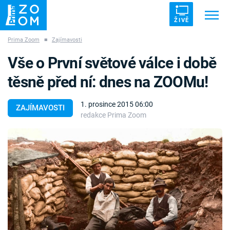
ŽIVĚ
Prima Zoom
■
Zajímavosti
Trendy:
ZRÁDCI
UFO
DRUHÁ SVĚTOVÁ VÁLKA
Vše o První světové válce i době
ZÁHADY
VETŘELCI DÁVNOVĚKU
těsně před ní: dnes na ZOOMu!
1. prosince 2015 06:00
ZAJÍMAVOSTI
redakce Prima Zoom
Témata
Témata
Pořady
TV Program