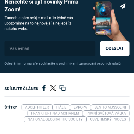
Nenechte si ujít novinky Prima
Zoom!
Zanechte nám svůj e-mail a 1x týdně vás
upozorníme na to nejnovější a nejlepší z
našeho webu.
ODESLAT
Odesláním formuláře souhlasíte s
podmínkami zpracování osobních údajů
SDÍLEJTE ČLÁNEK
ŠTÍTKY
ADOLF HITLER
ITÁLIE
EVROPA
BENITO MUSSOLINI
FRANKFURT NAD MOHANEM
PRVNÍ SVĚTOVÁ VÁLKA
NATIONAL GEOGRAPHIC SOCIETY
OSVĚTIMSKÝ PROCES