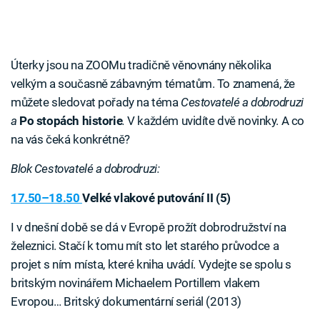
Úterky jsou na ZOOMu tradičně věnovnány několika
velkým a současně zábavným tématům. To znamená, že
můžete sledovat pořady na téma
Cestovatelé a dobrodruzi
a
Po stopách historie
.
V každém uvidíte dvě novinky. A co
na vás čeká konkrétně?
Blok Cestovatelé a dobrodruzi:
17.50–18.50
Velké vlakové putování II (5)
I v dnešní době se dá v Evropě prožít dobrodružství na
železnici. Stačí k tomu mít sto let starého průvodce a
projet s ním místa, které kniha uvádí. Vydejte se spolu s
britským novinářem Michaelem Portillem vlakem
Evropou… Britský dokumentární seriál (2013)