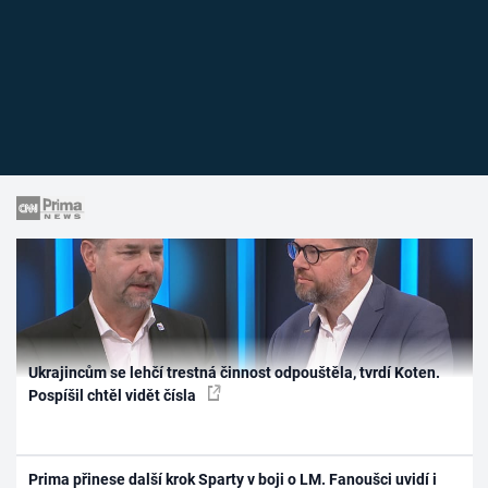
Ukrajincům se lehčí trestná činnost odpouštěla, tvrdí Koten.
Pospíšil chtěl vidět čísla
Prima přinese další krok Sparty v boji o LM. Fanoušci uvidí i