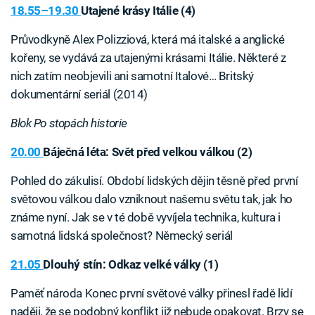
18.55–19.30
Utajené krásy Itálie (4)
Průvodkyně Alex Polizziová, která má italské a anglické
kořeny, se vydává za utajenými krásami Itálie. Některé z
nich zatím neobjevili ani samotní Italové… Britský
dokumentární seriál (2014)
Blok Po stopách historie
20.00
Báječná léta: Svět před velkou válkou (2)
Pohled do zákulisí. Období lidských dějin těsně před první
světovou válkou dalo vzniknout našemu světu tak, jak ho
známe nyní. Jak se v té době vyvíjela technika, kultura i
samotná lidská společnost? Německý seriál
21.05
Dlouhý stín: Odkaz velké války (1)
Paměť národa Konec první světové války přinesl řadě lidí
naději, že se podobný konflikt již nebude opakovat. Brzy se