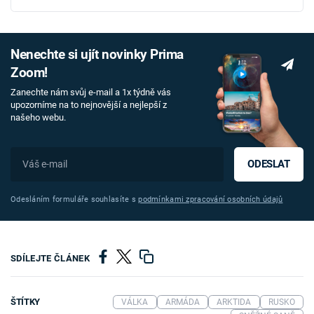
Nenechte si ujít novinky Prima
Zoom!
Zanechte nám svůj e-mail a 1x týdně vás
upozorníme na to nejnovější a nejlepší z
našeho webu.
ODESLAT
Odesláním formuláře souhlasíte s
podmínkami zpracování osobních údajů
SDÍLEJTE ČLÁNEK
ŠTÍTKY
VÁLKA
ARMÁDA
ARKTIDA
RUSKO