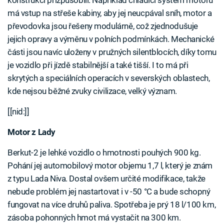
konstrukci přizpůsobili. Například chladicí systém motoru
má vstup na střeše kabiny, aby jej neucpával sníh, motor a
převodovka jsou řešeny modulárně, což zjednodušuje
jejich opravy a výměnu v polních podmínkách. Mechanické
části jsou navíc uloženy v pružných silentblocích, díky tomu
je vozidlo při jízdě stabilnější a také tišší. I to má při
skrytých a speciálních operacích v severských oblastech,
kde nejsou běžné zvuky civilizace, velký význam.
[[nid:]]
Motor z Lady
Berkut-2 je lehké vozidlo o hmotnosti pouhých 900 kg.
Pohání jej automobilový motor objemu 1,7 l, který je znám
z typu Lada Niva. Dostal ovšem určité modifikace, takže
nebude problém jej nastartovat i v -50 °C a bude schopný
fungovat na více druhů paliva. Spotřeba je prý 18 l/100 km,
zásoba pohonných hmot má vystačit na 300 km.