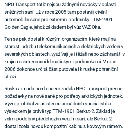
NPO Transport totiž nejsou žádnými nováčky v oblasti
sněžných saní. Už v roce 2005 tam postavili civilní
automobilní saně pro extrémní podmínky TTM-1901
Golden Eagle, jehož základem byl vůz VAZ Oka.
Ten se pak dostal k různým organizacím, které mají na
starosti údržbu telekomunikačních a elektrických vedení v
severských oblastech, využívají je i těžaři nebo záchranáři v
krajích s extrémními klimatickými podmínkami. V roce
2006 dokonce určitá část putovala i k ruské pohraniční
stráži.
Ruská armáda před časem zadala NPO Transport přesné
požadavky na nové saně pro potřeby arktických jednotek.
Vývoj probíhal za asistence armádních specialistů a
výsledkem je právě typ TTM‑1901 Berkut-2. Základ je
velmi podobný předchozím verzím saní, ale Berkut-2
dostal zcela novou kompozitní kabinu s kovovým rámem.