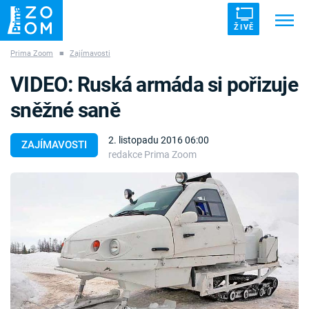
ŽIVĚ
Prima Zoom
■
Zajímavosti
Trendy:
ZRÁDCI
UFO
DRUHÁ SVĚTOVÁ VÁLKA
VIDEO: Ruská armáda si pořizuje
ZÁHADY
VETŘELCI DÁVNOVĚKU
sněžné saně
2. listopadu 2016 06:00
ZAJÍMAVOSTI
redakce Prima Zoom
Témata
Témata
Pořady
TV Program