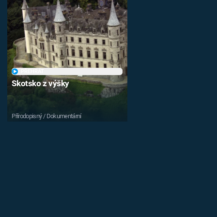
PŘEHRÁT
Skotsko z výšky
Přírodopisný / Dokumentární