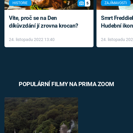
5
HISTORIE
ZAJÍMAVOSTI
Víte, proč se na Den
Smrt Freddie
díkůvzdání jí zrovna krocan?
Hudební ikon
až do konce 
24. listopadu 2022 13:40
24. listopadu 20
léky
POPULÁRNÍ FILMY NA PRIMA ZOOM