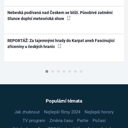
Nebeská podívaná nad Českem se blíží. Působivé zatmění
Slunce doplní meteorická show
REPORTÁŽ: Za tajemnými hrady do Karpat aneb Fascinující
zříceniny u českých hranic
Populární témata
Jak zhubnout
Nejlepší filmy 2024
Nejlepší horory
TV program
Změna času
Partie
Počasí