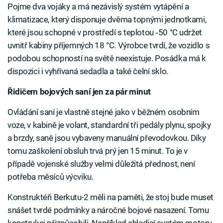
Pojme dva vojáky a má nezávislý systém vytápění a
klimatizace, který disponuje dvěma topnými jednotkami,
které jsou schopné v prostředí s teplotou ‑50 °C udržet
uvnitř kabiny příjemných 18 °C. Výrobce tvrdí, že vozidlo s
podobou schopností na světě neexistuje. Posádka má k
dispozici i vyhřívaná sedadla a také čelní sklo.
Řidičem bojových saní jen za pár minut
Ovládání saní je vlastně stejné jako v běžném osobním
voze, v kabině je volant, standardní tři pedály plynu, spojky
a brzdy, saně jsou vybaveny manuální převodovkou. Díky
tomu zaškolení obsluh trvá prý jen 15 minut. To je v
případě vojenské služby velmi důležitá přednost, není
potřeba měsíců výcviku.
Konstruktéři Berkutu-2 měli na paměti, že stoj bude muset
snášet tvrdé podmínky a náročné bojové nasazení. Tomu