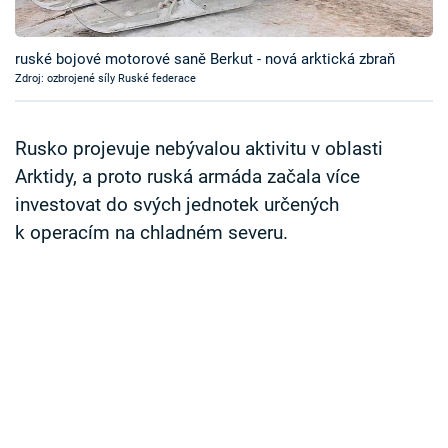
Časopis
ruské bojové motorové saně Berkut - nová arktická zbraň
Sledujte prima+
Zdroj: ozbrojené síly Ruské federace
Přihlášení
Rusko projevuje nebývalou aktivitu v oblasti
Arktidy, a proto ruská armáda začala více
investovat do svých jednotek určených
Sledujte nás
k operacím na chladném severu.