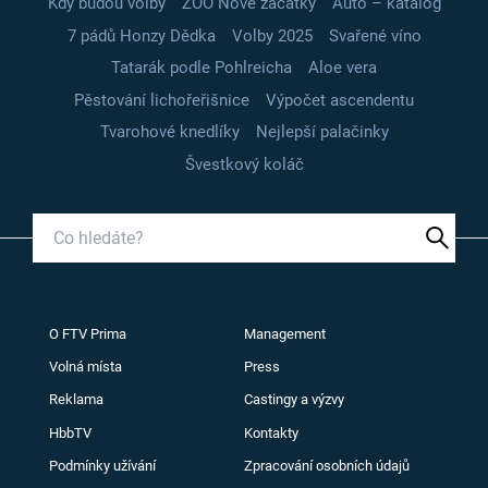
Kdy budou volby
ZOO Nové začátky
Auto – katalog
7 pádů Honzy Dědka
Volby 2025
Svařené víno
Tatarák podle Pohlreicha
Aloe vera
Pěstování lichořeřišnice
Výpočet ascendentu
Tvarohové knedlíky
Nejlepší palačinky
Švestkový koláč
O FTV Prima
Management
Volná místa
Press
Reklama
Castingy a výzvy
HbbTV
Kontakty
Podmínky užívání
Zpracování osobních údajů