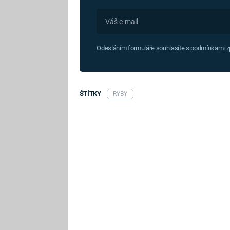
Odesláním formuláře souhlasíte s
podmínkami zp
ŠTÍTKY
RYBY