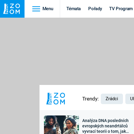
Menu
Témata
Pořady
TV Program
Cestování
Historie
HRADY A ZÁMKY
VIKINGOVÉ
HEDVÁBNÁ STEZKA
EPIDEMIE A
PANDEMIE
PŘÍRODA
STAROVĚKÝ EGYPT
Trendy:
Zrádci
U
Analýza DNA posledních
Druhá
Výročí
evropských neandrtálců
vyvrací teorii o tom, jak
světová válka