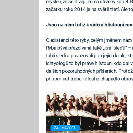
mysleli, že se dívají jen na utržený kabel.
začátku roku 2014 je na světě třetí. Ale t
Jsou na něm totiž k vidění hlístouni r
O existenci této ryby, celým jménem nazva
Ryba bývá přezdívaná také „král sleďů“ – n
táhli sledi a považovali ji za jejich král
ichtyologů to byl právě hlístoun, kdo da
dalších pozoruhodných příšerách. Protož
připomínat třeba i dlouhé chapadlo obr
ZAJÍMAVOSTI