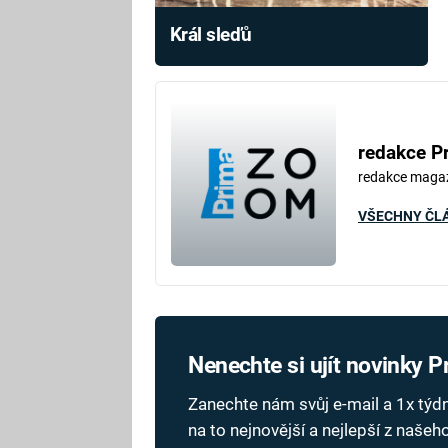
Král sleďů
redakce P
redakce maga
VŠECHNY ČL
Nenechte si ujít novinky 
Zanechte nám svůj e-mail a 1x tý
na to nejnovější a nejlepší z naše