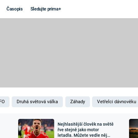
Časopis
Sledujte prima+
Věda a
Války
technika
STUDENÁ V
KORONAVIRUS
VÁLKA VE
VIETNAMU
VESMÍR
VÁLEČNÉ FI
MARS
SERIÁLY
FO
Druhá světová válka
Záhady
Vetřelci dávnověku
Nejhlasitější člověk na světě
Záhady a
Zajímav
řve stejně jako motor
letadla. Můžete vedle něj
konspirace