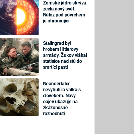
Zemské jádro skrývá
zcela nový svět.
Nález pod povrchem
je ohromující
Stalingrad byl
hrobem Hitlerovy
armády. Žukov vlákal
statisíce nacistů do
smrtící pasti
Neandertálce
nevyhubila válka s
člověkem. Nový
objev ukazuje na
zkázonosné
rozhodnutí