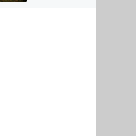
US
tornádem
RSUS
ZE A