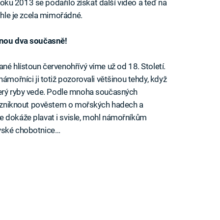
 Roku 2013 se podařilo získat další video a teď na
ohle je zcela mimořádné.
ovnou dva současně!
né hlístoun červenohřívý víme už od 18. Století.
ámořníci ji totiž pozorovali většinou tehdy, když
e, který ryby vede. Podle mnoha současných
l vzniknout pověstem o mořských hadech a
e dokáže plavat i svisle, mohl námořníkům
ovské chobotnice…