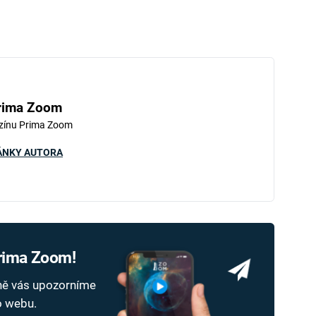
rima Zoom
zínu Prima Zoom
ÁNKY AUTORA
Prima Zoom!
dně vás upozorníme
ho webu.