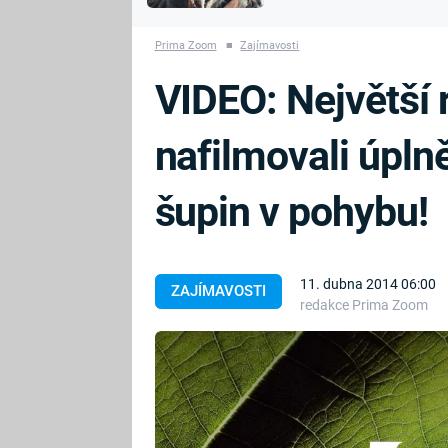
MARIE TEREZIE
vyhynuli
ADOLF HITLER
NAPOLEON
Prima Zoom
■
Zajímavosti
BONAPARTE
ATENTÁT NA
VIDEO: Největší 
REINHARDA
BRITSKÁ
HEYDRICHA
KRÁLOVSKÁ
nafilmovali úpln
RODINA
PRVNÍ SVĚTOVÁ
VÁLKA
šupin v pohybu!
11. dubna 2014 06:00
ZAJÍMAVOSTI
redakce Prima Zoom