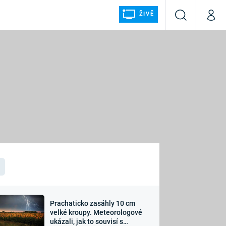
ŽIVĚ
Vyhledávání
Můj p
Prima+
ÁLKA
CNN Prima NEWS
Prima FRESH
Prima LIVING
LMY A
Prima Ženy
Prima LAJK
Prachaticko zasáhly 10 cm
osti
velké kroupy. Meteorologové
Sledujte nás
ukázali, jak to souvisí s