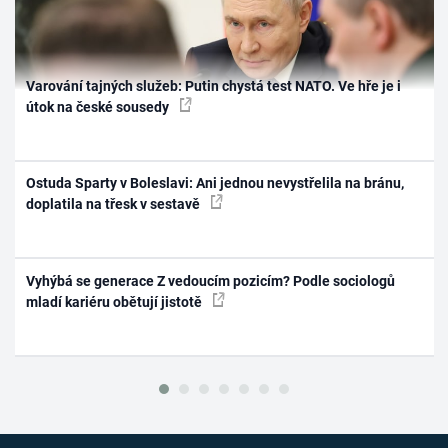
Varování tajných služeb: Putin chystá test NATO. Ve hře je i
útok na české sousedy
Ostuda Sparty v Boleslavi: Ani jednou nevystřelila na bránu,
doplatila na třesk v sestavě
Vyhýbá se generace Z vedoucím pozicím? Podle sociologů
mladí kariéru obětují jistotě