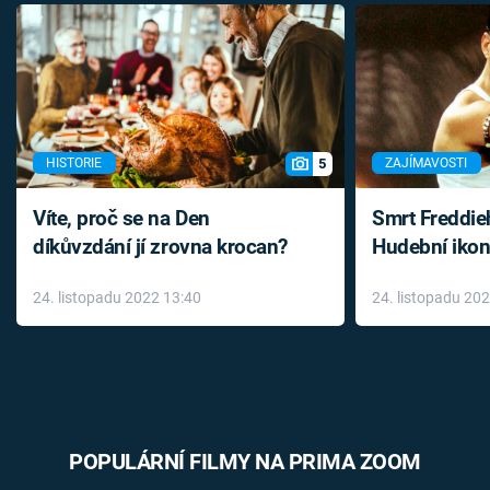
5
HISTORIE
ZAJÍMAVOSTI
Víte, proč se na Den
Smrt Freddie
díkůvzdání jí zrovna krocan?
Hudební ikon
až do konce 
24. listopadu 2022 13:40
24. listopadu 20
léky
POPULÁRNÍ FILMY NA PRIMA ZOOM