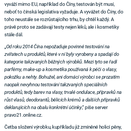
vyváží mimo EU, například do Číny, testován být musí,
neboť to čínská legislativa vyžaduje. A vyvážet do Číny, do
toho neustále se rozrůstajícího trhu, by chtěl každý. A
právě proto se zadávají testy nejen léků, ale i kosmetiky
stále dál.
„
Od roku 2014 Čína nepožaduje povinné testování na
zvířatech u produktů, které v ní byly vyrobeny a spadají do
kategorie takzvaných běžných výrobků. Mezi tyto se řadí
parfémy, make-up a kosmetika používaná k péči o vlasy,
pokožku a nehty. Bohužel, ani domácí výrobci se prozatím
naopak nevyhnou testování takzvaných speciálních
produktů, tedy barev na vlasy, trvalé ondulace, přípravků na
růst vlasů, deodorantů, bělicích krémů a dalších přípravků
deklarujících na obalu konkrétní účinky
,“ píše server
pravo21.online.cz.
Četba složení výrobku, kupříkladu již zmíněné holicí pěny,