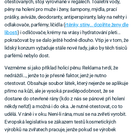
otestovaných, stojí vyrovnané v regálech. Toaletní vody,
pěny na holení pro muže i ženy, šampony, mýdla, prací
prášky, aviváže, deodoranty, antiperspiranty, laky na nehty i
odlakovače, parfémy, líčidla (
rtěnky, stíny... doplňte ženy dle
libosti
) i odličovače, krémy na vrásy i hydratování pleti...
pokračovat by se dalo ještě hodně dlouho. Vtip je v tom, že
lidský konzum vyžaduje stále nové řady, jako by těch tisíců
parfémů nebylo dost.
Vezměme si jako příklad holicí pěnu. Reklama tvrdí, že
nedráždí..., jenže to je přesně faktor, jenž je nutno
otestovat. Obsahuje soubor látek, který nejenže se aplikuje
přímo na kůži, ale je vysoká pravděpodobnost, že se
dostane do otevřené rány (kdo z nás se pánové při holení
někdy neřízl) a možná i do oka. Je nutné otestovat, co to
udělá. V ráně i v oku. Není-li rána, musí se na zvířeti vyrobit.
Evropská legislativa se zákazem testů kosmetických
výrobků na zvířatech pracuje, jenže pokud se výrobek