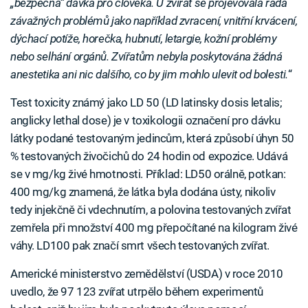
„bezpečná“ dávka pro člověka. U zvířat se projevovala řada
závažných problémů jako například zvracení, vnitřní krvácení,
dýchací potíže, horečka, hubnutí, letargie, kožní problémy
nebo selhání orgánů. Zvířatům nebyla poskytována žádná
anestetika ani nic dalšího, co by jim mohlo ulevit od bolesti.
“
Test toxicity známý jako LD 50 (LD latinsky dosis letalis;
anglicky lethal dose) je v toxikologii označení pro dávku
látky podané testovaným jedincům, která způsobí úhyn 50
% testovaných živočichů do 24 hodin od expozice. Udává
se v mg/kg živé hmotnosti. Příklad: LD50 orálně, potkan:
400 mg/kg znamená, že látka byla dodána ústy, nikoliv
tedy injekčně či vdechnutím, a polovina testovaných zvířat
zemřela při množství 400 mg přepočítané na kilogram živé
váhy. LD100 pak značí smrt všech testovaných zvířat.
Americké ministerstvo zemědělství (USDA) v roce 2010
uvedlo, že 97 123 zvířat utrpělo během experimentů