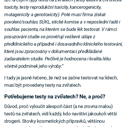
toxicity, testy reprodukční toxicity, kancerogenicity,
mutagenicity a genotoxicity). Poté musí firma získat
povolení/souhlas SÚKL, etické komise a v neposlední řadě i
souhlas pacienta, na kterém se bude lék testovat. V rámci
posuzování studie se prověřují veškeré údaje z
předklinického a případně i dosavadního klinického testování,
které jsou zpracovány v dokumentaci předkládané
zadavatelem studie. Pečlivě je hodnocena i kvalita léku
včetně podmínek jeho výroby.
“
I tady je jasně řečeno, že než se začne testovat na lidech,
musí být provedeny testy na zvířatech.
Potřebujeme testy na zvířatech? Ne, a proč?
Důvod, proč vyloučit alespoň část (a ne zrovna malou)
testů na zvířatech, vidí každý, kdo navštíví jakoukoli větší
drogerii. Stovky kosmetických přípravků, většinou