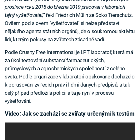
prosince roku 2018 do března 2019 pracoval v laboratoři
tajný vyšetřovatel,
“ řekl Friedrich Mülln ze Soko Tierschutz.
Ovšem pod slovem "vyšetřovatel" si nelze představt
nějakého agenta státních orgánů, jde o soukromou aktivitu
lidí, kterým pokusy na zvířatech zásadně vadí.
Podle Cruelty Free International je LPT laboratoř, která má
za úkol testování substancí farmaceutických,
průmyslových a agrochemických společností z celého
světa. Podle organizace v laboratoři opakovaně docházelo
k porušování zvířecích práv i lidmi daných předpisů, a tak
celý případ předložila policii a ta je nyní v procesu
vyšetřování.
Video: Jak se zachází se zvířaty určenými k testům