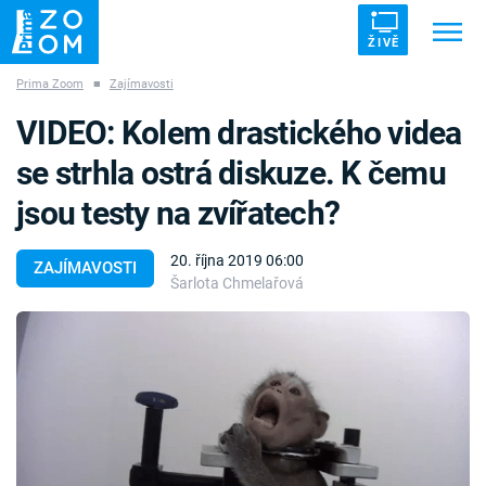
ŽIVĚ
Prima Zoom
■
Zajímavosti
Trendy:
ZRÁDCI
UFO
DRUHÁ SVĚTOVÁ VÁLKA
VIDEO: Kolem drastického videa
ZÁHADY
VETŘELCI DÁVNOVĚKU
se strhla ostrá diskuze. K čemu
jsou testy na zvířatech?
20. října 2019 06:00
ZAJÍMAVOSTI
Šarlota Chmelařová
Témata
Témata
Pořady
TV Program