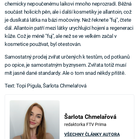
chemicky nepoučenému laikovi mnoho neprozradí. Běžná
součást holicích pěn, ale i další kosmetiky je allantoin, což
je dusíkatá látka na bázi močoviny. Než řeknete "fuj", čtete
dál. Allantoin patří mezi látky urychlující hojení a regeneraci
kůže. Což je méně "fuj", ale než se ve velkém začal v
kosmetice používat, byl otestován.
Samostatný prodej zvířat určených k testům, od potkanů
po opice, je samostatným byznysem. Zvířata totiž musí
mít jasně dané standardy. Ale o tom snad někdy příště.
Text: Topi Pigula, Šarlota Chmelařová
Šarlota Chmelařová
redaktorka FTV Prima
VŠECHNY ČLÁNKY AUTORA