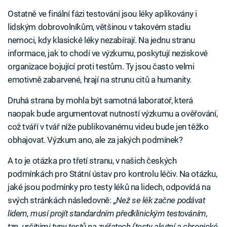
Ostatně ve finální fázi testování jsou léky aplikovány i
lidským dobrovolníkům, většinou v takovém stadiu
nemoci, kdy klasické léky nezabírají. Na jednu stranu
informace, jak to chodí ve výzkumu, poskytují neziskové
organizace bojující proti testům. Ty jsou často velmi
emotivně zabarvené, hrají na strunu citů a humanity.
Druhá strana by mohla být samotná laboratoř, která
naopak bude argumentovat nutností výzkumu a ověřování,
což tváří v tvář níže publikovanému videu bude jen těžko
obhajovat. Výzkum ano, ale za jakých podmínek?
A to je otázka pro třetí stranu, v našich českých
podmínkách pro Státní ústav pro kontrolu léčiv. Na otázku,
jaké jsou podmínky pro testy léků na lidech, odpovídá na
svých stránkách následovně: „
Než se lék začne podávat
lidem, musí projít standardním předklinickým testováním,
tzn. určitými typy testů na zvířatech (testy akutní a chronické