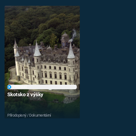
PŘEHRÁT
Skotsko z výšky
Přírodopisný / Dokumentární