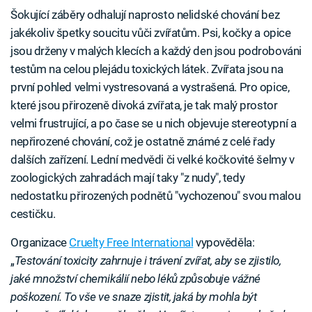
Šokující záběry odhalují naprosto nelidské chování bez
jakékoliv špetky soucitu vůči zvířatům. Psi, kočky a opice
jsou drženy v malých klecích a každý den jsou podrobováni
testům na celou plejádu toxických látek. Zvířata jsou na
první pohled velmi vystresovaná a vystrašená. Pro opice,
které jsou přirozeně divoká zvířata, je tak malý prostor
velmi frustrující, a po čase se u nich objevuje stereotypní a
nepřirozené chování, což je ostatně známé z celé řady
dalších zařízení. Lední medvědi či velké kočkovité šelmy v
zoologických zahradách mají taky "z nudy", tedy
nedostatku přirozených podnětů "vychozenou" svou malou
cestičku.
Organizace
Cruelty Free International
vypověděla:
„
Testování toxicity zahrnuje i trávení zvířat, aby se zjistilo,
jaké množství chemikálií nebo léků způsobuje vážné
poškození. To vše ve snaze zjistit, jaká by mohla být