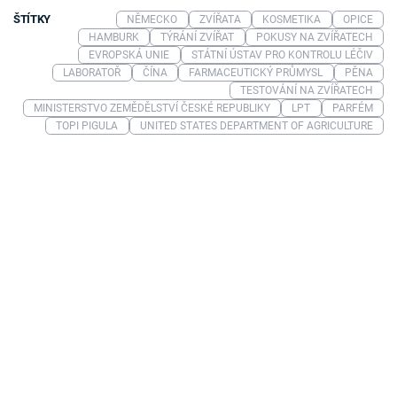
ŠTÍTKY
NĚMECKO
ZVÍŘATA
KOSMETIKA
OPICE
HAMBURK
TÝRÁNÍ ZVÍŘAT
POKUSY NA ZVÍŘATECH
EVROPSKÁ UNIE
STÁTNÍ ÚSTAV PRO KONTROLU LÉČIV
LABORATOŘ
ČÍNA
FARMACEUTICKÝ PRŮMYSL
PĚNA
TESTOVÁNÍ NA ZVÍŘATECH
MINISTERSTVO ZEMĚDĚLSTVÍ ČESKÉ REPUBLIKY
LPT
PARFÉM
TOPI PIGULA
UNITED STATES DEPARTMENT OF AGRICULTURE