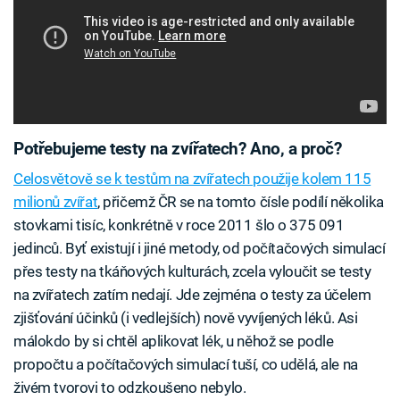
Potřebujeme testy na zvířatech? Ano, a proč?
Celosvětově se k testům na zvířatech použije kolem 115
milionů zvířat
, přičemž ČR se na tomto čísle podílí několika
stovkami tisíc, konkrétně v roce 2011 šlo o 375 091
jedinců. Byť existují i jiné metody, od počítačových simulací
přes testy na tkáňových kulturách, zcela vyloučit se testy
na zvířatech zatím nedají. Jde zejména o testy za účelem
zjišťování účinků (i vedlejších) nově vyvíjených léků. Asi
málokdo by si chtěl aplikovat lék, u něhož se podle
propočtu a počítačových simulací tuší, co udělá, ale na
živém tvorovi to odzkoušeno nebylo.