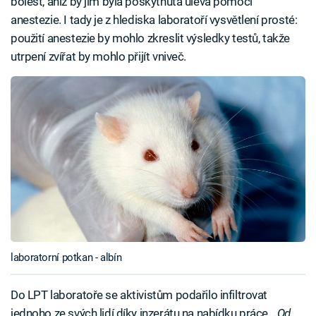
bolest, aniž by jim byla poskytnuta úleva pomocí
anestezie. I tady je z hlediska laboratoří vysvětlení prosté:
použití anestezie by mohlo zkreslit výsledky testů, takže
utrpení zvířat by mohlo přijít vniveč.
laboratorní potkan - albín
Do LPT laboratoře se aktivistům podařilo infiltrovat
jednoho ze svých lidí díky inzerátu na nabídku práce. „
Od