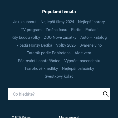
Populární témata
Jak zhubnout
Nejlepší filmy 2024
Nejlepší horory
TV program
Změna času
Partie
Počasí
Kdy budou volby
ZOO Nové začátky
Auto – katalog
7 pádů Honzy Dědka
Volby 2025
Svařené víno
Tatarák podle Pohlreicha
Aloe vera
Pěstování lichořeřišnice
Výpočet ascendentu
Tvarohové knedlíky
Nejlepší palačinky
Švestkový koláč
O FTV Prima
Management