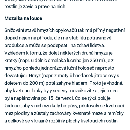
rostlin je závislá právě na nich.
Mozaika na louce
Snižování stavů hmyzích opylovačů tak má přímý negativní
dopad nejen na přírodu, ale i na stabilitu potravinové
produkce a může se podepsat i na zdraví lidstva.
Vzhledem k tomu, že dolet některých druhů hmyzu je
krátký (např. u dělnic čmeláka lučního jen 250 m), je z
hmyzího pohledu jednorázová luční holoseč naprosto
devastující. Hmyz (např. z motýlů hnědásek jitrocelový s
doletem do 200 m) poté zahyne hladem. Proto je vhodné,
aby kvetoucí louky byly sečeny mozaikovitě a jejich seč
byla naplánována po 15. červenci. Co se týká polí, je
žádoucí, aby v nich vznikaly biopásy, pěstovaly se kvetoucí
meziplodiny a zůstaly zachovány květnaté meze a remízky
a celkově se v krajině rozšířily plochy kvetoucích rostlin