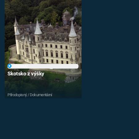
PŘEHRÁT
Skotsko z výšky
Přírodopisný / Dokumentární