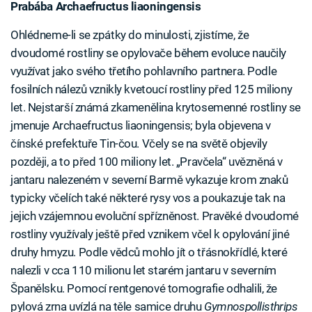
Prabába Archaefructus liaoningensis
Ohlédneme-li se zpátky do minulosti, zjistíme, že
dvoudomé rostliny se opylovače během evoluce naučily
využívat jako svého třetího pohlavního partnera. Podle
fosilních nálezů vznikly kvetoucí rostliny před 125 miliony
let. Nejstarší známá zkamenělina krytosemenné rostliny se
jmenuje Archaefructus liaoningensis; byla objevena v
čínské prefektuře Tin-čou. Včely se na světě objevily
později, a to před 100 miliony let. „Pravčela“ uvězněná v
jantaru nalezeném v severní Barmě vykazuje krom znaků
typicky včelích také některé rysy vos a poukazuje tak na
jejich vzájemnou evoluční spřízněnost. Pravěké dvoudomé
rostliny využívaly ještě před vznikem včel k opylování jiné
druhy hmyzu. Podle vědců mohlo jít o třásnokřídlé, které
nalezli v cca 110 milionu let starém jantaru v severním
Španělsku. Pomocí rentgenové tomografie odhalili, že
pylová zrna uvízlá na těle samice druhu
Gymnospollisthrips