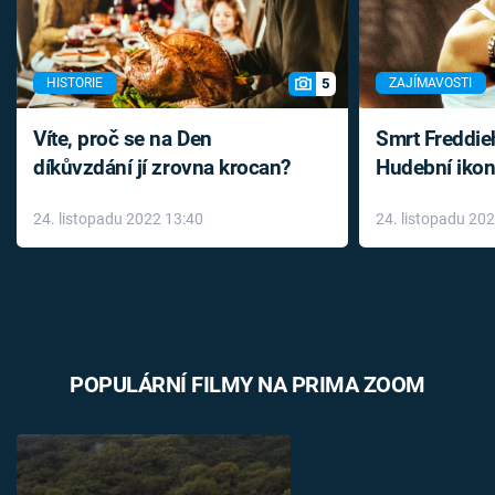
5
HISTORIE
ZAJÍMAVOSTI
Víte, proč se na Den
Smrt Freddie
díkůvzdání jí zrovna krocan?
Hudební ikon
až do konce 
24. listopadu 2022 13:40
24. listopadu 20
léky
POPULÁRNÍ FILMY NA PRIMA ZOOM