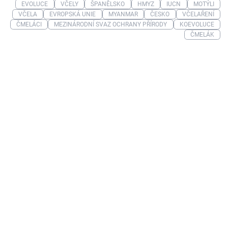
EVOLUCE
VČELY
ŠPANĚLSKO
HMYZ
IUCN
MOTÝLI
VČELA
EVROPSKÁ UNIE
MYANMAR
ČESKO
VČELAŘENÍ
ČMELÁCI
MEZINÁRODNÍ SVAZ OCHRANY PŘÍRODY
KOEVOLUCE
ČMELÁK