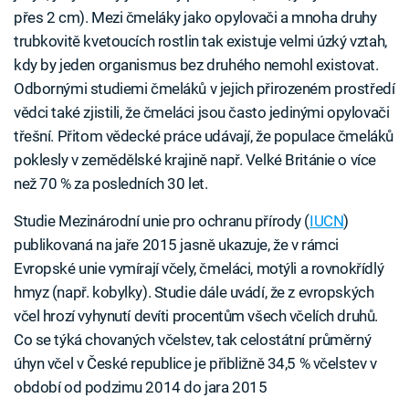
přes 2 cm). Mezi čmeláky jako opylovači a mnoha druhy
trubkovitě kvetoucích rostlin tak existuje velmi úzký vztah,
kdy by jeden organismus bez druhého nemohl existovat.
Odbornými studiemi čmeláků v jejich přirozeném prostředí
vědci také zjistili, že čmeláci jsou často jedinými opylovači
třešní. Přitom vědecké práce udávají, že populace čmeláků
poklesly v zemědělské krajině např. Velké Británie o více
než 70 % za posledních 30 let.
Studie Mezinárodní unie pro ochranu přírody (
IUCN
)
publikovaná na jaře 2015 jasně ukazuje, že v rámci
Evropské unie vymírají včely, čmeláci, motýli a rovnokřídlý
hmyz (např. kobylky). Studie dále uvádí, že z evropských
včel hrozí vyhynutí devíti procentům všech včelích druhů.
Co se týká chovaných včelstev, tak celostátní průměrný
úhyn včel v České republice je přibližně 34,5 % včelstev v
období od podzimu 2014 do jara 2015