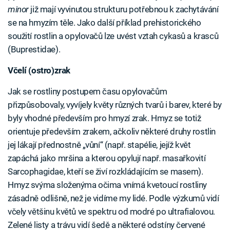
minor
již mají vyvinutou strukturu potřebnou k zachytávání
se na hmyzím těle. Jako další příklad prehistorického
soužití rostlin a opylovačů lze uvést vztah cykasů a krasců
(Buprestidae).
Včelí (ostro)zrak
Jak se rostliny postupem času opylovačům
přizpůsobovaly, vyvíjely květy různých tvarů i barev, které by
byly vhodné především pro hmyzí zrak. Hmyz se totiž
orientuje především zrakem, ačkoliv některé druhy rostlin
jej lákají přednostně „vůní“ (např. stapélie, jejíž květ
zapáchá jako mršina a kterou opylují např. masařkovití
Sarcophagidae, kteří se živí rozkládajícím se masem).
Hmyz svýma složenýma očima vnímá kvetoucí rostliny
zásadně odlišně, než je vidíme my lidé. Podle výzkumů vidí
včely většinu květů ve spektru od modré po ultrafialovou.
Zelené listy a trávu vidí šedě a některé odstíny červené