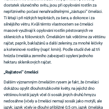
dostatek slunečního svitu, jsou při opylování rostlin za
nepříznivého počasí nenahraditelnými „zástupci“ čmeláci.
Ti létají i při nízkých teplotách, za šera, a dokonce i za
silnějšího větru. Kvůli těmto vlastnostem se čmeláci
masově využívají k opylování rostlin pěstovaných ve
sklenících a fóliovnících. Čmelákům tak vděčíme za většinu
rajčat, paprik, baklažánů a další zeleniny, za mnohé léčivky
a kořeninové rostliny (např. kmín). Podle studií dvě až tři
hnízda čmeláka zemního zabezpečí opylení jednoho
hektaru skleníkových rajčat.
„Rajčatoví“ čmeláci
Dalším významným čmeláčím rysem je fakt, že čmeláci
dokážou opylit dlouhotrubkovité květy, na jejichž dno
většinou kratší jazyk včel či sosák jiných druhů hmyzu
nedosáhne (včely a čmeláci nemají sosák jako motýli, ale
jazyk; jazyk včely je dlouhý přibližně 0,5 cm, jazyk čmeláka