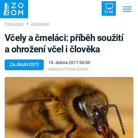
ŽIVĚ
Prima Zoom
■
Zajímavosti
Trendy:
ZRÁDCI
UFO
DRUHÁ SVĚTOVÁ VÁLKA
Včely a čmeláci: příběh soužití
ZÁHADY
VETŘELCI DÁVNOVĚKU
a ohrožení včel i člověka
10. dubna 2017 06:00
ZAJÍMAVOSTI
redakce Prima Zoom
Témata
Témata
Pořady
TV Program