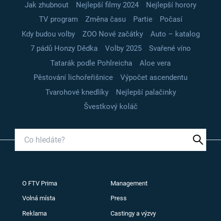
Jak zhubnout
Nejlepší filmy 2024
Nejlepší horory
TV program
Změna času
Partie
Počasí
Kdy budou volby
ZOO Nové začátky
Auto – katalog
7 pádů Honzy Dědka
Volby 2025
Svařené víno
Tatarák podle Pohlreicha
Aloe vera
Pěstování lichořeřišnice
Výpočet ascendentu
Tvarohové knedlíky
Nejlepší palačinky
Švestkový koláč
O FTV Prima
Management
Volná místa
Press
Reklama
Castingy a výzvy