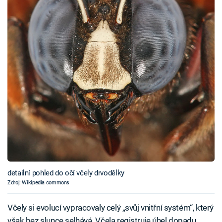
detailní pohled do očí včely drvodělky
Zdroj: Wikipedia commons
Včely si evolucí vypracovaly celý „svůj vnitřní systém“, který
však bez slunce selhává. Včela registruje úhel dopadu