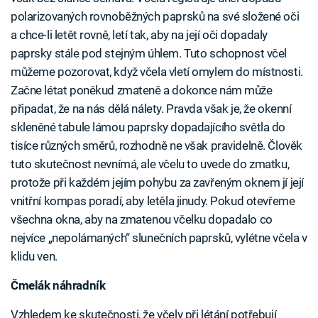
polarizovaných rovnoběžných paprsků na své složené oči
a chce-li letět rovně, letí tak, aby na její oči dopadaly
paprsky stále pod stejným úhlem. Tuto schopnost včel
můžeme pozorovat, když včela vletí omylem do místnosti.
Začne létat poněkud zmateně a dokonce nám může
připadat, že na nás dělá nálety. Pravda však je, že okenní
skleněné tabule lámou paprsky dopadajícího světla do
tisíce různých směrů, rozhodně ne však pravidelně. Člověk
tuto skutečnost nevnímá, ale včelu to uvede do zmatku,
protože při každém jejím pohybu za zavřeným oknem jí její
vnitřní kompas poradí, aby letěla jinudy. Pokud otevřeme
všechna okna, aby na zmatenou včelku dopadalo co
nejvíce „nepolámaných“ slunečních paprsků, vylétne včela v
klidu ven.
Čmelák náhradník
Vzhledem ke skutečnosti, že včely při létání potřebují