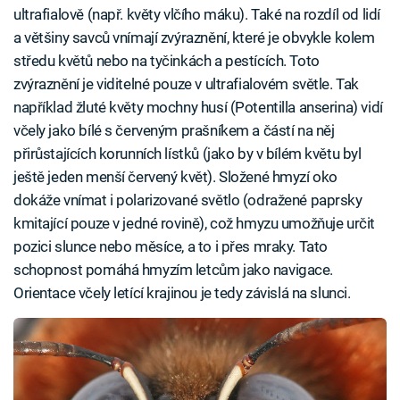
ultrafialově (např. květy vlčího máku). Také na rozdíl od lidí
a většiny savců vnímají zvýraznění, které je obvykle kolem
středu květů nebo na tyčinkách a pestících. Toto
zvýraznění je viditelné pouze v ultrafialovém světle. Tak
například žluté květy mochny husí (Potentilla anserina) vidí
včely jako bílé s červeným prašníkem a částí na něj
přirůstajících korunních lístků (jako by v bílém květu byl
ještě jeden menší červený květ). Složené hmyzí oko
dokáže vnímat i polarizované světlo (odražené paprsky
kmitající pouze v jedné rovině), což hmyzu umožňuje určit
pozici slunce nebo měsíce, a to i přes mraky. Tato
schopnost pomáhá hmyzím letcům jako navigace.
Orientace včely letící krajinou je tedy závislá na slunci.