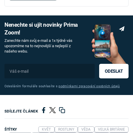
Nenechte si ujít novinky Prima
Zoom!
Zanechte nám svůj e-mail a 1x týdně vás
upozorníme na to nejnovější a nejlepší z
našeho webu.
ODESLAT
Odesláním formuláře souhlasíte s
podmínkami zpracování osobních údajů
SDÍLEJTE ČLÁNEK
ŠTÍTKY
KVĚT
ROSTLINY
VĚDA
VELKÁ BRITÁNIE