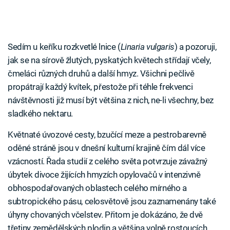
Sedím u keříku rozkvetlé lnice (
Linaria vulgaris
) a pozoruji,
jak se na sírově žlutých, pyskatých květech střídají včely,
čmeláci různých druhů a další hmyz. Všichni pečlivě
propátrají každý kvítek, přestože při téhle frekvenci
návštěvnosti již musí být většina z nich, ne-li všechny, bez
sladkého nektaru.
Květnaté úvozové cesty, bzučící meze a pestrobarevně
oděné stráně jsou v dnešní kulturní krajině čím dál více
vzácností. Řada studií z celého světa potvrzuje závažný
úbytek divoce žijících hmyzích opylovačů v intenzivně
obhospodařovaných oblastech celého mírného a
subtropického pásu, celosvětově jsou zaznamenány také
úhyny chovaných včelstev. Přitom je dokázáno, že dvě
třetiny zemědělských plodin a většina volně rostoucích