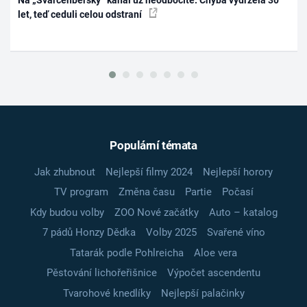
Na „Švarcenberský“ kanál už neodbočíte. Chyba vydržela 30
let, teď ceduli celou odstraní
Populární témata
Jak zhubnout
Nejlepší filmy 2024
Nejlepší horory
TV program
Změna času
Partie
Počasí
Kdy budou volby
ZOO Nové začátky
Auto – katalog
7 pádů Honzy Dědka
Volby 2025
Svařené víno
Tatarák podle Pohlreicha
Aloe vera
Pěstování lichořeřišnice
Výpočet ascendentu
Tvarohové knedlíky
Nejlepší palačinky