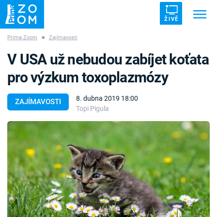
ŽIVĚ
Prima Zoom
■
Zajímavosti
Trendy:
ZRÁDCI
UFO
DRUHÁ SVĚTOVÁ VÁLKA
V USA už nebudou zabíjet koťata
ZÁHADY
VETŘELCI DÁVNOVĚKU
pro výzkum toxoplazmózy
8. dubna 2019 18:00
ZAJÍMAVOSTI
Topi Pigula
Témata
Témata
Pořady
TV Program