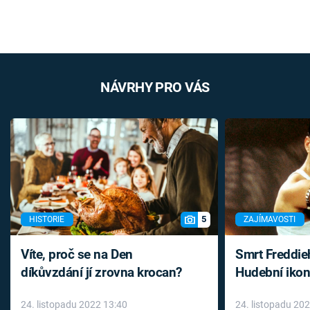
NÁVRHY PRO VÁS
5
HISTORIE
ZAJÍMAVOSTI
Víte, proč se na Den
Smrt Freddie
díkůvzdání jí zrovna krocan?
Hudební ikon
až do konce 
24. listopadu 2022 13:40
24. listopadu 20
léky