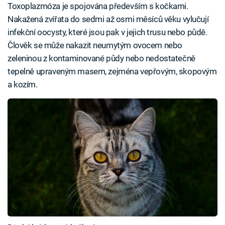
Toxoplazmóza je spojována především s kočkami.
Nakažená zvířata do sedmi až osmi měsíců věku vylučují
infekční oocysty, které jsou pak v jejich trusu nebo půdě.
Člověk se může nakazit neumytým ovocem nebo
zeleninou z kontaminované půdy nebo nedostatečně
tepelně upraveným masem, zejména vepřovým, skopovým
a kozím.