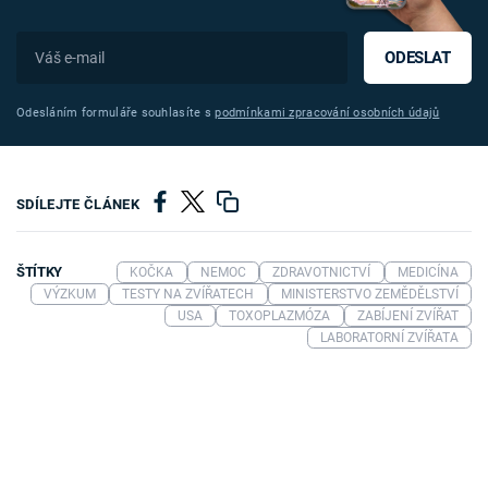
ODESLAT
Odesláním formuláře souhlasíte s
podmínkami zpracování osobních údajů
SDÍLEJTE ČLÁNEK
ŠTÍTKY
KOČKA
NEMOC
ZDRAVOTNICTVÍ
MEDICÍNA
VÝZKUM
TESTY NA ZVÍŘATECH
MINISTERSTVO ZEMĚDĚLSTVÍ
USA
TOXOPLAZMÓZA
ZABÍJENÍ ZVÍŘAT
LABORATORNÍ ZVÍŘATA