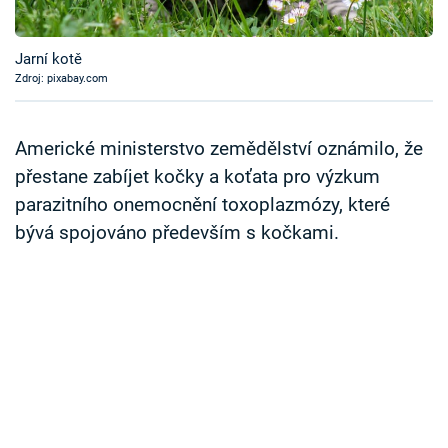
Časopis
Jarní kotě
Sledujte prima+
Zdroj: pixabay.com
Přihlášení
Americké ministerstvo zemědělství oznámilo, že
přestane zabíjet kočky a koťata pro výzkum
parazitního onemocnění toxoplazmózy, které
Sledujte nás
bývá spojováno především s kočkami.