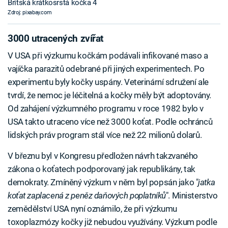
Britská krátkosrstá kočka 4
Zdroj: pixabay.com
3000 utracených zvířat
V USA při výzkumu kočkám podávali infikované maso a
vajíčka parazitů odebrané při jiných experimentech. Po
experimentu byly kočky uspány. Veterinární sdružení ale
tvrdí, že nemoc je léčitelná a kočky měly být adoptovány.
Od zahájení výzkumného programu v roce 1982 bylo v
USA takto utraceno více než 3000 koťat. Podle ochránců
lidských práv program stál více než 22 milionů dolarů.
V březnu byl v Kongresu předložen návrh takzvaného
zákona o koťatech podporovaný jak republikány, tak
demokraty. Zmíněný výzkum v něm byl popsán jako "
jatka
koťat zaplacená z peněz daňových poplatníků
". Ministerstvo
zemědělství USA nyní oznámilo, že při výzkumu
toxoplazmózy kočky již nebudou využívány. Výzkum podle