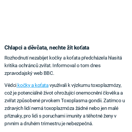
Chlapci a děvčata, nechte žít koťata
Rozhodnutí nezabíjet kočky a koťata předcházela hlasitá
kritika ochránců zvířat. Informoval o tom dnes
zpravodajský web BBC.
Vědci
kočky a koťata
využívali k výzkumu toxoplazmózy,
což je potenciálně život ohrožující onemocnění člověka a
zvířat způsobené prvokem Toxoplasma gondii. Zatímco u
zdravých lidí nemá toxoplazmóza žádné nebo jen malé
příznaky, pro lidi s poruchami imunity a těhotné ženy v
prvním a druhém trimestru je nebezpečná.