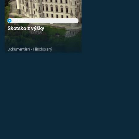
PŘEHRÁT
Skotsko z výšky
Dokumentární / Přírodopisný