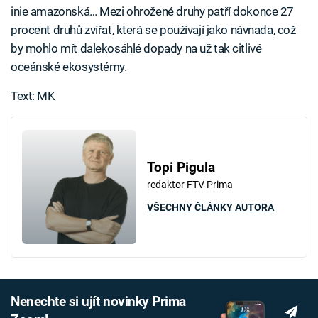
inie amazonská… Mezi ohrožené druhy patří dokonce 27
procent druhů zvířat, která se používají jako návnada, což
by mohlo mít dalekosáhlé dopady na už tak citlivé
oceánské ekosystémy.
Text: MK
Topi Pigula
redaktor FTV Prima
VŠECHNY ČLÁNKY AUTORA
Nenechte si ujít novinky Prima