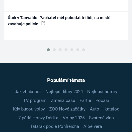
Útok v Tanvaldu: Pachatel měl pobodat tři lidi, na místě
zasahuje policie
Populární témata
Jak zhubnout
Nejlepší filmy 2024
Nejlepší horory
TV program
Změna času
Partie
Počasí
Kdy budou volby
ZOO Nové začátky
Auto – katalog
7 pádů Honzy Dědka
Volby 2025
Svařené víno
Tatarák podle Pohlreicha
Aloe vera