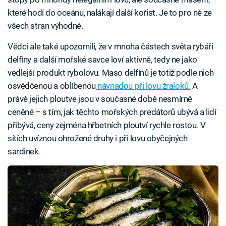
které hodí do oceánu, nalákají další kořist. Je to pro ně ze
všech stran výhodné.
Vědci ale také upozornili, že v mnoha částech světa rybáři
delfíny a další mořské savce loví aktivně, tedy ne jako
vedlejší produkt rybolovu. Maso delfínů je totiž podle nich
osvědčenou a oblíbenou
návnadou při lovu žraloků.
A
právě jejich ploutve jsou v současné době nesmírně
ceněné – s tím, jak těchto mořských predátorů ubývá a lidí
přibývá, ceny zejména hřbetních ploutví rychle rostou. V
sítích uvíznou ohrožené druhy i při lovu obyčejných
sardinek.