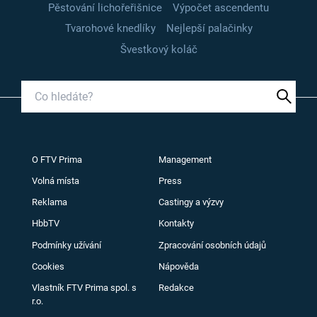
Pěstování lichořeřišnice
Výpočet ascendentu
Tvarohové knedlíky
Nejlepší palačinky
Švestkový koláč
O FTV Prima
Management
Volná místa
Press
Reklama
Castingy a výzvy
HbbTV
Kontakty
Podmínky užívání
Zpracování osobních údajů
Cookies
Nápověda
Vlastník FTV Prima spol. s
Redakce
r.o.