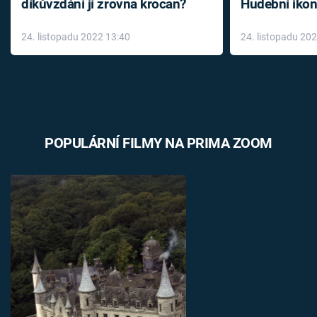
díkůvzdání jí zrovna krocan?
Hudební ikon
až do konce 
24. listopadu 2022 13:40
24. listopadu 20
léky
POPULÁRNÍ FILMY NA PRIMA ZOOM