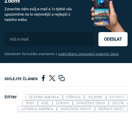
Zoom!
Zanechte nám svůj e-mail a 1x týdně vás
upozorníme na to nejnovější a nejlepší z
našeho webu.
ODESLAT
Odesláním formuláře souhlasíte s
podmínkami zpracování osobních údajů
SDÍLEJTE ČLÁNEK
ŠTÍTKY
SEVERNÍ AMERIKA
PŘÍRODA
VELRYBY
KYTOVCI
RYBY
ASIE
EVROPA
OHROŽENÝ DRUH
DELFÍN
LATINSKÁ AMERIKA
OHROŽENÉ DRUHY
MOŘSKÝ SAVEC