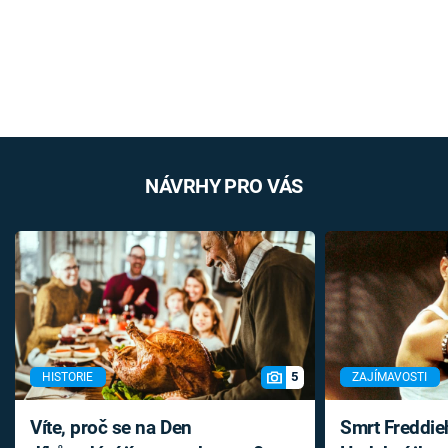
NÁVRHY PRO VÁS
5
HISTORIE
ZAJÍMAVOSTI
Víte, proč se na Den
Smrt Freddie