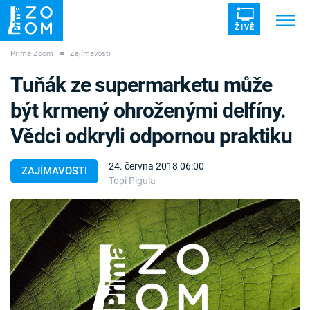
ŽIVĚ
Prima Zoom
■
Zajímavosti
Trendy:
ZRÁDCI
UFO
DRUHÁ SVĚTOVÁ VÁLKA
Tuňák ze supermarketu může
ZÁHADY
VETŘELCI DÁVNOVĚKU
být krmený ohroženými delfíny.
Vědci odkryli odpornou praktiku
24. června 2018 06:00
ZAJÍMAVOSTI
Topi Pigula
Témata
Témata
Pořady
TV Program