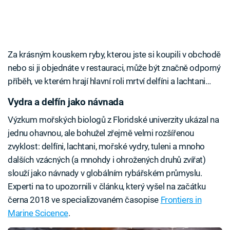
Za krásným kouskem ryby, kterou jste si koupili v obchodě
nebo si ji objednáte v restauraci, může být značně odporný
příběh, ve kterém hrají hlavní roli mrtví delfíni a lachtani…
Vydra a delfín jako návnada
Výzkum mořských biologů z Floridské univerzity ukázal na
jednu ohavnou, ale bohužel zřejmě velmi rozšířenou
zvyklost: delfíni, lachtani, mořské vydry, tuleni a mnoho
dalších vzácných (a mnohdy i ohrožených druhů zvířat)
slouží jako návnady v globálním rybářském průmyslu.
Experti na to upozornili v článku, který vyšel na začátku
černa 2018 ve specializovaném časopise
Frontiers in
Marine Scicence
.