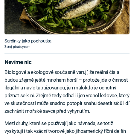
Sardinky jako pochoutka
Zdroj: pixabay.com
Nevíme nic
Biologové a ekologové současně varují, že reálná čísla
budou zřejmě ještě mnohem horší – protože jde o činnost
ilegální a navíc tabuizovanou, jen málokdo je ochotný
přiznat se k ní. Zřejmě tedy odhalili jen vrchol ledovce, který
ve skutečnosti může snadno potopit snahu desetitisíců lidí
zachránit mořské savce před vyhynutím.
Mezi druhy, které se používají jako návnada, se totiž
vyskytují i tak vzácní tvorové jako jihoamerický říční delfín