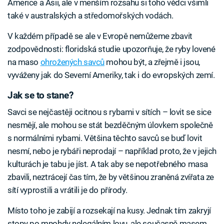
Americe a Asii, ale v menším rozsahu si toho vědci všimli
také v australských a středomořských vodách.
V každém případě se ale v Evropě nemůžeme zbavit
zodpovědnosti: floridská studie upozorňuje, že ryby lovené
na maso
ohrožených savců
mohou být, a zřejmě i jsou,
vyváženy jak do Severní Ameriky, tak i do evropských zemí.
Jak se to stane?
Savci se nejčastěji ocitnou s rybami v sítích – lovit se sice
nesmějí, ale mohou se stát bezděčným úlovkem společně
s normálními rybami. Většina těchto savců se buď lovit
nesmí, nebo je rybáři neprodají – například proto, že v jejich
kulturách je tabu je jíst. A tak aby se nepotřebného masa
zbavili, neztrácejí čas tím, že by většinou zraněná zvířata ze
sítí vyprostili a vrátili je do přírody.
Místo toho je zabijí a rozsekají na kusy. Jednak tím zakryjí
stopy po mnohdy nelegálním lovu, ale současně masem,