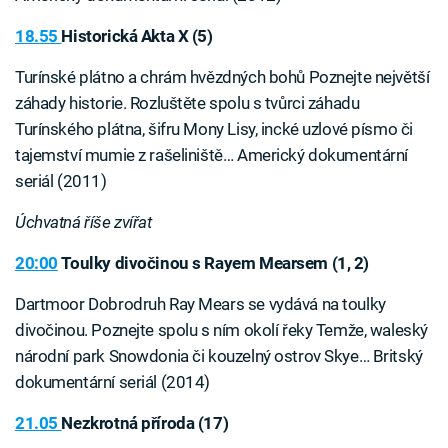
18.55
Historická Akta X (5)
Turínské plátno a chrám hvězdných bohů Poznejte největší
záhady historie. Rozluštěte spolu s tvůrci záhadu
Turínského plátna, šifru Mony Lisy, incké uzlové písmo či
tajemství mumie z rašeliniště… Americký dokumentární
seriál (2011)
Úchvatná říše zvířat
20:00
Toulky divočinou s Rayem Mearsem (1, 2)
Dartmoor Dobrodruh Ray Mears se vydává na toulky
divočinou. Poznejte spolu s ním okolí řeky Temže, waleský
národní park Snowdonia či kouzelný ostrov Skye… Britský
dokumentární seriál (2014)
21.05
Nezkrotná příroda (17)