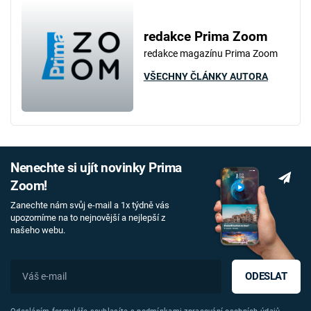
redakce Prima Zoom
redakce magazínu Prima Zoom
VŠECHNY ČLÁNKY AUTORA
Nenechte si ujít novinky Prima
Zoom!
Zanechte nám svůj e-mail a 1x týdně vás
upozorníme na to nejnovější a nejlepší z
našeho webu.
ODESLAT