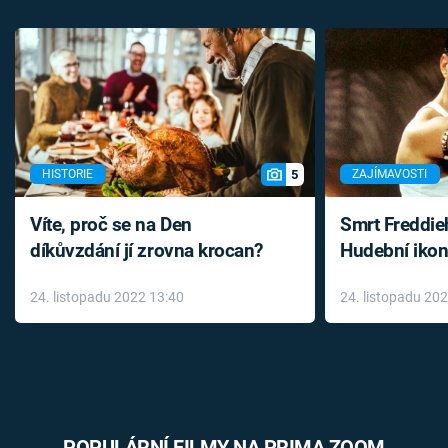
5
HISTORIE
ZAJÍMAVOSTI
Víte, proč se na Den
Smrt Freddie
díkůvzdání jí zrovna krocan?
Hudební ikon
až do konce 
24. listopadu 2022 13:40
24. listopadu 20
léky
POPULÁRNÍ FILMY NA PRIMA ZOOM