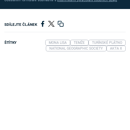
Odesláním formuláře souhlasíte s
podmínkami zpracování osobních údajů
SDÍLEJTE ČLÁNEK
ŠTÍTKY
MONA LISA
TEMŽE
TURÍNSKÉ PLÁTNO
NATIONAL GEOGRAPHIC SOCIETY
AKTA X