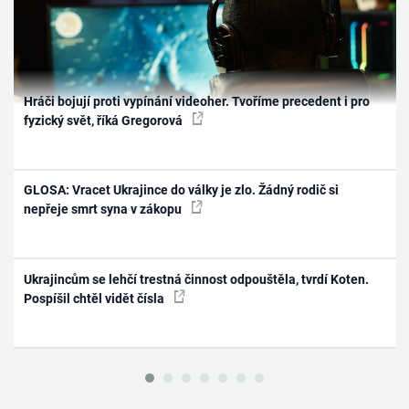
Hráči bojují proti vypínání videoher. Tvoříme precedent i pro
fyzický svět, říká Gregorová
GLOSA: Vracet Ukrajince do války je zlo. Žádný rodič si
nepřeje smrt syna v zákopu
Ukrajincům se lehčí trestná činnost odpouštěla, tvrdí Koten.
Pospíšil chtěl vidět čísla