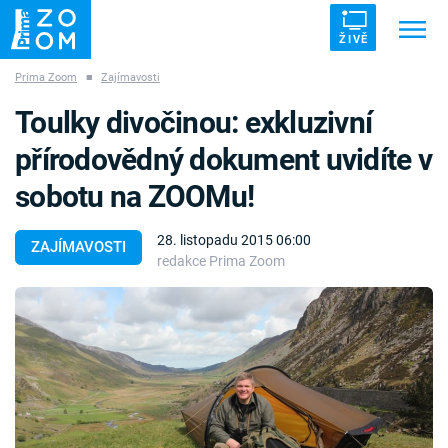
ŽIVĚ
Prima Zoom
■
Zajímavosti
Trendy:
ZRÁDCI
UFO
DRUHÁ SVĚTOVÁ VÁLKA
Toulky divočinou: exkluzivní
ZÁHADY
VETŘELCI DÁVNOVĚKU
přírodovědný dokument uvidíte v
sobotu na ZOOMu!
28. listopadu 2015 06:00
ZAJÍMAVOSTI
redakce Prima Zoom
Témata
Témata
Pořady
TV Program