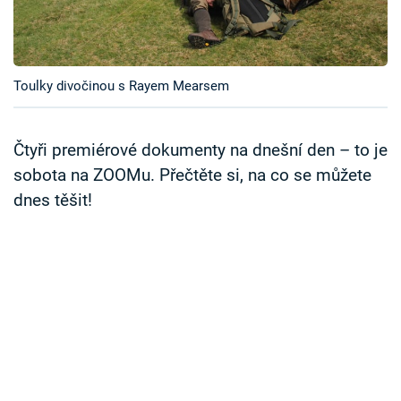
Časopis
Sledujte prima+
Toulky divočinou s Rayem Mearsem
Přihlášení
Čtyři premiérové dokumenty na dnešní den – to je
sobota na ZOOMu. Přečtěte si, na co se můžete
Sledujte nás
dnes těšit!