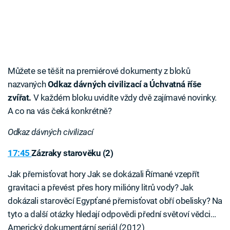
Můžete se těšit na premiérové dokumenty z bloků
nazvaných
Odkaz dávných civilizací a Úchvatná říše
zvířat.
V každém bloku uvidíte vždy dvě zajímavé novinky.
A co na vás čeká konkrétně?
Odkaz dávných civilizací
17:45
Zázraky starověku (2)
Jak přemisťovat hory Jak se dokázali Římané vzepřít
gravitaci a převést přes hory milióny litrů vody? Jak
dokázali starověcí Egypťané přemisťovat obří obelisky? Na
tyto a další otázky hledají odpovědi přední světoví vědci…
Americký dokumentární seriál (2012)