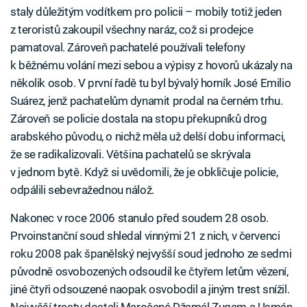
staly důležitým vodítkem pro policii – mobily totiž jeden
z teroristů zakoupil všechny naráz, což si prodejce
pamatoval. Zároveň pachatelé používali telefony
k běžnému volání mezi sebou a výpisy z hovorů ukázaly na
několik osob. V první řadě tu byl bývalý horník José Emilio
Suárez, jenž pachatelům dynamit prodal na černém trhu.
Zároveň se policie dostala na stopu překupníků drog
arabského původu, o nichž měla už delší dobu informaci,
že se radikalizovali. Většina pachatelů se skrývala
v jednom bytě. Když si uvědomili, že je obkličuje policie,
odpálili sebevražednou nálož.
Nakonec v roce 2006 stanulo před soudem 28 osob.
Prvoinstanční soud shledal vinnými 21 z nich, v červenci
roku 2008 pak španělský nejvyšší soud jednoho ze sedmi
původně osvobozených odsoudil ke čtyřem letům vězení,
jiné čtyři odsouzené naopak osvobodil a jiným trest snížil.
Nejvyšší tresty dostali Maročané Džamál Zugam a Usmán