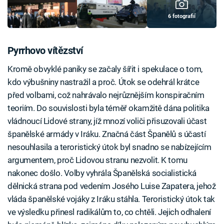
6 fotografií
Pyrrhovo vítězství
Kromě obvyklé paniky se začaly šířit i spekulace o tom,
kdo výbušniny nastražil a proč. Útok se odehrál krátce
před volbami, což nahrávalo nejrůznějším konspiračním
teoriím. Do souvislosti byla téměř okamžitě dána politika
vládnoucí Lidové strany, jíž mnozí voliči přisuzovali účast
španělské armády v Iráku. Značná část Španělů s účastí
nesouhlasila a teroristický útok byl snadno se nabízejícím
argumentem, proč Lidovou stranu nezvolit. K tomu
nakonec došlo. Volby vyhrála Španělská socialistická
dělnická strana pod vedením Josého Luise Zapatera, jehož
vláda španělské vojáky z Iráku stáhla. Teroristický útok tak
ve výsledku přinesl radikálům to, co chtěli. Jejich odhalení