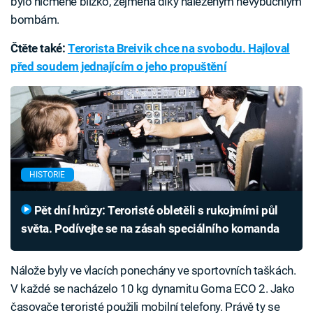
bylo nicméně blízko, zejména díky nalezeným nevybuchlým
bombám.
Čtěte také:
Terorista Breivik chce na svobodu. Hajloval
před soudem jednajícím o jeho propuštění
HISTORIE
Pět dní hrůzy: Teroristé obletěli s rukojmími půl
světa. Podívejte se na zásah speciálního komanda
Nálože byly ve vlacích ponechány ve sportovních taškách.
V každé se nacházelo 10 kg dynamitu Goma ECO 2. Jako
časovače teroristé použili mobilní telefony. Právě ty se