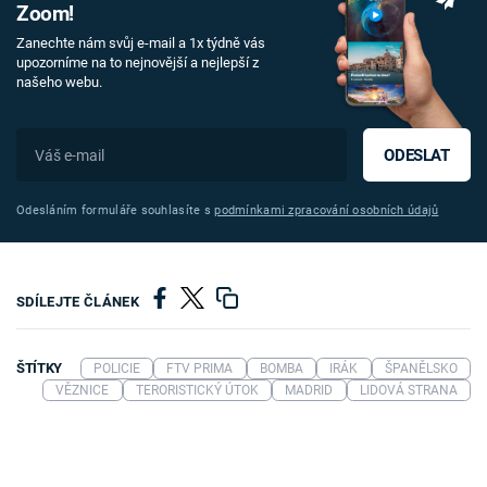
Zoom!
Zanechte nám svůj e-mail a 1x týdně vás
upozorníme na to nejnovější a nejlepší z
našeho webu.
ODESLAT
Odesláním formuláře souhlasíte s
podmínkami zpracování osobních údajů
SDÍLEJTE ČLÁNEK
ŠTÍTKY
POLICIE
FTV PRIMA
BOMBA
IRÁK
ŠPANĚLSKO
VĚZNICE
TERORISTICKÝ ÚTOK
MADRID
LIDOVÁ STRANA