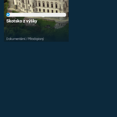
PŘEHRÁT
Skotsko z výšky
Dokumentární / Přírodopisný