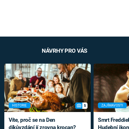
NÁVRHY PRO VÁS
5
HISTORIE
ZAJÍMAVOSTI
Víte, proč se na Den
Smrt Freddie
díkůvzdání jí zrovna krocan?
Hudební ikon