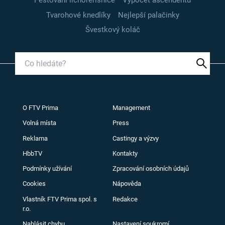
Pěstování lichořeřišnice
Výpočet ascendentu
Tvarohové knedlíky
Nejlepší palačinky
Švestkový koláč
O FTV Prima
Management
Volná místa
Press
Reklama
Castingy a výzvy
HbbTV
Kontakty
Podmínky užívání
Zpracování osobních údajů
Cookies
Nápověda
Vlastník FTV Prima spol. s
Redakce
r.o.
Nahlásit chybu
Nastavení soukromí