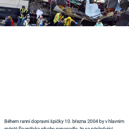
co chtěli, a neskutečně mnoho let ve vězení k
Časopis
tomu.
Sledujte prima+
Přihlášení
Sledujte nás
Během ranní dopravní špičky 10. března 2004 by v hlavním
městě Španělska nikoho nenapadlo, že se následující