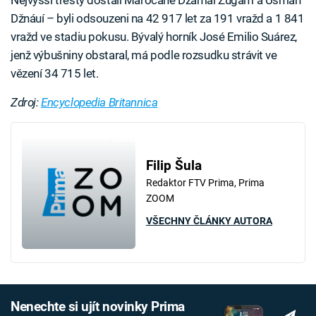
Džnáuí – byli odsouzeni na 42 917 let za 191 vražd a 1 841
vražd ve stadiu pokusu. Bývalý horník José Emilio Suárez,
jenž výbušniny obstaral, má podle rozsudku strávit ve
vězení 34 715 let.
Zdroj:
Encyclopedia Britannica
Failed to fetch
Filip Šula
Redaktor FTV Prima, Prima
ZOOM
VŠECHNY ČLÁNKY AUTORA
Nenechte si ujít novinky Prima