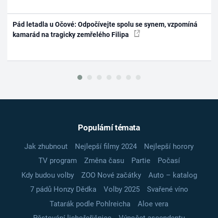
Pád letadla u Očové: Odpočívejte spolu se synem, vzpomíná
kamarád na tragicky zemřelého Filipa
Populární témata
Jak zhubnout
Nejlepší filmy 2024
Nejlepší horory
TV program
Změna času
Partie
Počasí
Kdy budou volby
ZOO Nové začátky
Auto – katalog
7 pádů Honzy Dědka
Volby 2025
Svařené víno
Tatarák podle Pohlreicha
Aloe vera