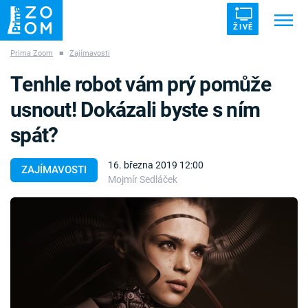
ŽIVĚ
Prima Zoom
■
Zajímavosti
Trendy:
ZRÁDCI
UFO
DRUHÁ SVĚTOVÁ VÁLKA
Tenhle robot vám prý pomůže
ZÁHADY
VETŘELCI DÁVNOVĚKU
usnout! Dokázali byste s ním
spát?
16. března 2019 12:00
ZAJÍMAVOSTI
Mojmír Sedláček
Témata
Témata
Pořady
TV Program