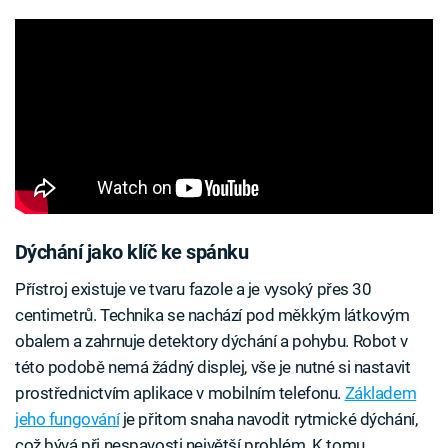
Dýchání jako klíč ke spánku
Přístroj existuje ve tvaru fazole a je vysoký přes 30
centimetrů. Technika se nachází pod měkkým látkovým
obalem a zahrnuje detektory dýchání a pohybu. Robot v
této podobě nemá žádný displej, vše je nutné si nastavit
prostřednictvím aplikace v mobilním telefonu.
Základem
jeho fungování
je přitom snaha navodit rytmické dýchání,
což bývá při nespavosti největší problém. K tomu,