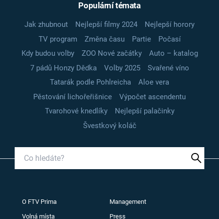
Populární témata
Jak zhubnout
Nejlepší filmy 2024
Nejlepší horory
TV program
Změna času
Partie
Počasí
Kdy budou volby
ZOO Nové začátky
Auto – katalog
7 pádů Honzy Dědka
Volby 2025
Svařené víno
Tatarák podle Pohlreicha
Aloe vera
Pěstování lichořeřišnice
Výpočet ascendentu
Tvarohové knedlíky
Nejlepší palačinky
Švestkový koláč
O FTV Prima
Management
Volná místa
Press