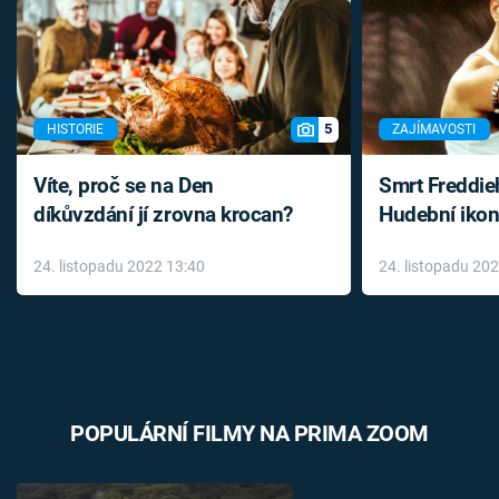
5
HISTORIE
ZAJÍMAVOSTI
Víte, proč se na Den
Smrt Freddie
díkůvzdání jí zrovna krocan?
Hudební ikon
až do konce 
24. listopadu 2022 13:40
24. listopadu 20
léky
POPULÁRNÍ FILMY NA PRIMA ZOOM