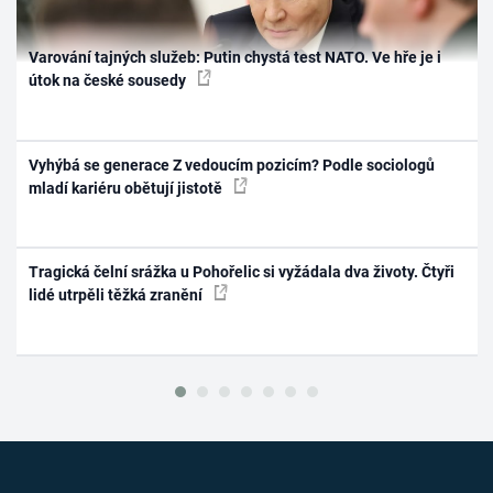
Varování tajných služeb: Putin chystá test NATO. Ve hře je i
útok na české sousedy
Vyhýbá se generace Z vedoucím pozicím? Podle sociologů
mladí kariéru obětují jistotě
Tragická čelní srážka u Pohořelic si vyžádala dva životy. Čtyři
lidé utrpěli těžká zranění