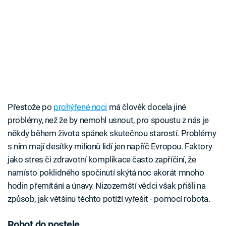
Přestože po
prohýřené noci
má člověk docela jiné
problémy, než že by nemohl usnout, pro spoustu z nás je
někdy během života spánek skutečnou starostí. Problémy
s ním mají desítky milionů lidí jen napříč Evropou. Faktory
jako stres či zdravotní komplikace často zapříčiní, že
namísto poklidného spočinutí skýtá noc akorát mnoho
hodin přemítání a únavy. Nizozemští vědci však přišli na
způsob, jak většinu těchto potíží vyřešit - pomocí robota.
Robot do postele