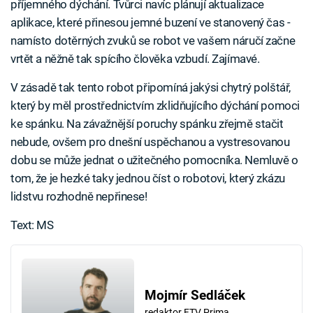
příjemného dýchání. Tvůrci navíc plánují aktualizace
aplikace, které přinesou jemné buzení ve stanovený čas -
namísto dotěrných zvuků se robot ve vašem náručí začne
vrtět a něžně tak spícího člověka vzbudí. Zajímavé.
V zásadě tak tento robot připomíná jakýsi chytrý polštář,
který by měl prostřednictvím zklidňujícího dýchání pomoci
ke spánku. Na závažnější poruchy spánku zřejmě stačit
nebude, ovšem pro dnešní uspěchanou a vystresovanou
dobu se může jednat o užitečného pomocníka. Nemluvě o
tom, že je hezké taky jednou číst o robotovi, který zkázu
lidstvu rozhodně nepřinese!
Text: MS
Mojmír Sedláček
redaktor FTV Prima