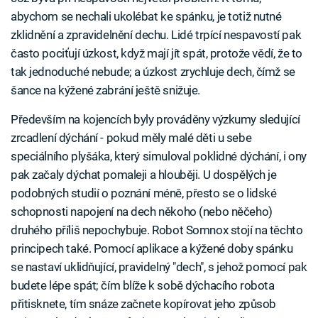
abychom se nechali ukolébat ke spánku, je totiž nutné
zklidnění a zpravidelnění dechu. Lidé trpící nespavostí pak
často pociťují úzkost, když mají jít spát, protože vědí, že to
tak jednoduché nebude; a úzkost zrychluje dech, čímž se
šance na kýžené zabrání ještě snižuje.
Především na kojencích byly prováděny výzkumy sledující
zrcadlení dýchání - pokud měly malé děti u sebe
speciálního plyšáka, který simuloval poklidné dýchání, i ony
pak začaly dýchat pomaleji a hlouběji. U dospělých je
podobných studií o poznání méně, přesto se o lidské
schopnosti napojení na dech někoho (nebo něčeho)
druhého příliš nepochybuje. Robot Somnox stojí na těchto
principech také. Pomocí aplikace a kýžené doby spánku
se nastaví uklidňující, pravidelný "dech", s jehož pomocí pak
budete lépe spát; čím blíže k sobě dýchacího robota
přitisknete, tím snáze začnete kopírovat jeho způsob