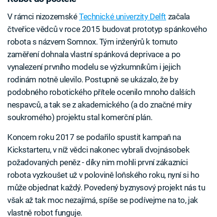
V rámci nizozemské
Technické univerzity Delft
začala
čtveřice vědců v roce 2015 budovat prototyp spánkového
robota s názvem Somnox. Tým inženýrů k tomuto
zaměření dohnala vlastní spánková deprivace a po
vynalezení prvního modelu se výzkumníkům i jejich
rodinám notně ulevilo. Postupně se ukázalo, že by
podobného robotického přítele ocenilo mnoho dalších
nespavců, a tak se z akademického (a do značné míry
soukromého) projektu stal komerční plán.
Koncem roku 2017 se podařilo spustit kampaň na
Kickstarteru, v níž vědci nakonec vybrali dvojnásobek
požadovaných peněz - díky nim mohli první zákazníci
robota vyzkoušet už v polovině loňského roku, nyní si ho
může objednat každý. Povedený byznysový projekt nás tu
však až tak moc nezajímá, spíše se podívejme na to, jak
vlastně robot funguje.