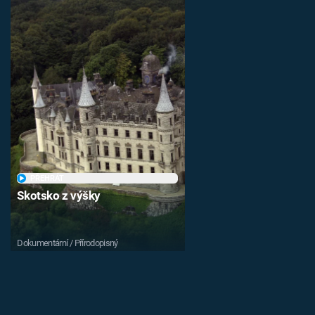
PŘEHRÁT
Skotsko z výšky
Dokumentární / Přírodopisný