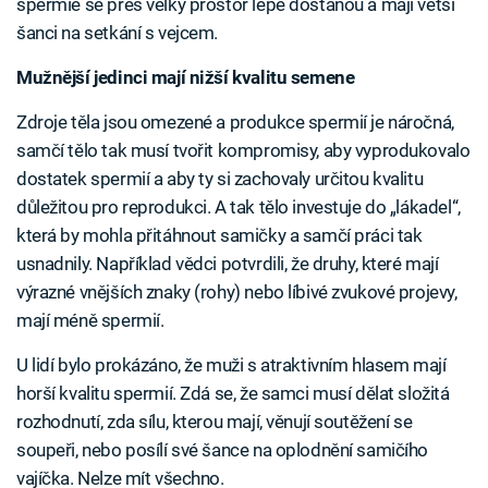
spermie se přes velký prostor lépe dostanou a mají větší
šanci na setkání s vejcem.
Mužnější jedinci mají nižší kvalitu semene
Zdroje těla jsou omezené a produkce spermií je náročná,
samčí tělo tak musí tvořit kompromisy, aby vyprodukovalo
dostatek spermií a aby ty si zachovaly určitou kvalitu
důležitou pro reprodukci. A tak tělo investuje do „lákadel“,
která by mohla přitáhnout samičky a samčí práci tak
usnadnily. Například vědci potvrdili, že druhy, které mají
výrazné vnějších znaky (rohy) nebo líbivé zvukové projevy,
mají méně spermií.
U lidí bylo prokázáno, že muži s atraktivním hlasem mají
horší kvalitu spermií. Zdá se, že samci musí dělat složitá
rozhodnutí, zda sílu, kterou mají, věnují soutěžení se
soupeři, nebo posílí své šance na oplodnění samičího
vajíčka. Nelze mít všechno.