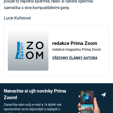
pouze ty největší spermie, nebo si vybere spermie
samečka s více kompatibilními geny.
Lucie Kořistová
redakce Prima Zoom
redakce magazínu Prima Zoom
VŠECHNY ČLÁNKY AUTORA
Nenechte si ujít novinky Prima
Zoom!
Zanechte nám svůj e-mail a 1x týdně vás
upozorníme na to nejnovější a nejlepší z