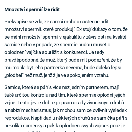
Množství spermií lze řídit
Překvapivě se zdá, že samci mohou částečně řídit
množství spermií, které produkují. Existují důkazy o tom, že
se mění množství spermií v ejakulátu v závislosti na kvalitě
samice nebo v případě, že spermie budou muset o
oplodnění vajíčka soutěžit s konkurencí. Je tedy
pravděpodobné, že muž, který bude mít podezření, že by
mu mohla být jeho partnerka nevěrná, bude daleko lepší
„ploditel“ než muž, jenž žije ve spokojeném vztahu.
Samice, které se páří s více než jedním partnerem, mají
také určitou kontrolu nad tím, které spermie oplodní jejich
vejce. Tento jev je dobře popsán u řady živočišných druhů
a nabízí mechanismus, jak mohou samice ovlivnit výsledek
reprodukce. Například u některých druhů se samička páří s
několika samečky a pak k oplodnění svých vajíček použije