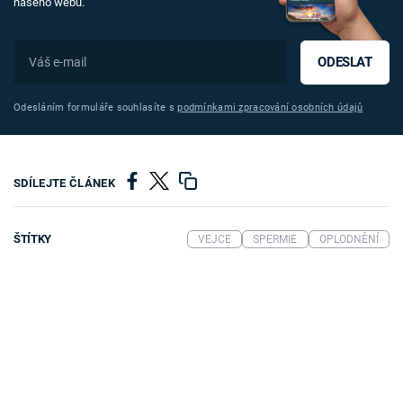
našeho webu.
ODESLAT
Odesláním formuláře souhlasíte s
podmínkami zpracování osobních údajů
SDÍLEJTE ČLÁNEK
ŠTÍTKY
VEJCE
SPERMIE
OPLODNĚNÍ