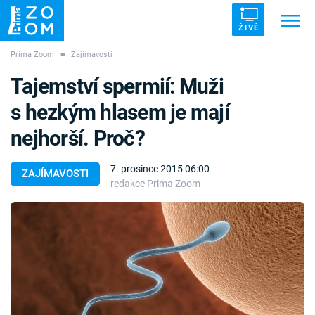
ŽIVĚ
Prima Zoom
■
Zajímavosti
Trendy:
ZRÁDCI
UFO
DRUHÁ SVĚTOVÁ VÁLKA
Tajemství spermií: Muži
ZÁHADY
VETŘELCI DÁVNOVĚKU
s hezkým hlasem je mají
nejhorší. Proč?
7. prosince 2015 06:00
ZAJÍMAVOSTI
redakce Prima Zoom
Témata
Témata
Pořady
TV Program