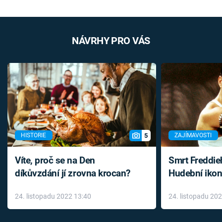
NÁVRHY PRO VÁS
5
HISTORIE
ZAJÍMAVOSTI
Víte, proč se na Den
Smrt Freddie
díkůvzdání jí zrovna krocan?
Hudební ikon
až do konce 
24. listopadu 2022 13:40
24. listopadu 20
léky