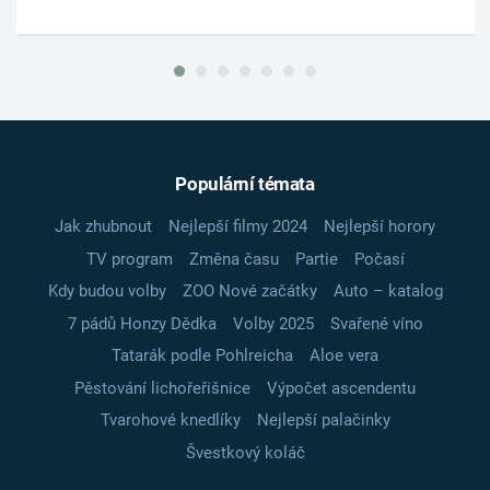
Populární témata
Jak zhubnout
Nejlepší filmy 2024
Nejlepší horory
TV program
Změna času
Partie
Počasí
Kdy budou volby
ZOO Nové začátky
Auto – katalog
7 pádů Honzy Dědka
Volby 2025
Svařené víno
Tatarák podle Pohlreicha
Aloe vera
Pěstování lichořeřišnice
Výpočet ascendentu
Tvarohové knedlíky
Nejlepší palačinky
Švestkový koláč