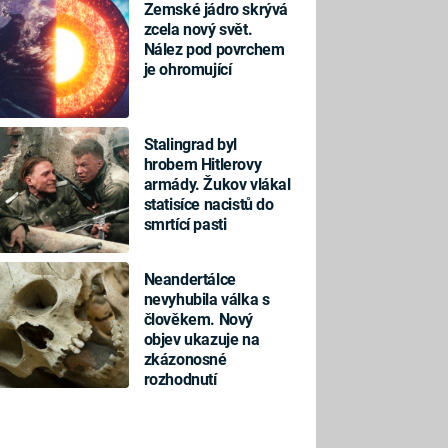
Zemské jádro skrývá
zcela nový svět.
Nález pod povrchem
je ohromující
Stalingrad byl
hrobem Hitlerovy
armády. Žukov vlákal
statisíce nacistů do
smrtící pasti
Neandertálce
nevyhubila válka s
člověkem. Nový
objev ukazuje na
zkázonosné
rozhodnutí