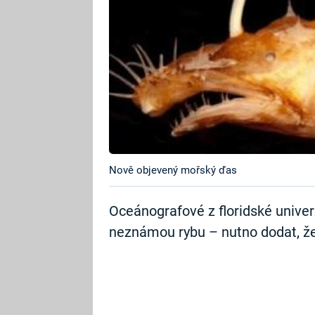
Nově objevený mořský ďas
Oceánografové z floridské univerz
neznámou rybu – nutno dodat, že