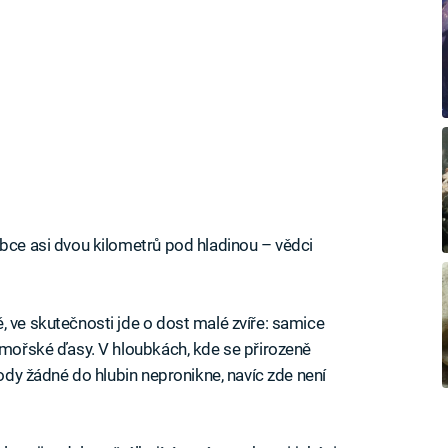
ubce asi dvou kilometrů pod hladinou – vědci
, ve skutečnosti jde o dost malé zvíře: samice
i mořské ďasy. V hloubkách, kde se přirozeně
vody žádné do hlubin nepronikne, navíc zde není