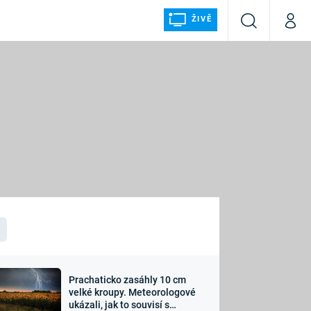
ŽIVĚ
Vyhledávání
Můj p
Prima+
ÁLKA
CNN Prima NEWS
Prima FRESH
Prima LIVING
LMY A
Prima Ženy
Prima LAJK
Prachaticko zasáhly 10 cm
osti
velké kroupy. Meteorologové
Sledujte nás
ukázali, jak to souvisí s