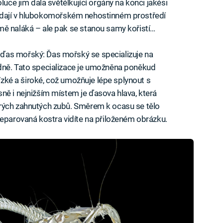
luce jim dala světélkující orgány na konci jakési
é hledají v hlubokomořském nehostinném prostředí
mě naláká – ale pak se stanou samy kořistí…
ďas mořský: Ďas mořský se specializuje na
dně. Tato specializace je umožněna poněkud
nízké a široké, což umožňuje lépe splynout s
ně i nejnižším místem je ďasova hlava, která
rých zahnutých zubů. Směrem k ocasu se tělo
reparovaná kostra vidíte na přiloženém obrázku.