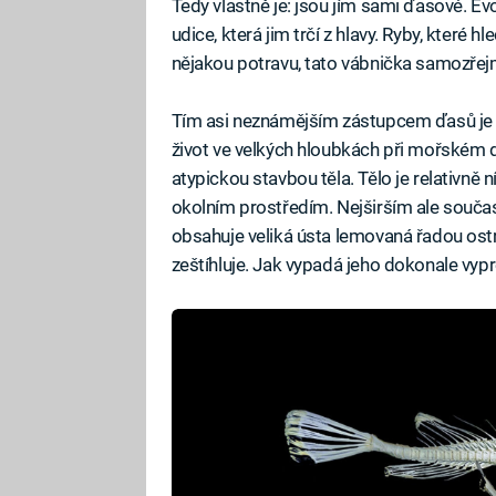
Tedy vlastně je: jsou jím sami ďasové. Evo
udice, která jim trčí z hlavy. Ryby, kter
nějakou potravu, tato vábnička samozřej
Tím asi neznámějším zástupcem ďasů je 
život ve velkých hloubkách při mořském 
atypickou stavbou těla. Tělo je relativně 
okolním prostředím. Nejširším ale součas
obsahuje veliká ústa lemovaná řadou ost
zeštíhluje. Jak vypadá jeho dokonale vyp