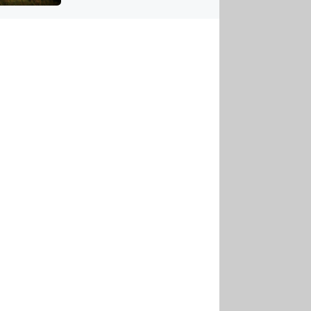
US
tornádem
RSUS
ZE A