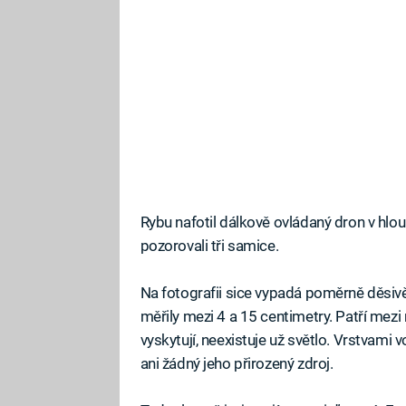
Rybu nafotil dálkově ovládaný dron v hlo
pozorovali tři samice.
Na fotografii sice vypadá poměrně děsivě
měřily mezi 4 a 15 centimetry. Patří mez
vyskytují, neexistuje už světlo. Vrstvami 
ani žádný jeho přirozený zdroj.