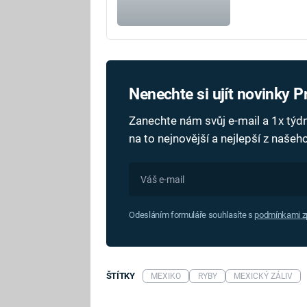
Nenechte si ujít novinky 
Zanechte nám svůj e-mail a 1x tý
na to nejnovější a nejlepší z naše
Odesláním formuláře souhlasíte s
podmínkami zp
ŠTÍTKY
MEXIKO
RYBY
MEXICKÝ ZÁLIV