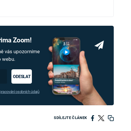
Prima Zoom!
dně vás upozorníme
ho webu.
ODESLAT
racování osobních údajů
SDÍLEJTE ČLÁNEK