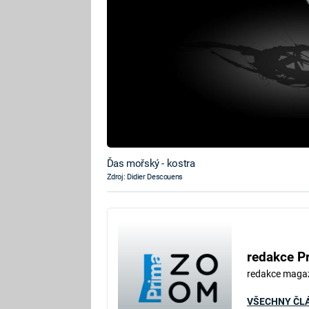
Ďas mořský - kostra
Zdroj: Didier Descouens
redakce P
redakce maga
VŠECHNY ČL