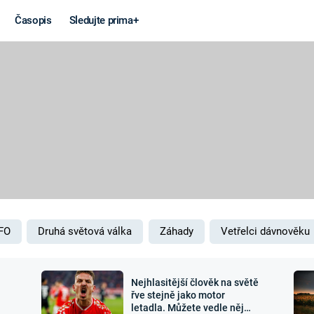
Časopis
Sledujte prima+
Věda a
Války
technika
STUDENÁ V
KORONAVIRUS
VÁLKA VE
VIETNAMU
VESMÍR
VÁLEČNÉ FI
MARS
SERIÁLY
FO
Druhá světová válka
Záhady
Vetřelci dávnověku
Nejhlasitější člověk na světě
Záhady a
Zajímav
řve stejně jako motor
letadla. Můžete vedle něj
konspirace