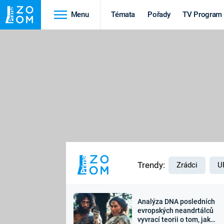
Menu
Témata
Pořady
TV Program
Cestování
Historie
HRADY A ZÁMKY
VIKINGOVÉ
HEDVÁBNÁ STEZKA
EPIDEMIE A
PANDEMIE
PŘÍRODA
STAROVĚKÝ EGYPT
Trendy:
Zrádci
U
Analýza DNA posledních
Druhá
Výročí
evropských neandrtálců
vyvrací teorii o tom, jak
světová válka