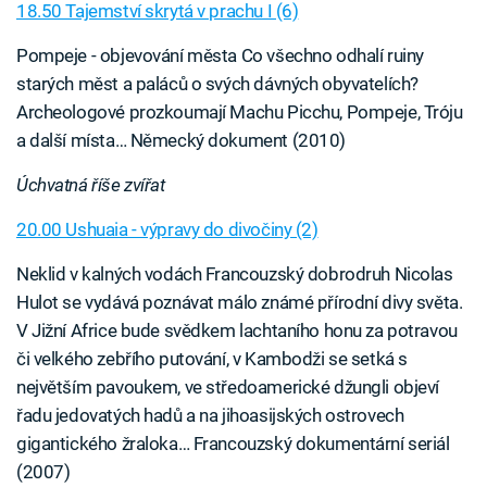
18.50 Tajemství skrytá v prachu I (6)
Pompeje - objevování města Co všechno odhalí ruiny
starých měst a paláců o svých dávných obyvatelích?
Archeologové prozkoumají Machu Picchu, Pompeje, Tróju
a další místa… Německý dokument (2010)
Úchvatná říše zvířat
20.00 Ushuaia - výpravy do divočiny (2)
Neklid v kalných vodách Francouzský dobrodruh Nicolas
Hulot se vydává poznávat málo známé přírodní divy světa.
V Jižní Africe bude svědkem lachtaního honu za potravou
či velkého zebřího putování, v Kambodži se setká s
největším pavoukem, ve středoamerické džungli objeví
řadu jedovatých hadů a na jihoasijských ostrovech
gigantického žraloka… Francouzský dokumentární seriál
(2007)