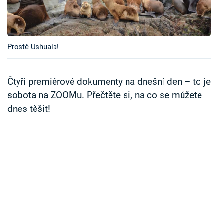
Časopis
Sledujte prima+
Prostě Ushuaia!
Přihlášení
Čtyři premiérové dokumenty na dnešní den – to je
sobota na ZOOMu. Přečtěte si, na co se můžete
Sledujte nás
dnes těšit!