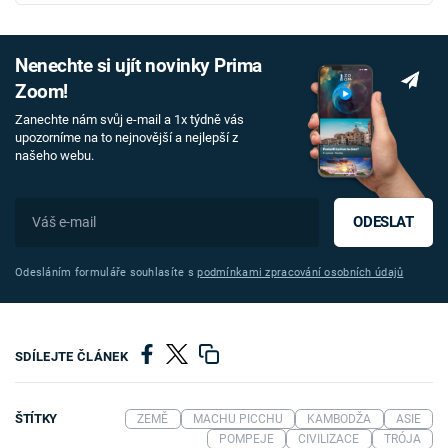
Nenechte si ujít novinky Prima
Zoom!
Zanechte nám svůj e-mail a 1x týdně vás
upozorníme na to nejnovější a nejlepší z
našeho webu.
ODESLAT
Odesláním formuláře souhlasíte s
podmínkami zpracování osobních údajů
SDÍLEJTE ČLÁNEK
ŠTÍTKY
ZEMĚ
MACHU PICCHU
KAMBODŽA
ASIE
POMPEJE
CIVILIZACE
TRÓJA