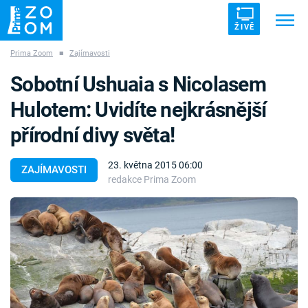
ŽIVĚ
Prima Zoom
■
Zajímavosti
Trendy:
ZRÁDCI
UFO
DRUHÁ SVĚTOVÁ VÁLKA
Sobotní Ushuaia s Nicolasem
ZÁHADY
VETŘELCI DÁVNOVĚKU
Hulotem: Uvidíte nejkrásnější
přírodní divy světa!
23. května 2015 06:00
ZAJÍMAVOSTI
redakce Prima Zoom
Témata
Témata
Pořady
TV Program