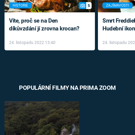
5
HISTORIE
ZAJÍMAVOSTI
Víte, proč se na Den
Smrt Freddie
díkůvzdání jí zrovna krocan?
Hudební ikon
až do konce 
24. listopadu 2022 13:40
24. listopadu 20
léky
POPULÁRNÍ FILMY NA PRIMA ZOOM