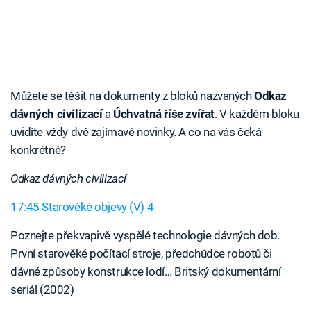
Můžete se těšit na dokumenty z bloků nazvaných
Odkaz
dávných civilizací
a
Úchvatná říše zvířat
. V každém bloku
uvidíte vždy dvě zajímavé novinky. A co na vás čeká
konkrétně?
Odkaz dávných civilizací
17:45 Starověké objevy (V) 4
Poznejte překvapivě vyspělé technologie dávných dob.
První starověké počítací stroje, předchůdce robotů či
dávné způsoby konstrukce lodí… Britský dokumentární
seriál (2002)