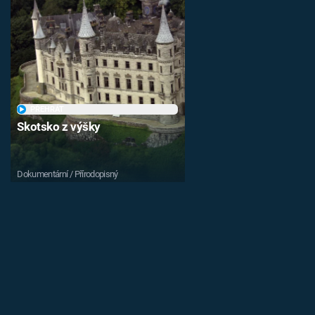
PŘEHRÁT
Skotsko z výšky
Dokumentární / Přírodopisný