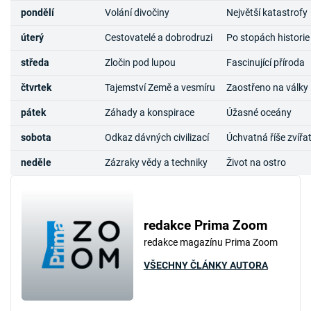
pondělí
Volání divočiny
Největší katastrofy
úterý
Cestovatelé a dobrodruzi
Po stopách historie
středa
Zločin pod lupou
Fascinující příroda
čtvrtek
Tajemství Země a vesmíru
Zaostřeno na války
pátek
Záhady a konspirace
Úžasné oceány
sobota
Odkaz dávných civilizací
Úchvatná říše zvířa
neděle
Zázraky vědy a techniky
Život na ostro
redakce Prima Zoom
redakce magazínu Prima Zoom
VŠECHNY ČLÁNKY AUTORA