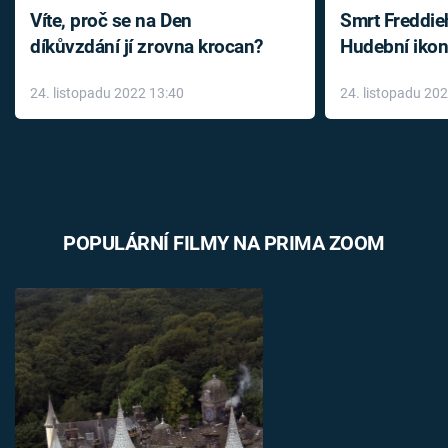
Víte, proč se na Den
Smrt Freddie
díkůvzdání jí zrovna krocan?
Hudební ikon
až do konce 
24. listopadu 2022 13:40
24. listopadu 20
léky
POPULÁRNÍ FILMY NA PRIMA ZOOM