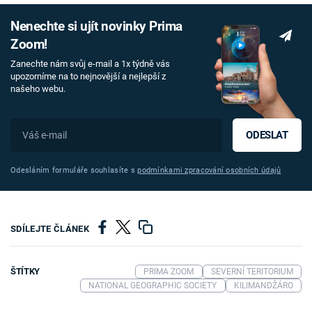
Nenechte si ujít novinky Prima
Zoom!
Zanechte nám svůj e-mail a 1x týdně vás
upozorníme na to nejnovější a nejlepší z
našeho webu.
ODESLAT
Odesláním formuláře souhlasíte s
podmínkami zpracování osobních údajů
SDÍLEJTE ČLÁNEK
ŠTÍTKY
PRIMA ZOOM
SEVERNÍ TERITORIUM
NATIONAL GEOGRAPHIC SOCIETY
KILIMANDŽÁRO