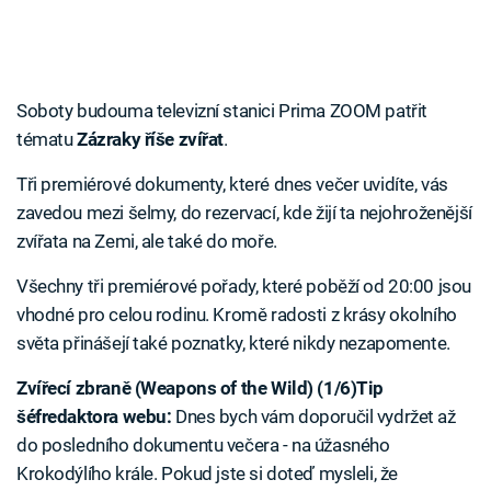
Soboty budouma televizní stanici Prima ZOOM patřit
tématu
Zázraky říše zvířat
.
Tři premiérové dokumenty, které dnes večer uvidíte, vás
zavedou mezi šelmy, do rezervací, kde žijí ta nejohroženější
zvířata na Zemi, ale také do moře.
Všechny tři premiérové pořady, které poběží od 20:00 jsou
vhodné pro celou rodinu. Kromě radosti z krásy okolního
světa přinášejí také poznatky, které nikdy nezapomente.
Zvířecí zbraně (Weapons of the Wild) (1/6)
Tip
šéfredaktora webu:
Dnes bych vám doporučil vydržet až
do posledního dokumentu večera - na úžasného
Krokodýlího krále. Pokud jste si doteď mysleli, že