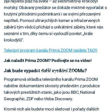
žije největší plaz na světě – až šestimetrový krokodýl
mořský. Obávaný predátor se dokáže mistrně vypořádat s
krutými přírodními podmínkami i se svými přirozenými
nepříteli. Pomocí ultrarychlých kamer a infračervených
záběrů tým vědců přichází s unikátními záběry, které nás
seznámí s tím, díky čemu si vysloužil pověst „krále
krokodýlů“.
Televizní program kanálu Prima ZOOM najdete TADY.
Jak naladit Prima ZOOM? Podívejte se na video!
Jak bude vypadat další vysílání ZOOMu?
Failed to fetch
Programová skladba televizního kanálu Prima ZOOM
nabídne dokumentární skvosty především z produkce
takových prestižních stanic, jako jsou BBC, National
Geographic, ZDF nebo třeba Discovery.
Kromě nich ale budete moci sledovat i pořady dalších