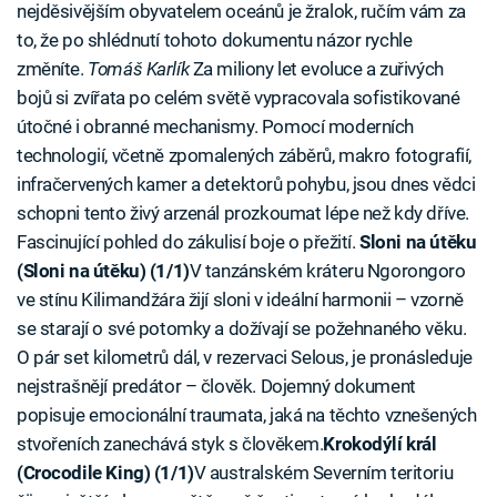
nejděsivějším obyvatelem oceánů je žralok, ručím vám za
to, že po shlédnutí tohoto dokumentu názor rychle
změníte.
Tomáš Karlík
Za miliony let evoluce a zuřivých
bojů si zvířata po celém světě vypracovala sofistikované
útočné i obranné mechanismy. Pomocí moderních
technologií, včetně zpomalených záběrů, makro fotografií,
infračervených kamer a detektorů pohybu, jsou dnes vědci
schopni tento živý arzenál prozkoumat lépe než kdy dříve.
Fascinující pohled do zákulisí boje o přežití.
Sloni na útěku
(Sloni na útěku) (1/1)
V tanzánském kráteru Ngorongoro
ve stínu Kilimandžára žijí sloni v ideální harmonii – vzorně
se starají o své potomky a dožívají se požehnaného věku.
O pár set kilometrů dál, v rezervaci Selous, je pronásleduje
nejstrašnějí predátor – člověk. Dojemný dokument
popisuje emocionální traumata, jaká na těchto vznešených
stvořeních zanechává styk s člověkem.
Krokodýlí král
(Crocodile King) (1/1)
V australském Severním teritoriu