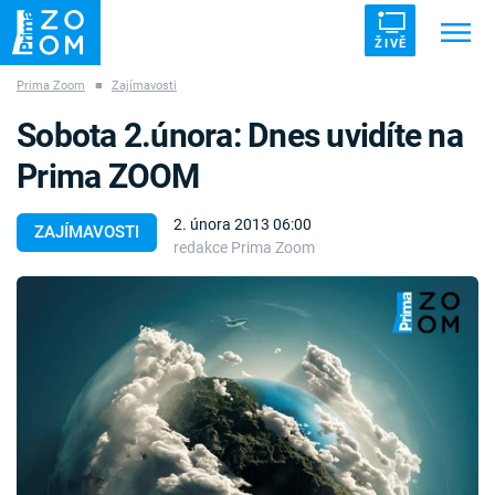
ŽIVĚ
Prima Zoom
■
Zajímavosti
Trendy:
ZRÁDCI
UFO
DRUHÁ SVĚTOVÁ VÁLKA
Sobota 2.února: Dnes uvidíte na
ZÁHADY
VETŘELCI DÁVNOVĚKU
Prima ZOOM
2. února 2013 06:00
ZAJÍMAVOSTI
redakce Prima Zoom
Témata
Témata
Pořady
TV Program