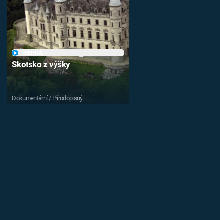
PŘEHRÁT
Skotsko z výšky
Dokumentární / Přírodopisný