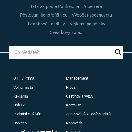
Tatarák podle Pohlreicha
Aloe vera
Pěstování lichořeřišnice
Výpočet ascendentu
Tvarohové knedlíky
Nejlepší palačinky
Švestkový koláč
O FTV Prima
Management
Volná místa
Press
Reklama
Castingy a výzvy
HbbTV
Kontakty
Podmínky užívání
Zpracování osobních údajů
Cookies
Nápověda
Vlastník FTV Prima spol. s
Redakce