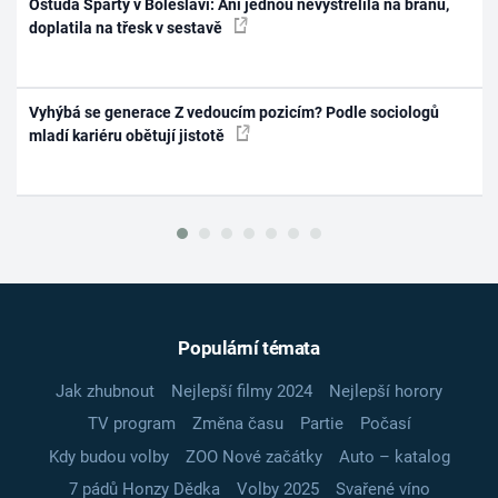
Ostuda Sparty v Boleslavi: Ani jednou nevystřelila na bránu,
doplatila na třesk v sestavě
Vyhýbá se generace Z vedoucím pozicím? Podle sociologů
mladí kariéru obětují jistotě
Populární témata
Jak zhubnout
Nejlepší filmy 2024
Nejlepší horory
TV program
Změna času
Partie
Počasí
Kdy budou volby
ZOO Nové začátky
Auto – katalog
7 pádů Honzy Dědka
Volby 2025
Svařené víno