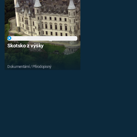
PŘEHRÁT
Skotsko z výšky
Dokumentární / Přírodopisný