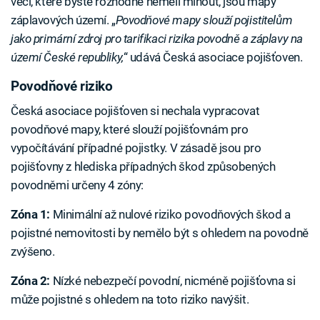
věcí, které byste rozhodně neměli minout, jsou mapy
záplavových území. „
Povodňové mapy slouží pojistitelům
jako primární zdroj pro tarifikaci rizika povodně a záplavy na
území České republiky,
“ udává Česká asociace pojišťoven.
Povodňové riziko
Česká asociace pojišťoven si nechala vypracovat
povodňové mapy, které slouží pojišťovnám pro
vypočítávání případné pojistky. V zásadě jsou pro
pojišťovny z hlediska případných škod způsobených
povodněmi určeny 4 zóny:
Zóna 1:
Minimální až nulové riziko povodňových škod a
pojistné nemovitosti by nemělo být s ohledem na povodně
zvýšeno.
Zóna 2:
Nízké nebezpečí povodní, nicméně pojišťovna si
může pojistné s ohledem na toto riziko navýšit.