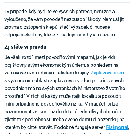
I v případě, kdy bydlíte ve vyšších patrech, není zcela
vyloučeno, že vám povodeň nezpůsobí škody. Nemusí jít
zrovna o zatopení sklepů, stačí výpadek či nucené
odpojení elektřiny, které zlikviduje zásoby v mrazáku.
Zjistěte si pravdu
Je však rozdíl mezi povodňovými mapami, jak je vidí
pojišťovny svým ekonomickým úhlem, a pohledem na
záplavové území daným reliéfem krajiny.
Záplavová území
s vyznačením oblastí zaplavených vodou při přirozených
povodních má na svých stránkách Ministerstvo životního
prostředí. V nich si každý může najít lokalitu a posoudit
míru případného povodňového rizika. V mapách si lze
nazoomovat velikost až do detailů jednotlivých domů a
zjistit tak podrobnosti třeba svého domu či pozemku, na
kterém by chtěl stavět. Podobně funguje server
R
iskportal
,