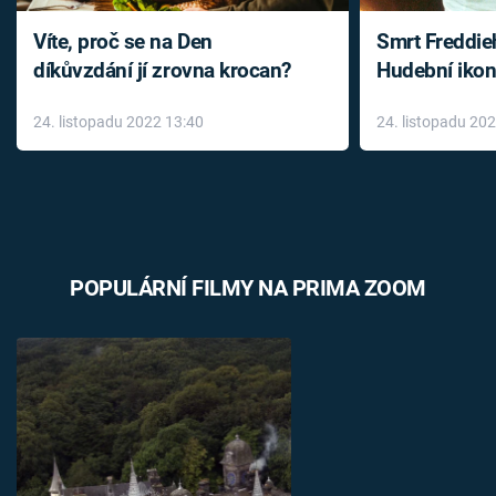
Víte, proč se na Den
Smrt Freddie
díkůvzdání jí zrovna krocan?
Hudební ikon
až do konce 
24. listopadu 2022 13:40
24. listopadu 20
léky
POPULÁRNÍ FILMY NA PRIMA ZOOM