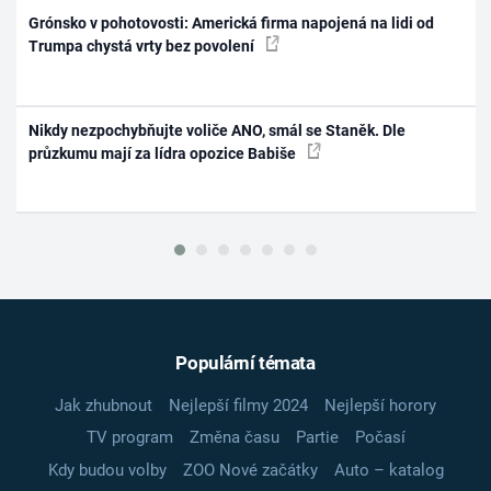
Grónsko v pohotovosti: Americká firma napojená na lidi od
Trumpa chystá vrty bez povolení
Nikdy nezpochybňujte voliče ANO, smál se Staněk. Dle
průzkumu mají za lídra opozice Babiše
Populární témata
Jak zhubnout
Nejlepší filmy 2024
Nejlepší horory
TV program
Změna času
Partie
Počasí
Kdy budou volby
ZOO Nové začátky
Auto – katalog