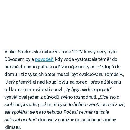
V ulici Střekovské nábřeží v roce 2002 klesly ceny bytů.
Důvodem byla
povodeň
, kdy voda vystoupala téměř do
úrovně druhého patra a odřízla nájemníky od přístupů do
domu. I ti z vyšších pater museli být evakuovaní. Tomáš P.,
který přemýšlel nad koupí bytu, nakonec i přes nižší cenu
od koupě nemovitosti couvl. „
Ty byty nikdo nepojistí,
“
vysvětloval jeden z důvodů svého rozhodnutí. „
Sice šlo o
stoletou povodeň, takže už bych to během života neměl zažít,
ale spoléhat se na to nebudu. Počasí se mění a tohle
riskovat nechci,
“ dodává v narážce na současné změny
klimatu.