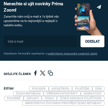
Nenechte si ujít novinky Prima
Zoom!
Zanechte nám svůj e-mail a 1x týdně vás
upozorníme na to nejnovější a nejlepší z
našeho webu.
ODESLAT
Odesláním formuláře souhlasíte s
podmínkami zpracování osobních údajů
SDÍLEJTE ČLÁNEK
ŠTÍTKY
POVODEŇ
KATASTROFA
POJIŠTĚNÍ
DŮM
ČESKÁ REPUBLIKA
PŘÍRODNÍ KATASTROFY
NEMOVITOST
POVODNĚ
ZÁPLAVY
ČESKO
ČESKÁ ASOCIACE POJIŠŤOVEN
MINISTERSTVO ŽIVOTNÍHO PROSTŘEDÍ ČESKÉ REPUBLIKY