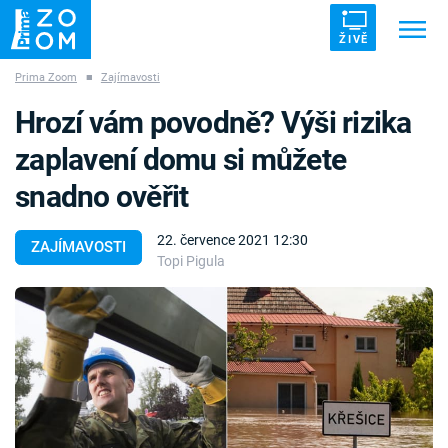
ŽIVĚ
Prima Zoom
■
Zajímavosti
Trendy:
ZRÁDCI
UFO
DRUHÁ SVĚTOVÁ VÁLKA
Hrozí vám povodně? Výši rizika
ZÁHADY
VETŘELCI DÁVNOVĚKU
zaplavení domu si můžete
snadno ověřit
22. července 2021 12:30
ZAJÍMAVOSTI
Topi Pigula
Témata
Témata
Pořady
TV Program