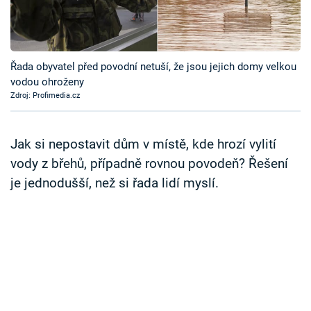
Časopis
Sledujte prima+
Řada obyvatel před povodní netuší, že jsou jejich domy velkou
vodou ohroženy
Přihlášení
Zdroj: Profimedia.cz
Sledujte nás
Jak si nepostavit dům v místě, kde hrozí vylití
vody z břehů, případně rovnou povodeň? Řešení
je jednodušší, než si řada lidí myslí.