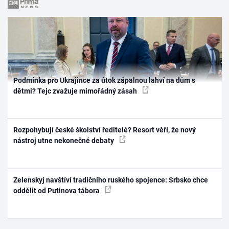
Podmínka pro Ukrajince za útok zápalnou lahví na dům s
dětmi? Tejc zvažuje mimořádný zásah
Rozpohybují české školství ředitelé? Resort věří, že nový
nástroj utne nekonečné debaty
Zelenskyj navštíví tradičního ruského spojence: Srbsko chce
oddělit od Putinova tábora