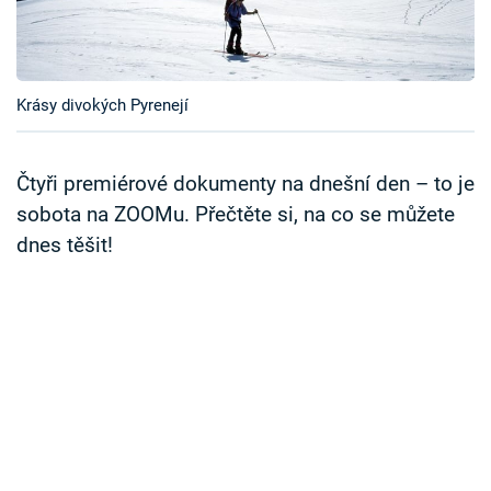
Časopis
Sledujte prima+
Krásy divokých Pyrenejí
Přihlášení
Čtyři premiérové dokumenty na dnešní den – to je
sobota na ZOOMu. Přečtěte si, na co se můžete
Sledujte nás
dnes těšit!