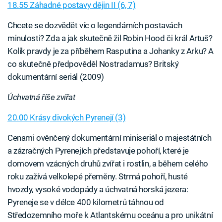
18.55 Záhadné postavy dějin II (6, 7)
Chcete se dozvědět víc o legendárních postavách
minulosti? Zda a jak skutečně žil Robin Hood či král Artuš?
Kolik pravdy je za příběhem Rasputina a Johanky z Arku? A
co skutečně předpověděl Nostradamus? Britský
dokumentární seriál (2009)
Úchvatná říše zvířat
20.00 Krásy divokých Pyrenejí (3)
Cenami ověnčený dokumentární miniseriál o majestátních
a zázračných Pyrenejích představuje pohoří, které je
domovem vzácných druhů zvířat i rostlin, a během celého
roku zažívá velkolepé přeměny. Strmá pohoří, husté
hvozdy, vysoké vodopády a úchvatná horská jezera:
Pyreneje se v délce 400 kilometrů táhnou od
Středozemního moře k Atlantskému oceánu a pro unikátní