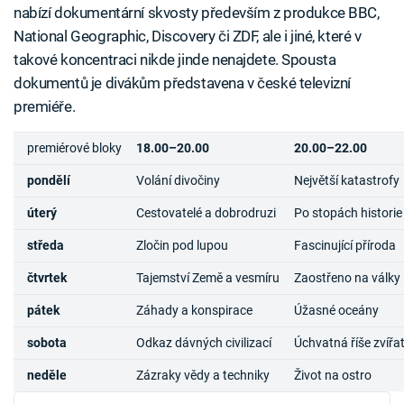
nabízí dokumentární skvosty především z produkce BBC,
National Geographic, Discovery či ZDF, ale i jiné, které v
takové koncentraci nikde jinde nenajdete. Spousta
dokumentů je divákům představena v české televizní
premiéře.
premiérové bloky
18.00–20.00
20.00–22.00
pondělí
Volání divočiny
Největší katastrofy
úterý
Cestovatelé a dobrodruzi
Po stopách historie
středa
Zločin pod lupou
Fascinující příroda
čtvrtek
Tajemství Země a vesmíru
Zaostřeno na války
pátek
Záhady a konspirace
Úžasné oceány
sobota
Odkaz dávných civilizací
Úchvatná říše zvířa
neděle
Zázraky vědy a techniky
Život na ostro