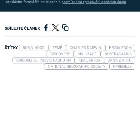
Odesláním formuláře souhlasíte s
podmínkami zpracování osobních údajů
SDÍLEJTE ČLÁNEK
ŠTÍTKY
ROBIN HOOD
ZEMĚ
CHARLES DARWIN
PRIMA ZOOM
DISCOVERY
CIVILIZACE
NOSTRADAMUS
GRIGORIJ JEFIMOVIČ RASPUTIN
KRÁL ARTUŠ
JANA Z ARKU
NATIONAL GEOGRAPHIC SOCIETY
PYRENEJE