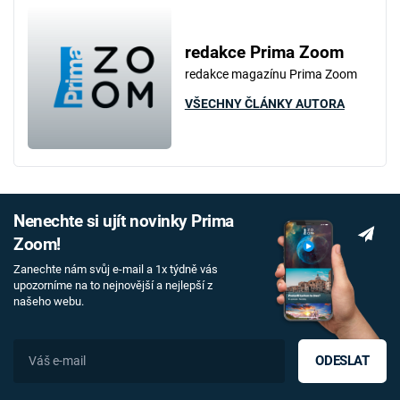
redakce Prima Zoom
redakce magazínu Prima Zoom
VŠECHNY ČLÁNKY AUTORA
Nenechte si ujít novinky Prima
Zoom!
Zanechte nám svůj e-mail a 1x týdně vás
upozorníme na to nejnovější a nejlepší z
našeho webu.
ODESLAT