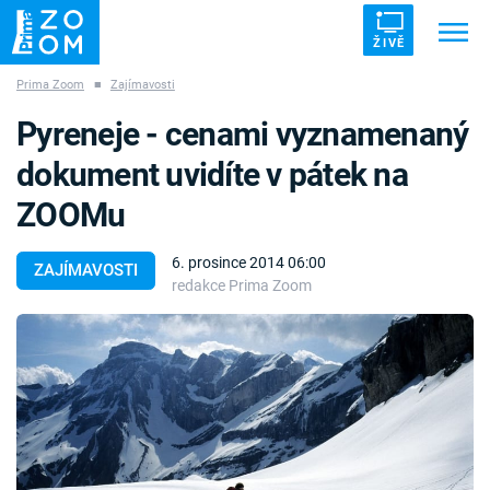
ŽIVĚ
Prima Zoom
■
Zajímavosti
Trendy:
ZRÁDCI
UFO
DRUHÁ SVĚTOVÁ VÁLKA
Pyreneje - cenami vyznamenaný
ZÁHADY
VETŘELCI DÁVNOVĚKU
dokument uvidíte v pátek na
ZOOMu
6. prosince 2014 06:00
ZAJÍMAVOSTI
redakce Prima Zoom
Témata
Témata
Pořady
TV Program