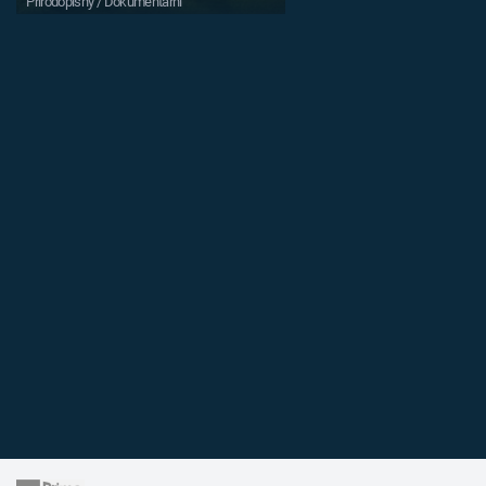
Přírodopisný / Dokumentární