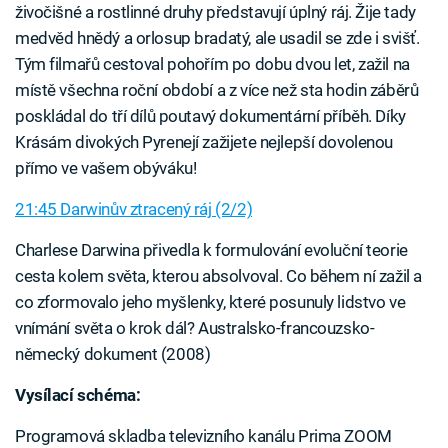
živočišné a rostlinné druhy představují úplný ráj. Žije tady
medvěd hnědý a orlosup bradatý, ale usadil se zde i svišť.
Tým filmařů cestoval pohořím po dobu dvou let, zažil na
místě všechna roční období a z více než sta hodin záběrů
poskládal do tří dílů poutavý dokumentární příběh. Díky
Krásám divokých Pyrenejí zažijete nejlepší dovolenou
přímo ve vašem obýváku!
21:45 Darwinův ztracený ráj (2/2)
Charlese Darwina přivedla k formulování evoluční teorie
cesta kolem světa, kterou absolvoval. Co během ní zažil a
co zformovalo jeho myšlenky, které posunuly lidstvo ve
vnímání světa o krok dál? Australsko-francouzsko-
německý dokument (2008)
Vysílací schéma:
Programová skladba televizního kanálu Prima ZOOM