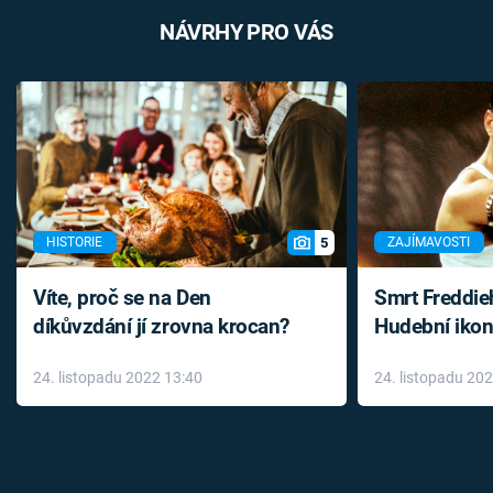
NÁVRHY PRO VÁS
5
HISTORIE
ZAJÍMAVOSTI
Víte, proč se na Den
Smrt Freddie
díkůvzdání jí zrovna krocan?
Hudební ikon
až do konce 
24. listopadu 2022 13:40
24. listopadu 20
léky