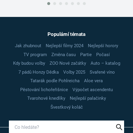
Populární témata
Jak zhubnout
Nejlepší filmy 2024
Nejlepší horory
TV program
Změna času
Partie
Počasí
Kdy budou volby
ZOO Nové začátky
Auto – katalog
7 pádů Honzy Dědka
Volby 2025
Svařené víno
Tatarák podle Pohlreicha
Aloe vera
Pěstování lichořeřišnice
Výpočet ascendentu
Tvarohové knedlíky
Nejlepší palačinky
Švestkový koláč