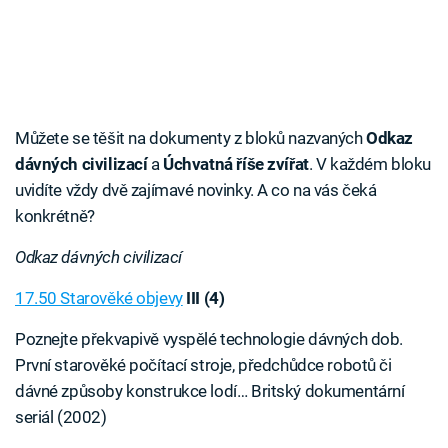
Můžete se těšit na dokumenty z bloků nazvaných
Odkaz
dávných civilizací
a
Úchvatná říše zvířat
. V každém bloku
uvidíte vždy dvě zajímavé novinky. A co na vás čeká
konkrétně?
Odkaz dávných civilizací
17.50 Starověké objevy
III (4)
Poznejte překvapivě vyspělé technologie dávných dob.
První starověké počítací stroje, předchůdce robotů či
dávné způsoby konstrukce lodí… Britský dokumentární
seriál (2002)