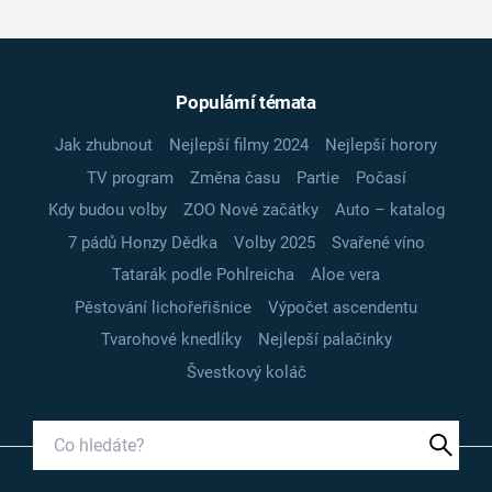
Populární témata
Jak zhubnout
Nejlepší filmy 2024
Nejlepší horory
TV program
Změna času
Partie
Počasí
Kdy budou volby
ZOO Nové začátky
Auto – katalog
7 pádů Honzy Dědka
Volby 2025
Svařené víno
Tatarák podle Pohlreicha
Aloe vera
Pěstování lichořeřišnice
Výpočet ascendentu
Tvarohové knedlíky
Nejlepší palačinky
Švestkový koláč