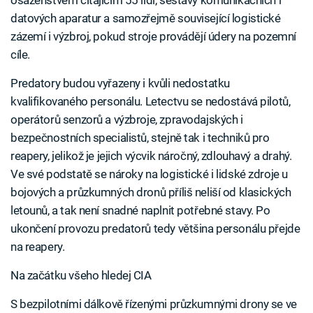
osazenstvem čítajícím 55 lidí, sestavy komunikačních i
datových aparatur a samozřejmě související logistické
zázemí i výzbroj, pokud stroje provádějí údery na pozemní
cíle.
Predatory budou vyřazeny i kvůli nedostatku
kvalifikovaného personálu. Letectvu se nedostává pilotů,
operátorů senzorů a výzbroje, zpravodajských i
bezpečnostních specialistů, stejně tak i techniků pro
reapery, jelikož je jejich výcvik náročný, zdlouhavý a drahý.
Ve své podstatě se nároky na logistické i lidské zdroje u
bojových a průzkumných dronů příliš neliší od klasických
letounů, a tak není snadné naplnit potřebné stavy. Po
ukončení provozu predatorů tedy většina personálu přejde
na reapery.
Na začátku všeho hledej CIA
S bezpilotními dálkově řízenými průzkumnými drony se ve