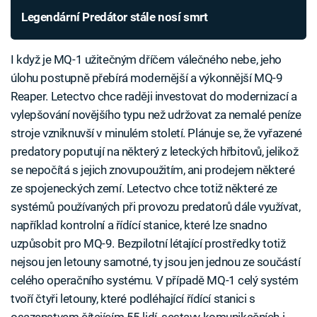
Legendární Predátor stále nosí smrt
I když je MQ-1 užitečným dříčem válečného nebe, jeho
úlohu postupně přebírá modernější a výkonnější MQ-9
Reaper. Letectvo chce raději investovat do modernizací a
vylepšování novějšího typu než udržovat za nemalé peníze
stroje vzniknuvší v minulém století. Plánuje se, že vyřazené
predatory poputují na některý z leteckých hřbitovů, jelikož
se nepočítá s jejich znovupoužitím, ani prodejem některé
ze spojeneckých zemí. Letectvo chce totiž některé ze
systémů používaných při provozu predatorů dále využívat,
například kontrolní a řídící stanice, které lze snadno
uzpůsobit pro MQ-9. Bezpilotní létající prostředky totiž
nejsou jen letouny samotné, ty jsou jen jednou ze součástí
celého operačního systému. V případě MQ-1 celý systém
tvoří čtyři letouny, které podléhající řídící stanici s