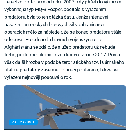
Letectvo proto také od roku 2007, kdy přišel do výzbroje
výkonnější typ MQ-9 Reaper, počítalo s vyřazením
predatoru, byla to jen otázka času. Jenže intenzivní
nasazení amerických leteckých sil v zahraničních
operacích mělo za následek, že se konec predatoru stále
odsouval. Po odchodu hlavních vojenských sil z
Afghánistánu se zdálo, že služeb predatoru už nebude
třeba, proto měl skončit svou kariéru v roce 2017. Přišla
však další hrozba v podobě teroristického tzv. Islámského
státu a predatory zase mají o práci postaráno, takže se
vyřazení nejnověji posouvá o rok.
ZAJÍMAVOSTI