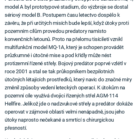
model A byl prototypové stadium, do výzbroje se dostal
sériový model B. Postupem času letectvo dospělo k
závěru, že při určitých misích bude lepší, když útoky proti
pozemním cílům provedou predatory namísto
konvenčních letounů. Proto na přelomu tisíciletí vznikl
multifunkční model MQ-1A, který je schopen provádět
průzkumné i útočné mise a pod křídly může nést
protizemní řízené střely. Bojový predátor poprvé vzlétl v
roce 2001 a stal se tak průkopníkem bezpilotních
útočných létajících prostředků, který navíc do značné míry
změnil způsoby vedení leteckých operací. K útokům na
pozemní cíle využívá dvojici řízených střel AGM-114
Hellfire. Jelikož jde o nadzvukové střely a predátor dokáže
operovat v zájmové oblasti velmi nenápadně, jsou jeho
útoky naprosto nečekané a smrtící s chirurgickou
přesností.