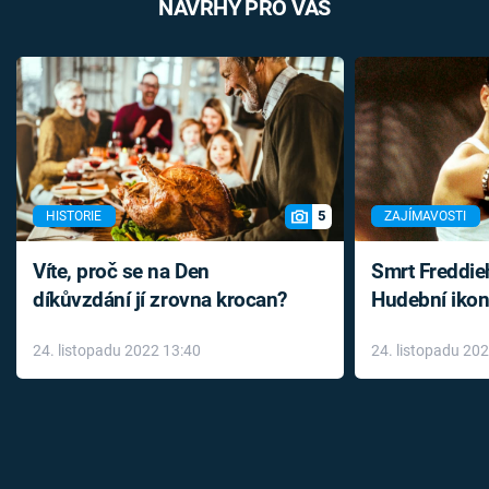
NÁVRHY PRO VÁS
5
HISTORIE
ZAJÍMAVOSTI
Víte, proč se na Den
Smrt Freddie
díkůvzdání jí zrovna krocan?
Hudební ikon
až do konce 
24. listopadu 2022 13:40
24. listopadu 20
léky