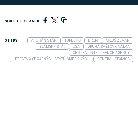
SDÍLEJTE ČLÁNEK
ŠTÍTKY
AFGHÁNISTÁN
TURECKO
DRON
MILOŠ ZEMAN
ISLÁMSKÝ STÁT
USA
DRUHÁ SVĚTOVÁ VÁLKA
CENTRAL INTELLIGENCE AGENCY
LETECTVO SPOJENÝCH STÁTŮ AMERICKÝCH
GENERAL ATOMICS