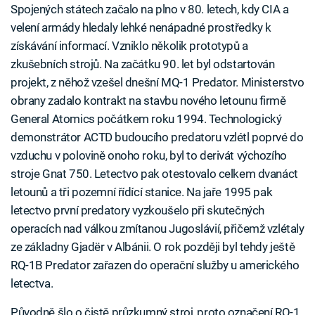
Spojených státech začalo na plno v 80. letech, kdy CIA a
velení armády hledaly lehké nenápadné prostředky k
získávání informací. Vzniklo několik prototypů a
zkušebních strojů. Na začátku 90. let byl odstartován
projekt, z něhož vzešel dnešní MQ-1 Predator. Ministerstvo
obrany zadalo kontrakt na stavbu nového letounu firmě
General Atomics počátkem roku 1994. Technologický
demonstrátor ACTD budoucího predatoru vzlétl poprvé do
vzduchu v polovině onoho roku, byl to derivát výchozího
stroje Gnat 750. Letectvo pak otestovalo celkem dvanáct
letounů a tři pozemní řídící stanice. Na jaře 1995 pak
letectvo první predatory vyzkoušelo při skutečných
operacích nad válkou zmítanou Jugoslávií, přičemž vzlétaly
ze základny Gjadër v Albánii. O rok později byl tehdy ještě
RQ-1B Predator zařazen do operační služby u amerického
letectva.
Původně šlo o čistě průzkumný stroj, proto označení RQ-1,