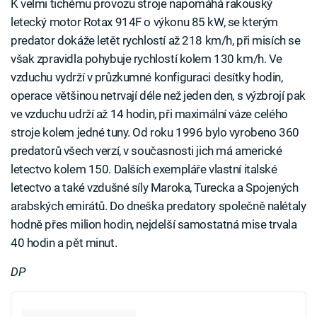
K velmi tichému provozu stroje napomáhá rakouský
letecký motor Rotax 914F o výkonu 85 kW, se kterým
predator dokáže letět rychlostí až 218 km/h, při misích se
však zpravidla pohybuje rychlostí kolem 130 km/h. Ve
vzduchu vydrží v průzkumné konfiguraci desítky hodin,
operace většinou netrvají déle než jeden den, s výzbrojí pak
ve vzduchu udrží až 14 hodin, při maximální váze celého
stroje kolem jedné tuny. Od roku 1996 bylo vyrobeno 360
predatorů všech verzí, v současnosti jich má americké
letectvo kolem 150. Dalších exempláře vlastní italské
letectvo a také vzdušné síly Maroka, Turecka a Spojených
arabských emirátů. Do dneška predatory společně nalétaly
hodně přes milion hodin, nejdelší samostatná mise trvala
40 hodin a pět minut.
DP