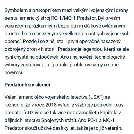
Symbolem a průkopníkem mezi velkými vojenskými drony
se stal americký stroj RQ-1/MQ-1 Predator. Byl prvním
vojenským průzkumným bezpilotním dálkově ovládaným
prostředkem nasazeným ve velkém do ostrých vojenských
operací. Později se z něj stal i první operačně nasazený
ozbrojený dron v historii. Predator je legendou, která se ale
nyní chystá na odpočinek. Ano i nejnovější technologické
výtvory zastarávají… a globální problémy samy o sobě
nevyřeší.
Predator brzy skončí
Velení amerického vojenského letectva (USAF) se
rozhodlo, že v roce 2018 vyřadí z výzbroje poslední kusy
predatorů. Uzavře se tak více než dvacetiletá kapitola v
dějinách letectva Spojených států. Ano RQ-1 a MQ-1
Predator slouží už dvě desítky let, takže je to již veterán.