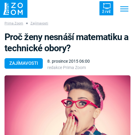
ŽIVĚ
Prima Zoom
■
Zajímavosti
Trendy:
ZRÁDCI
UFO
DRUHÁ SVĚTOVÁ VÁLKA
Proč ženy nesnáší matematiku a
ZÁHADY
VETŘELCI DÁVNOVĚKU
technické obory?
8. prosince 2015 06:00
ZAJÍMAVOSTI
redakce Prima Zoom
Témata
Témata
Pořady
TV Program