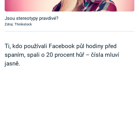
Časopis
Jsou stereotypy pravdivé?
Sledujte prima+
Zdroj: Thinkstock
Přihlášení
Ti, kdo používali Facebook půl hodiny před
spaním, spali o 20 procent hůř – čísla mluví
jasně.
Sledujte nás