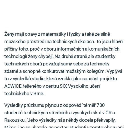
Ženy mají obavy z matematiky i fyziky a také ze silně
mužského prostředí na technických školách. To jsou hlavní
příčiny toho, proč v oboru informačních a komunikačních
technologií ženy chybějí. Na druhé straně ale studentky
technických oborů považují samy sebe za technicky
zdatné a schopné konkurovat mužským kolegům. Vyplývá
to z výsledků studie, která vznikla jako součást projektu
ADWICE řešeného v centru SIX Vysokého učení
technického v Brně.
Výsledky průzkumu plynou z odpovědí téměř 700
studentů technických středních a vysokých škol v ČR a
Rakousku. "Jeho výsledky nás někdy docela překvapily.
Mimo jiné se ukázalo, že někteří studenti v tomto oboru ani