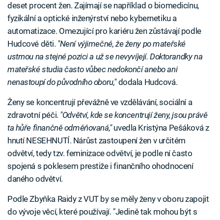
deset procent žen. Zajímají se například o biomedicínu,
fyzikální a optické inženýrství nebo kybernetiku a
automatizace. Omezující pro kariéru žen zůstávají podle
Hudcové děti.
"Není výjimečné, že ženy po mateřské
ustrnou na stejné pozici a už se nevyvíjejí. Doktorandky na
mateřské studia často vůbec nedokončí anebo ani
nenastoupí do původního oboru,"
dodala Hudcová.
Ženy se koncentrují převážně ve vzdělávání, sociální a
zdravotní péči.
"Odvětví, kde se koncentrují ženy, jsou právě
ta hůře finančně odměňovaná,"
uvedla Kristýna Pešáková z
hnutí NESEHNUTÍ. Nárůst zastoupení žen v určitém
odvětví, tedy tzv. feminizace odvětví, je podle ní často
spojená s poklesem prestiže i finančního ohodnocení
daného odvětví.
Podle Zbyňka Raidy z VUT by se měly ženy v oboru zapojit
do vývoje věcí, které používají. "Jedině tak mohou být s