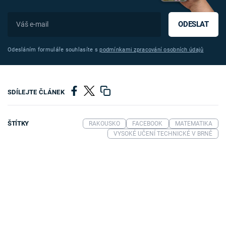
ODESLAT
Odesláním formuláře souhlasíte s
podmínkami zpracování osobních údajů
SDÍLEJTE ČLÁNEK
ŠTÍTKY
RAKOUSKO
FACEBOOK
MATEMATIKA
VYSOKÉ UČENÍ TECHNICKÉ V BRNĚ