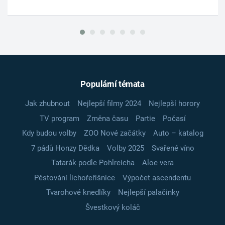
Populární témata
Jak zhubnout
Nejlepší filmy 2024
Nejlepší horory
TV program
Změna času
Partie
Počasí
Kdy budou volby
ZOO Nové začátky
Auto – katalog
7 pádů Honzy Dědka
Volby 2025
Svařené víno
Tatarák podle Pohlreicha
Aloe vera
Pěstování lichořeřišnice
Výpočet ascendentu
Tvarohové knedlíky
Nejlepší palačinky
Švestkový koláč