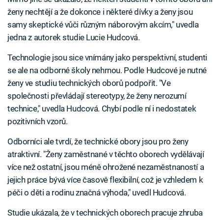
ženy nechtějí a že dokonce i některé dívky a ženy jsou
samy skeptické vůči různým náborovým akcím," uvedla
jedna z autorek studie Lucie Hudcová.
Technologie jsou sice vnímány jako perspektivní, studenti
se ale na odborné školy nehrnou. Podle Hudcové je nutné
ženy ve studiu technických oborů podpořit. "Ve
společnosti převládají stereotypy, že ženy nerozumí
technice," uvedla Hudcová. Chybí podle ní i nedostatek
pozitivních vzorů.
Odborníci ale tvrdí, že technické obory jsou pro ženy
atraktivní. "Ženy zaměstnané v těchto oborech vydělávají
více než ostatní, jsou méně ohrožené nezaměstnaností a
jejich práce bývá více časově flexibilní, což je vzhledem k
péči o děti a rodinu značná výhoda," uvedl Hudcová.
Studie ukázala, že v technických oborech pracuje zhruba