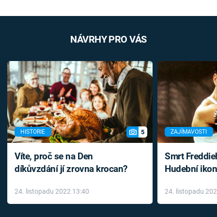
NÁVRHY PRO VÁS
5
HISTORIE
ZAJÍMAVOSTI
Víte, proč se na Den
Smrt Freddie
díkůvzdání jí zrovna krocan?
Hudební ikon
až do konce 
24. listopadu 2022 13:40
24. listopadu 20
léky