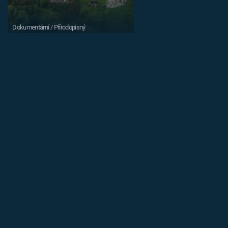
Dokumentární / Přírodopisný