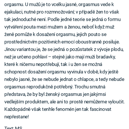
orgasmu. U mužů je to vcelku jasné, orgasmus vede k
ejakulaci, nutné pro rozmnožování; v případě žen to však
tak jednoduché není. Podle jedné teorie se jedná o formu
vytváření pouta mezi mužem a ženou, neboť když muž
ženě pomůže k dosažení orgasmu, jejich pouto se
prostřednictvím pozitivních emocí oboustranně posiluje.
Jinou variantou je, že se jedná o pozůstatek z vývoje plodu,
než je určeno pohlaví – stejně jako mají muži bradavky,
které k ničemu nepotřebují, tak i u žen se možná
schopnost dosažení orgasmu vyvinula v době, kdy ještě
nebylo jasné, že se nebude jednat o chlapce, a tedy nebude
orgasmus reprodukčně potřebný. Trochu smutná
představa, že by byl ženský orgasmus jen jakýmsi
vedlejším produktem, ale ani to prostě nemůžeme vyloučit.
Každopádně však tenhle fenomén jen tak fascinovat
nepřestane!
Text: MS