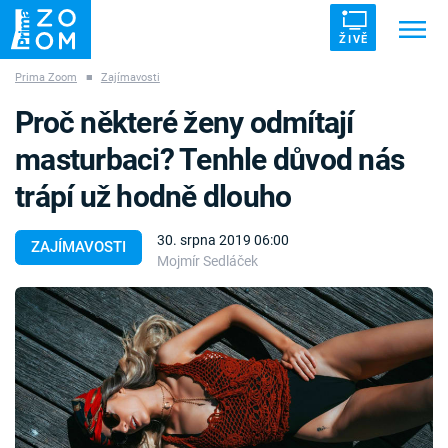
ŽIVĚ
Prima Zoom
■
Zajímavosti
Trendy:
ZRÁDCI
UFO
DRUHÁ SVĚTOVÁ VÁLKA
Proč některé ženy odmítají
ZÁHADY
VETŘELCI DÁVNOVĚKU
masturbaci? Tenhle důvod nás
trápí už hodně dlouho
30. srpna 2019 06:00
ZAJÍMAVOSTI
Mojmír Sedláček
Témata
Přihlášení
Sledujte nás