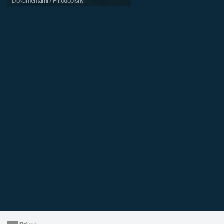
Dokumentární / Přírodopisný