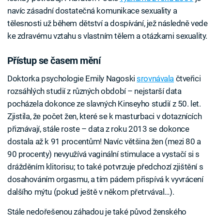
navíc zásadní dostatečná komunikace sexuality a
tělesnosti už během dětství a dospívání, jež následně vede
ke zdravému vztahu s vlastním tělem a otázkami sexuality.
Přístup se časem mění
Doktorka psychologie Emily Nagoski
srovnávala
čtveřici
rozsáhlých studií z různých období – nejstarší data
pocházela dokonce ze slavných Kinseyho studií z 50. let.
Zjistila, že počet žen, které se k masturbaci v dotaznících
přiznávají, stále roste – data z roku 2013 se dokonce
dostala až k 91 procentům! Navíc většina žen (mezi 80 a
90 procenty) nevyužívá vaginální stimulace a vystačí si s
drážděním klitorisu; to také potvrzuje předchozí zjištění s
dosahováním orgasmu, a tím pádem přispívá k vyvrácení
dalšího mýtu (pokud ještě v někom přetrvával…).
Stále nedořešenou záhadou je také původ ženského