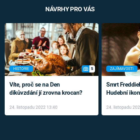
NÁVRHY PRO VÁS
5
HISTORIE
ZAJÍMAVOSTI
Víte, proč se na Den
Smrt Freddie
díkůvzdání jí zrovna krocan?
Hudební ikon
až do konce 
24. listopadu 2022 13:40
24. listopadu 20
léky