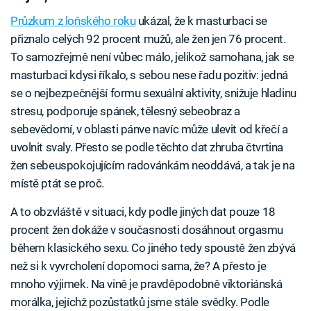
Průzkum z loňského roku
ukázal, že k masturbaci se
přiznalo celých 92 procent mužů, ale žen jen 76 procent.
To samozřejmě není vůbec málo, jelikož samohana, jak se
masturbaci kdysi říkalo, s sebou nese řadu pozitiv: jedná
se o nejbezpečnější formu sexuální aktivity, snižuje hladinu
stresu, podporuje spánek, tělesný sebeobraz a
sebevědomí, v oblasti pánve navíc může ulevit od křečí a
uvolnit svaly. Přesto se podle těchto dat zhruba čtvrtina
žen sebeuspokojujícím radovánkám neoddává, a tak je na
místě ptát se proč.
A to obzvláště v situaci, kdy podle jiných dat pouze 18
procent žen dokáže v současnosti dosáhnout orgasmu
během klasického sexu. Co jiného tedy spoustě žen zbývá
než si k vyvrcholení dopomoci sama, že? A přesto je
mnoho výjimek. Na vině je pravděpodobně viktoriánská
morálka, jejíchž pozůstatků jsme stále svědky. Podle