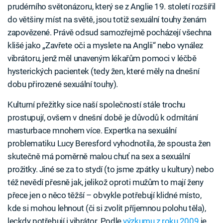
prudérního světonázoru, který se z Anglie 19. století rozšířil
do většiny míst na světě, jsou totiž sexuální touhy ženám
zapovězené. Právě odsud samozřejmě pocházejí všechna
klišé jako „Zavřete oči a myslete na Anglii“ nebo vynález
vibrátoru, jenž měl unaveným lékařům pomoci v léčbě
hysterických pacientek (tedy žen, které měly na dnešní
dobu přirozené sexuální touhy).
Kulturní přežitky sice naší společností stále trochu
prostupují, ovšem v dnešní době je důvodů k odmítání
masturbace mnohem více. Expertka na sexuální
problematiku Lucy Beresford vyhodnotila, že spousta žen
skutečně má poměrně malou chuť na sex a sexuální
prožitky. Jiné se za to stydí (to jsme zpátky u kultury) nebo
též nevědí přesně jak, jelikož oproti mužům to mají ženy
přece jen o něco těžší – obvykle potřebují klidné místo,
kde si mohou lehnout (či si zvolit příjemnou polohu těla),
leckdy potřebují i vibrátor. Podle
výzkumu z roku 2009
je