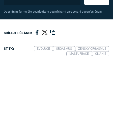
Odesláním formuláře souhlasíte s
podmínkami zpracování osobních údajů
SDÍLEJTE ČLÁNEK
ŠTÍTKY
EVOLUCE
ORGASMUS
ŽENSKÝ ORGASMUS
MASTURBACE
ONANIE