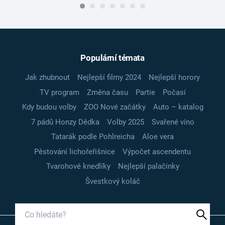
Populární témata
Jak zhubnout
Nejlepší filmy 2024
Nejlepší horory
TV program
Změna času
Partie
Počasí
Kdy budou volby
ZOO Nové začátky
Auto – katalog
7 pádů Honzy Dědka
Volby 2025
Svařené víno
Tatarák podle Pohlreicha
Aloe vera
Pěstování lichořeřišnice
Výpočet ascendentu
Tvarohové knedlíky
Nejlepší palačinky
Švestkový koláč