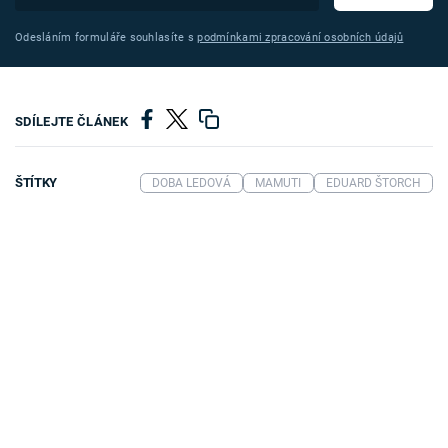
Odesláním formuláře souhlasíte s
podmínkami zpracování osobních údajů
SDÍLEJTE ČLÁNEK
ŠTÍTKY
DOBA LEDOVÁ
MAMUTI
EDUARD ŠTORCH