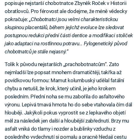
popisuje nejstarší chobotnatce Zbyněk Roček v Historii
obratlovců. Pro férovost ale dodejme, že méně vědecky
pokračuje: „
Chobotnatci jsou velmi charakteristickou
skupinou placentálů, během jejichž evoluce lze sledovat
postupnou redukci přední části dentice a modifikaci stoliček
jako adaptaci na rostlinnou potravu... Fylogenetický původ
chobotnatců je stále nejasný.
“
Tolik k původu nejstarších „prachobotnatcům“. Zato
nejmladší lze popsat mnohem dramatičtěji, takřka až
povídkovou formou: Mamut kolumbuský udělal fatální
chybu a netušil, že krok, který učinil, je jeho krokem
posledním. Přední noha se mu zabořila do asfaltového
výronu. Lepivá tmavá hmota ho do sebe vtahovala čím dál
hlouběji. Jakýkoli pokus vyprostit se z lepkavého objetí
měl za následek jen další a hloubější zabřednutí. Brzy mu
asfalt vniká do tlamy i nozder a bublinky vzduchu z
posledního vydechnutí si pomalu a pracně hledají cestu