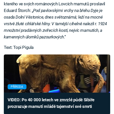
kterého ve svých románových Lovcích mamutů proslavil
Eduard Štorch: „
Pod pavlovskými vrchy na břehu Dyje je
osada Dolní Věstonice, dnes světoznámá; leží na mocné
vrstvě žluté cihlářské hlíny. V tamější cihelně nalezli r. 1924
množství pradávných zvířecích kostí, nejvíc mamutích, a
kamenných úlomků pazourkových
.“
Text: Topi Pigula
PŘÍRODA
VIDEO: Po 40 000 letech ve zmrzlé půdě Sibiře
prozrazuje mamutí mládě tajemství své smrti