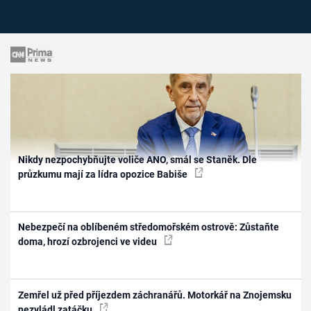
Nikdy nezpochybňujte voliče ANO, smál se Staněk. Dle
průzkumu mají za lídra opozice Babiše
Nebezpečí na oblíbeném středomořském ostrově: Zůstaňte
doma, hrozí ozbrojenci ve videu
Zemřel už před příjezdem záchranářů. Motorkář na Znojemsku
nezvládl zatáčku