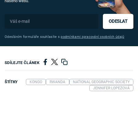
našeho webu.
ODESLAT
Odesláním formuláře souhlasíte s
podmínkami zpracování osobních údajů
SDÍLEJTE ČLÁNEK
ŠTÍTKY
KONGO
RWANDA
NATIONAL GEOGRAPHIC SOCIETY
JENNIFER LOPEZOVÁ