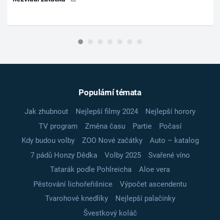
Populární témata
Jak zhubnout
Nejlepší filmy 2024
Nejlepší horory
TV program
Změna času
Partie
Počasí
Kdy budou volby
ZOO Nové začátky
Auto – katalog
7 pádů Honzy Dědka
Volby 2025
Svařené víno
Tatarák podle Pohlreicha
Aloe vera
Pěstování lichořeřišnice
Výpočet ascendentu
Tvarohové knedlíky
Nejlepší palačinky
Švestkový koláč