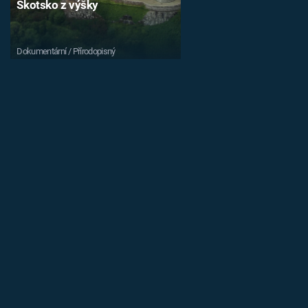
Skotsko z výšky
Dokumentární / Přírodopisný