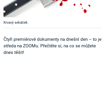
Časopis
Sledujte prima+
Krvavý sekáček
Přihlášení
Čtyři premiérové dokumenty na dnešní den – to je
středa na ZOOMu. Přečtěte si, na co se můžete
Sledujte nás
dnes těšit!