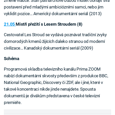
změně vládce. Staří patriarchové budou muset obhájit svá
postavení před mladými ambiciózními samci, nebo jim
vyklidit pozice… Americký dokumentární seriál (2013)
21.05
Mistři přežití s Lesem Stroudem (8)
Cestovatel Les Stroud se vydává poznávat tradiční zvyky
domorodých kmenů žijících daleko stranou od moderní
civilizace… Kanadský dokumentární seriál (2009)
Schéma
Programová skladba televizního kanálu Prima ZOOM
nabízí dokumentární skvosty především z produkce BBC,
National Geographic, Discovery či ZDF, ale i jiné, které v
takové koncentraci nikde jinde nenajdete. Spousta
dokumentů je divákům představena v české televizní
premiéře.