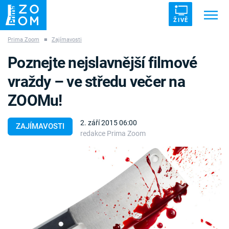
ŽIVĚ
Prima Zoom
■
Zajímavosti
Trendy:
ZRÁDCI
UFO
DRUHÁ SVĚTOVÁ VÁLKA
Poznejte nejslavnější filmové
ZÁHADY
VETŘELCI DÁVNOVĚKU
vraždy – ve středu večer na
ZOOMu!
2. září 2015 06:00
ZAJÍMAVOSTI
redakce Prima Zoom
Témata
Témata
Pořady
TV Program