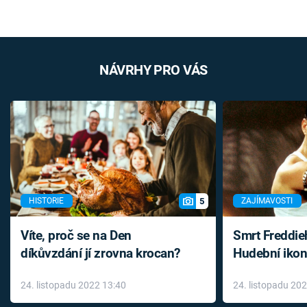
NÁVRHY PRO VÁS
5
HISTORIE
ZAJÍMAVOSTI
Víte, proč se na Den
Smrt Freddie
díkůvzdání jí zrovna krocan?
Hudební ikon
až do konce 
24. listopadu 2022 13:40
24. listopadu 20
léky