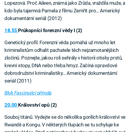
Lopezová. Proč Aileen, známá jako Zrůda, vraždila muže, a
kdo byla tajemná Pamela z filmu Zemřít pro… Americký
dokumentární seriál (2012)
18.55
Průkopníci forenzní vědy I (2)
Genetický profil. Forenzní věda pomáhá už mnoho let
kriminalistům odhalit pachatele těch nejzamotanějších
zločinů. Poznejte, jakou roli sehrály v historii otisky prstů,
krevní stopy, DNA nebo třeba hmyz. Začíná opravdové
dobrodružství kriminalistiky… Americký dokumentární
seriál (2011)
Blok Fascinující příroda
20.00
Království opů (2)
Souboj titánů. Vydejte se do několika gorilích království ve
Rwandě a Kongu. V některých tlupách se tu schyluje ke