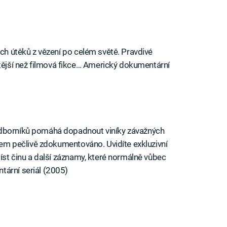
ých útěků z vězení po celém světě. Pravdivé
jší než filmová fikce… Americký dokumentární
odborníků pomáhá dopadnout viníky závažných
okem pečlivě zdokumentováno. Uvidíte exkluzivní
míst činu a další záznamy, které normálně vůbec
tární seriál (2005)