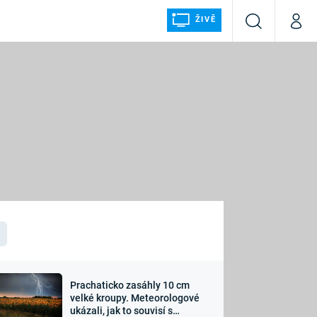
ŽIVĚ
Vyhledávání
Můj p
Prima+
ÁLKA
CNN Prima NEWS
Prima FRESH
Prima LIVING
LMY A
Prima Ženy
Prima LAJK
Prachaticko zasáhly 10 cm
osti
velké kroupy. Meteorologové
Sledujte nás
ukázali, jak to souvisí s