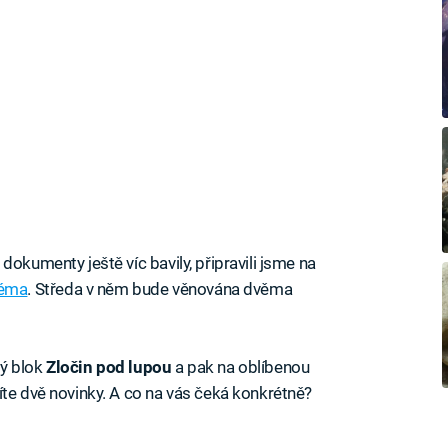
dokumenty ještě víc bavily, připravili jsme na
héma
. Středa v něm bude věnována dvěma
vý blok
Zločin pod lupou
a pak na oblíbenou
íte dvě novinky. A co na vás čeká konkrétně?