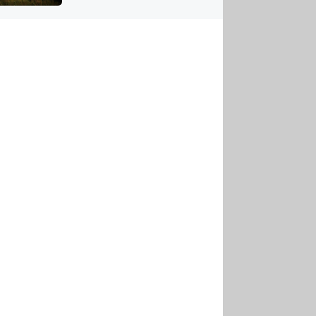
US
tornádem
RSUS
ZE A