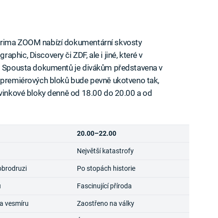
Prima ZOOM nabízí dokumentární skvosty
hic, Discovery či ZDF, ale i jiné, které v
e. Spousta dokumentů je divákům představena v
h premiérových bloků bude pevně ukotveno tak,
ovinkové bloky denně od 18.00 do 20.00 a od
20.00–22.00
Největší katastrofy
obrodruzi
Po stopách historie
u
Fascinující příroda
a vesmíru
Zaostřeno na války