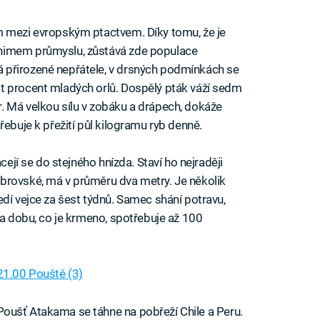
m mezi evropským ptactvem. Díky tomu, že je
nimem průmyslu, zůstává zde populace
 přirozené nepřátele, v drsných podmínkách se
t procent mladých orlů. Dospělý pták váží sedm
. Má velkou sílu v zobáku a drápech, dokáže
řebuje k přežití půl kilogramu ryb denně.
cejí se do stejného hnízda. Staví ho nejraději
brovské, má v průměru dva metry. Je několik
edí vejce za šest týdnů. Samec shání potravu,
Za dobu, co je krmeno, spotřebuje až 100
21.00 Pouště (3)
Poušť Atakama se táhne na pobřeží Chile a Peru.