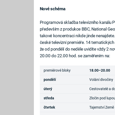
Nové schéma
Programová skladba televizního kanálu 
především z produkce BBC, National Geograp
takové koncentraci nikde jinde nenajdet
české televizní premiéře. 14 tematickýc
že od pondělí do neděle uvidíte vždy 2 n
20.00 do 22.00 hod. se zaměřením na:
premiérové bloky
18.00–20.00
pondělí
Volání divočiny
úterý
Cestovatelé a d
středa
Zločin pod lupo
čtvrtek
Tajemství Země 