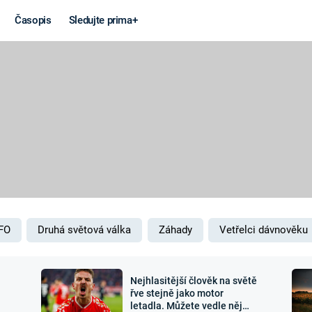
Časopis
Sledujte prima+
Věda a
Války
technika
STUDENÁ V
KORONAVIRUS
VÁLKA VE
VIETNAMU
VESMÍR
VÁLEČNÉ FI
MARS
SERIÁLY
FO
Druhá světová válka
Záhady
Vetřelci dávnověku
Nejhlasitější člověk na světě
Záhady a
Zajímav
řve stejně jako motor
letadla. Můžete vedle něj
konspirace