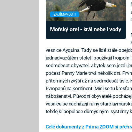
ZAJÍMAVOSTI
Mořský orel - král nebe i vody
vesnice Ayquina. Tady se lidé stále obejd
jednadvacátém století používají trojpoln
sedmdesát obyvatel. Zbytek sem jezdí jen
počest Panny Marie trvá několik dní. První 
přítomných zvýší až na sedmdesát tisíc.
Evropanů na kontinent. Mísí se tu křesťa
náboženství. Původní obyvatelé pocháze
vesnice se nacházejí ruiny staré aymarsk
tehdejší populace důmyslnými systémy k
Celé dokumenty z Prima ZOOM si přehra