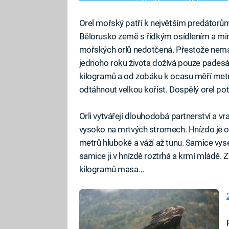
Orel mořský patří k největším predátorů
Bělorusko země s řídkým osídlením a mi
mořských orlů nedotčená. Přestože nemá
jednoho roku života dožívá pouze padesá
kilogramů a od zobáku k ocasu měří metr
odtáhnout velkou kořist. Dospělý orel pot
Orli vytvářejí dlouhodobá partnerství a vra
vysoko na mrtvých stromech. Hnízdo je o
metrů hluboké a váží až tunu. Samice vys
samice ji v hnízdě roztrhá a krmí mládě. 
kilogramů masa…