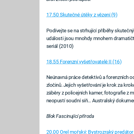
17.50 Skutečné útěky z vězení (9)
Podívejte se na strhující příběhy skutečn
události jsou mnohdy mnohem dramatičtě
seriál (2010)
18.55 Forenzní vyšetřovatelé II (16)
Neúnavná práce detektivů a forenzních 
zločinů. Jejich vyšetřování je krok za kr
záběry z policejních kamer, fotografie z 
neopustí soudní síň… Australský dokumen
Blok Fascinující příroda
20.00 Orel mořský: Bystrozraký predátor