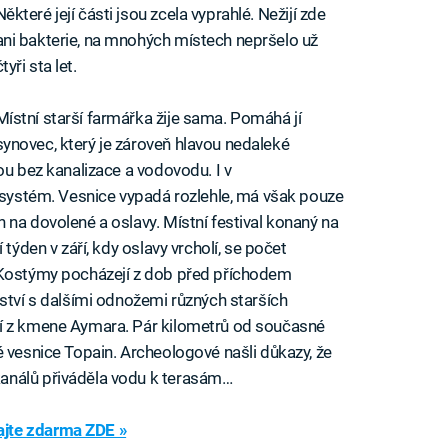
Některé její části jsou zcela vyprahlé. Nežijí zde
ani bakterie, na mnohých místech nepršelo už
čtyři sta let.
Místní starší farmářka žije sama. Pomáhá jí
synovec, který je zároveň hlavou nedaleké
ou bez kanalizace a vodovodu. I v
í systém. Vesnice vypadá rozlehle, má však pouze
 na dovolené a oslavy. Místní festival konaný na
týden v září, kdy oslavy vrcholí, se počet
 Kostýmy pocházejí z dob před příchodem
nství s dalšími odnožemi různých starších
jí z kmene Aymara. Pár kilometrů od současné
é vesnice Topain. Archeologové našli důkazy, že
análů přiváděla vodu k terasám…
jte zdarma ZDE »