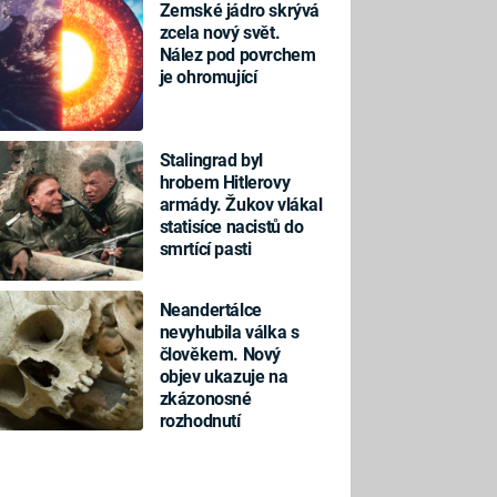
Zemské jádro skrývá
zcela nový svět.
Nález pod povrchem
je ohromující
Stalingrad byl
hrobem Hitlerovy
armády. Žukov vlákal
statisíce nacistů do
smrtící pasti
Neandertálce
nevyhubila válka s
člověkem. Nový
objev ukazuje na
zkázonosné
rozhodnutí