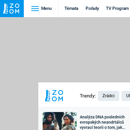
Menu
Témata
Pořady
TV Program
Cestování
Historie
HRADY A ZÁMKY
VIKINGOVÉ
HEDVÁBNÁ STEZKA
EPIDEMIE A
PANDEMIE
PŘÍRODA
STAROVĚKÝ EGYPT
Trendy:
Zrádci
U
Analýza DNA posledních
Druhá
Výročí
evropských neandrtálců
vyvrací teorii o tom, jak
světová válka