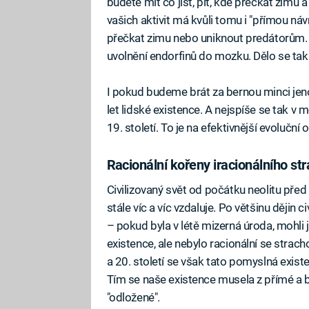
budete mít co jíst, pít, kde přečkat zimu
vašich aktivit má kvůli tomu i "přímou návr
přečkat zimu nebo uniknout predátorům. 
uvolnění endorfinů do mozku. Dělo se tak p
I pokud budeme brát za bernou minci jeno
let lidské existence. A nejspíše se tak v 
19. století. To je na efektivnější evolučn
Racionální kořeny iracionálního st
Civilizovaný svět od počátku neolitu před 1
stále víc a víc vzdaluje. Po většinu dějin 
– pokud byla v létě mizerná úroda, mohli 
existence, ale nebylo racionální se stra
a 20. století se však tato pomyslná existe
Tím se naše existence musela z přímé a b
"odložené".