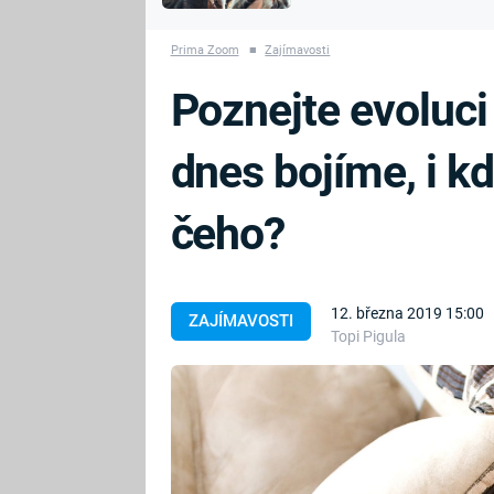
MARIE TEREZIE
vyhynuli
ADOLF HITLER
NAPOLEON
Prima Zoom
■
Zajímavosti
BONAPARTE
ATENTÁT NA
Poznejte evoluci
REINHARDA
BRITSKÁ
HEYDRICHA
KRÁLOVSKÁ
dnes bojíme, i kd
RODINA
PRVNÍ SVĚTOVÁ
VÁLKA
čeho?
12. března 2019 15:00
ZAJÍMAVOSTI
Topi Pigula