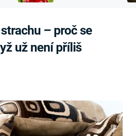
FILMY VERS
přijít o sluch
REALITA
UFO A
MIMOZEMŠŤANÉ
HORORY VE
 strachu – proč se
REALITA
UTAJENÉ PŘÍBĚHY
ČESKÝCH DĚJIN
OPTICKÉ ILU
yž už není příliš
KLAMY
ALTERNATIVNÍ
HISTORIE