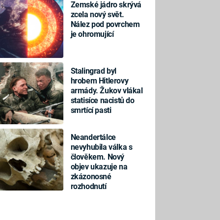
Zemské jádro skrývá
zcela nový svět.
Nález pod povrchem
je ohromující
Stalingrad byl
hrobem Hitlerovy
armády. Žukov vlákal
statisíce nacistů do
smrtící pasti
Neandertálce
nevyhubila válka s
člověkem. Nový
objev ukazuje na
zkázonosné
rozhodnutí