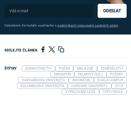
ODESLAT
Odesláním formuláře souhlasíte s
podmínkami zpracování osobních údajů
SDÍLEJTE ČLÁNEK
ŠTÍTKY
ZDRAVOTNICTVÍ
POŽÁR
MALAJSIE
ZEMĚDĚLSTVÍ
SINGAPUR
PALMOVÝ OLEJ
POŽÁRY
HARVARDOVA UNIVERZITA
INDONÉSIE
KUALA LUMPUR
KOLUMBIJSKÁ UNIVERZITA
HARVARD UNIVERSITY
2015
VYPALOVÁNÍ LESŮ
TOPI PIGULA