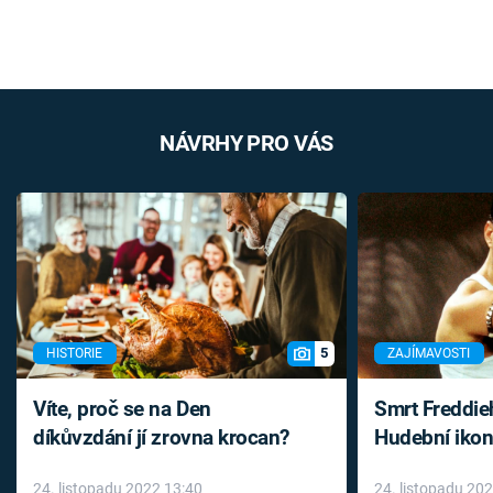
NÁVRHY PRO VÁS
5
HISTORIE
ZAJÍMAVOSTI
Víte, proč se na Den
Smrt Freddie
díkůvzdání jí zrovna krocan?
Hudební ikon
až do konce 
24. listopadu 2022 13:40
24. listopadu 20