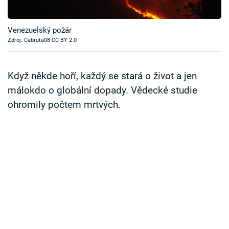
Časopis
Venezuelský požár
Sledujte prima+
Zdroj: Cabruta08 CC BY 2.0
Přihlášení
Když někde hoří, každý se stará o život a jen
málokdo o globální dopady. Vědecké studie
ohromily počtem mrtvých.
Sledujte nás