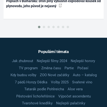
Poplach v Bulharsku: Dron plný výbušnin explodoval kousek od
plynovodu, jeho původ je nejasný
Populární témata
Jak zhubnout
Nejlepší filmy 2024
Nejlepší horory
TV program
Změna času
Partie
Počasí
Kdy budou volby
ZOO Nové začátky
Auto – katalog
7 pádů Honzy Dědka
Volby 2025
Svařené víno
Tatarák podle Pohlreicha
Aloe vera
Pěstování lichořeřišnice
Výpočet ascendentu
Tvarohové knedlíky
Nejlepší palačinky