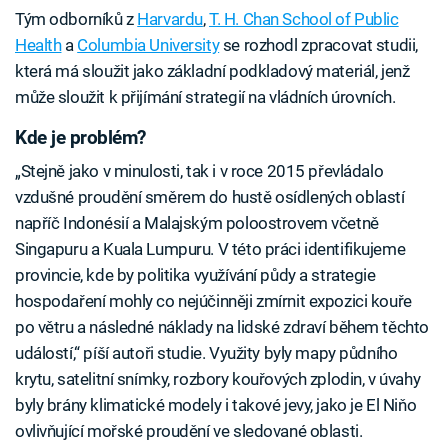
Tým odborníků z
Harvardu
,
T. H. Chan School of Public
Health
a
Columbia University
se rozhodl zpracovat studii,
která má sloužit jako základní podkladový materiál, jenž
může sloužit k přijímání strategií na vládních úrovních.
Kde je problém?
„Stejně jako v minulosti, tak i v roce 2015 převládalo
vzdušné proudění směrem do hustě osídlených oblastí
napříč Indonésií a Malajským poloostrovem včetně
Singapuru a Kuala Lumpuru. V této práci identifikujeme
provincie, kde by politika využívání půdy a strategie
hospodaření mohly co nejúčinněji zmírnit expozici kouře
po větru a následné náklady na lidské zdraví během těchto
událostí,“ píší autoři studie. Využity byly mapy půdního
krytu, satelitní snímky, rozbory kouřových zplodin, v úvahy
byly brány klimatické modely i takové jevy, jako je El Niňo
ovlivňující mořské proudění ve sledované oblasti.