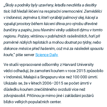
„
Školy a podniky byly uzavřeny, letadla nevzlétla a desítky
tisíc lidí hledali léčení na respirační onemocnění. Zemědělci
v Indonésii, zejména ti, kteří vyrábějí palmový olej, kácejí a
vypalují prostory během kácení dřeva pro výrobu dřevěné
buničiny a papíru, jsou hlavními viníky událostí dýmu v tomto
regionu. Požáry, většinou v pobřežních rašeliništích, hoří při
poměrně nízkých teplotách a mohou doutnat po týdny, nebo
dokonce měsíce před hašením, což má za následek spoustu
kouře,
“ píše server
Science Daily.
Ve studii vypracované odborníky z Harvard University
vědci odhadují, že zamoření kouřem v roce 2015 způsobilo
v Indonésii, Malajsii a Singapuru více než 100 000 úmrtí.
Ukázalo se, že v létech 2006–2015 se počet úmrtí v
důsledku kouřem znečištěného ovzduší více než
zdvojnásobil. Příčinou je mimo jiné i zakládání požárů
blízko velkých populačních center.