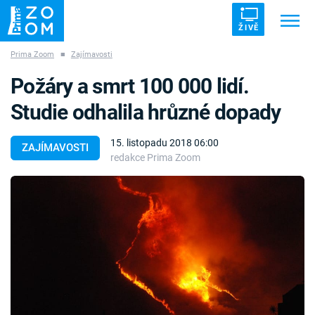
ŽIVĚ
Prima Zoom
■
Zajímavosti
Trendy:
ZRÁDCI
UFO
DRUHÁ SVĚTOVÁ VÁLKA
Požáry a smrt 100 000 lidí.
ZÁHADY
VETŘELCI DÁVNOVĚKU
Studie odhalila hrůzné dopady
15. listopadu 2018 06:00
ZAJÍMAVOSTI
redakce Prima Zoom
Témata
Témata
Pořady
TV Program