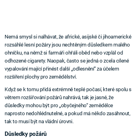
Nemá smysl si nalhávat, že africké, asijské či jihoamerické
rozsáhlé lesní požáry jsou nechtěným důsledkem malého
ohníčku, na němž si farmáři ohřáli oběd nebo vzplál od
odhozené cigarety. Naopak, často se jedná o zcela cílené
vypalování mající přinést další „odlesnění“ za účelem
rozšíření plochy pro zemědělství.
Když se k tomu přidá extrémně teplé počasí, které spolu s
větrem rozšiřování požárů nahrává, tak je jasné, že
důsledky mohou být pro „obyčejného“ zemědělce
naprosto nedohlédnutelné, a pokud má někdo zasáhnout,
tak to musí být na vládní úrovni.
Důsledky požárů