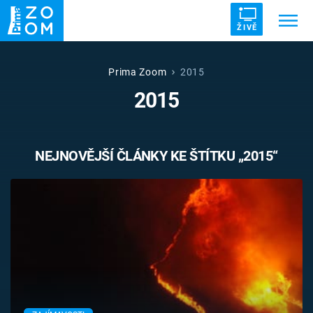
ŽIVĚ
Trendy:
ZRÁDCI
UFO
DRUHÁ SVĚTOVÁ VÁLKA
Prima Zoom
2015
2015
ZÁHADY
VETŘELCI DÁVNOVĚKU
NEJNOVĚJŠÍ ČLÁNKY KE ŠTÍTKU „2015“
Témata
Témata
Pořady
TV Program