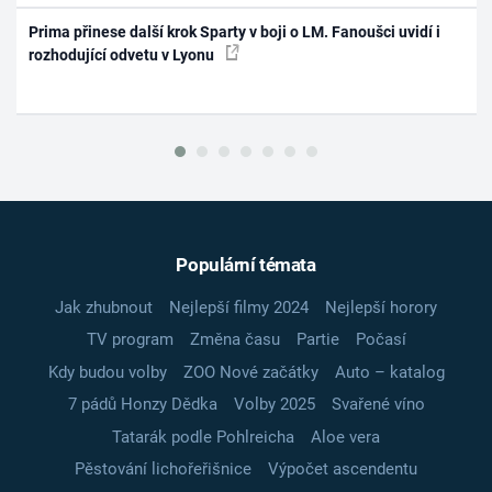
Prima přinese další krok Sparty v boji o LM. Fanoušci uvidí i
rozhodující odvetu v Lyonu
Populární témata
Jak zhubnout
Nejlepší filmy 2024
Nejlepší horory
TV program
Změna času
Partie
Počasí
Kdy budou volby
ZOO Nové začátky
Auto – katalog
7 pádů Honzy Dědka
Volby 2025
Svařené víno
Tatarák podle Pohlreicha
Aloe vera
Pěstování lichořeřišnice
Výpočet ascendentu