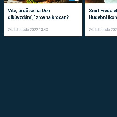
Víte, proč se na Den
Smrt Freddie
díkůvzdání jí zrovna krocan?
Hudební ikon
až do konce 
24. listopadu 2022 13:40
24. listopadu 20
léky