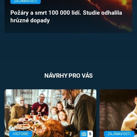
ZAJÍMAVOSTI
Časopis
Požáry a smrt 100 000 lidí. Studie odhalila
hrůzné dopady
Sledujte prima+
Přihlášení
Sledujte nás
NÁVRHY PRO VÁS
5
HISTORIE
ZAJÍMAVOSTI