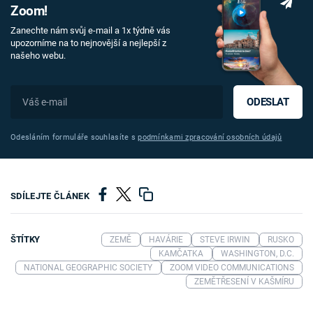
Zoom!
Zanechte nám svůj e-mail a 1x týdně vás
upozorníme na to nejnovější a nejlepší z
našeho webu.
ODESLAT
Odesláním formuláře souhlasíte s
podmínkami zpracování osobních údajů
SDÍLEJTE ČLÁNEK
ŠTÍTKY
ZEMĚ
HAVÁRIE
STEVE IRWIN
RUSKO
KAMČATKA
WASHINGTON, D.C.
NATIONAL GEOGRAPHIC SOCIETY
ZOOM VIDEO COMMUNICATIONS
ZEMĚTŘESENÍ V KAŠMÍRU