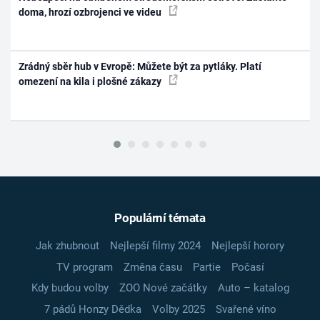
doma, hrozí ozbrojenci ve videu
Zrádný sběr hub v Evropě: Můžete být za pytláky. Platí
omezení na kila i plošné zákazy
Populární témata
Jak zhubnout
Nejlepší filmy 2024
Nejlepší horory
TV program
Změna času
Partie
Počasí
Kdy budou volby
ZOO Nové začátky
Auto – katalog
7 pádů Honzy Dědka
Volby 2025
Svařené víno