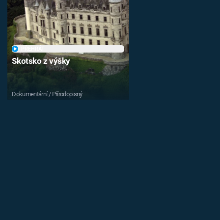
PŘEHRÁT
Skotsko z výšky
Dokumentární / Přírodopisný