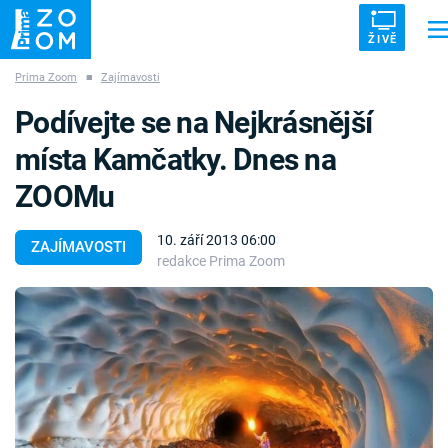
ŽIVĚ
Prima Zoom
■
Zajímavosti
Trendy:
ZRÁDCI
UFO
DRUHÁ SVĚTOVÁ VÁLKA
ZÁHADY
Podívejte se na Nejkrásnější
VETŘELCI DÁVNOVĚKU
místa Kamčatky. Dnes na
ZOOMu
10. září 2013 06:00
ZAJÍMAVOSTI
redakce Prima Zoom
Témata
Témata
Pořady
TV Program