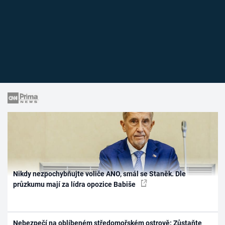
Nikdy nezpochybňujte voliče ANO, smál se Staněk. Dle
průzkumu mají za lídra opozice Babiše
Nebezpečí na oblíbeném středomořském ostrově: Zůstaňte