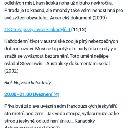
odlehlých míst, kam lidská noha už dlouho nevkročila.
Příroda je to krásná, ale mnohdy také velmi nehostinná pro
své zvířecí obyvatele… Americký dokument (2009)
18.55 Zápisky lovce krokodýlů II (
11,12)
Každodenní život v australské zoo je plný nebezpečných
dobrodružství. Musí se tu potýkat s hady či krokodýly a
snažit se vyváznout bez zranění. Toto umění nejlépe
ovládal Steve Irwin… Australský dokumentární seriál
(2002)
Blok Největší katastrofy
20.00–21.00 Uvěznění (4)
Přívalová záplava uvězní sedm francouzských jeskyňářů
sto metrů pod zemí. Jak voda stoupá, vytlačí muže až ke
stropu jeskyně, odkud není úniku… Kanadský