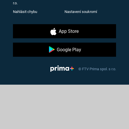
r.o.
Nahlásit chybu
Nastavení soukromí
App Store
Google Play
© FTV Prima spol. s r.o.