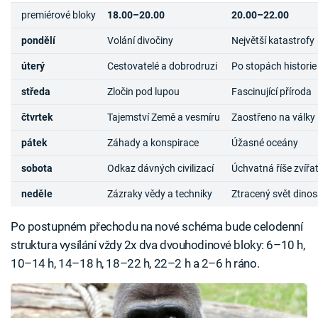
premiérové bloky
18.00–20.00
20.00–22.00
pondělí
Volání divočiny
Největší katastrofy
úterý
Cestovatelé a dobrodruzi
Po stopách historie
středa
Zločin pod lupou
Fascinující příroda
čtvrtek
Tajemství Země a vesmíru
Zaostřeno na války
pátek
Záhady a konspirace
Úžasné oceány
sobota
Odkaz dávných civilizací
Úchvatná říše zvířa
neděle
Zázraky vědy a techniky
Ztracený svět dino
Po postupném přechodu na nové schéma bude celodenní
struktura vysílání vždy 2x dva dvouhodinové bloky: 6–10 h,
10–14 h, 14–18 h, 18–22 h, 22–2 h a 2–6 h ráno.