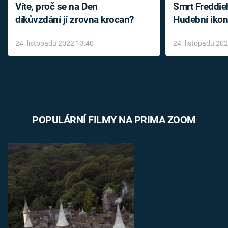
Víte, proč se na Den
Smrt Freddie
díkůvzdání jí zrovna krocan?
Hudební ikon
až do konce 
24. listopadu 2022 13:40
24. listopadu 20
léky
POPULÁRNÍ FILMY NA PRIMA ZOOM