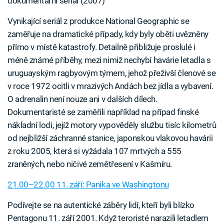
dokumentární seriál (2007)
Vynikající seriál z produkce National Geographic se
zaměřuje na dramatické případy, kdy byly oběti uvězněny
přímo v místě katastrofy. Detailně přibližuje proslulé i
méně známé příběhy, mezi nimiž nechybí havárie letadla s
uruguayským ragbyovým týmem, jehož přeživší členové se
v roce 1972 ocitli v mrazivých Andách bez jídla a vybavení.
O adrenalin není nouze ani v dalších dílech.
Dokumentaristé se zaměřili například na případ finské
nákladní lodi, jejíž motory vypověděly službu tisíc kilometrů
od nejbližší záchranné stanice, japonskou vlakovou havárii
z roku 2005, která si vyžádala 107 mrtvých a 555
zraněných, nebo ničivé zemětřesení v Kašmíru.
21.00–22.00 11. září: Panika ve Washingtonu
Podívejte se na autentické záběry lidí, kteří byli blízko
Pentagonu 11. září 2001. Když teroristé narazili letadlem