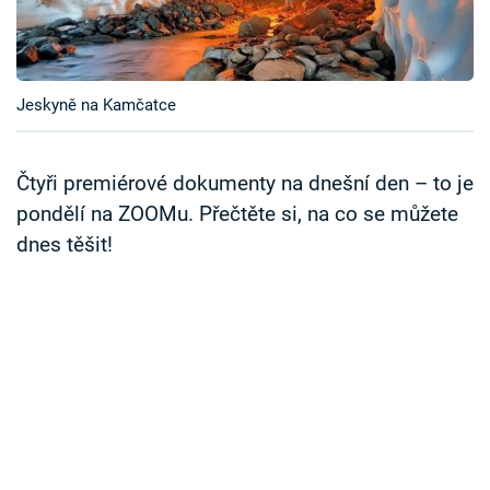
Časopis
Sledujte prima+
Jeskyně na Kamčatce
Přihlášení
Čtyři premiérové dokumenty na dnešní den – to je
pondělí na ZOOMu. Přečtěte si, na co se můžete
Sledujte nás
dnes těšit!