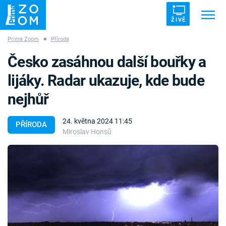
ŽIVĚ
Prima Zoom
■
Příroda
Trendy:
ZRÁDCI
UFO
DRUHÁ SVĚTOVÁ VÁLKA
Česko zasáhnou další bouřky a
ZÁHADY
VETŘELCI DÁVNOVĚKU
lijáky. Radar ukazuje, kde bude
nejhůř
24. května 2024 11:45
PŘÍRODA
Miroslav Honsů
Témata
Témata
Pořady
TV Program