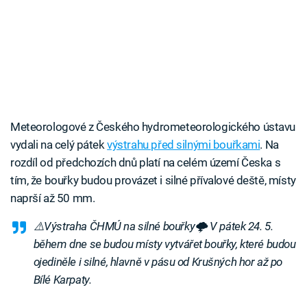
Meteorologové z Českého hydrometeorologického ústavu
vydali na celý pátek
výstrahu před silnými bouřkami
. Na
rozdíl od předchozích dnů platí na celém území Česka s
tím, že bouřky budou provázet i silné přívalové deště, místy
naprší až 50 mm.
⚠️Výstraha ČHMÚ na silné bouřky🌩 V pátek 24. 5.
během dne se budou místy vytvářet bouřky, které budou
ojediněle i silné, hlavně v pásu od Krušných hor až po
Bílé Karpaty.