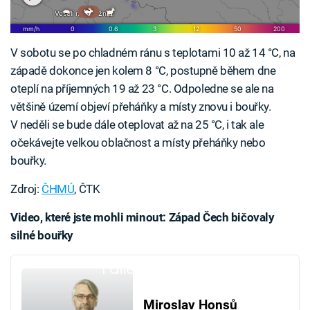
V sobotu se po chladném ránu s teplotami 10 až 14 °C, na
západě dokonce jen kolem 8 °C, postupně během dne
oteplí na příjemných 19 až 23 °C. Odpoledne se ale na
většině území objeví přeháňky a místy znovu i bouřky.
V neděli se bude dále oteplovat až na 25 °C, i tak ale
očekávejte velkou oblačnost a místy přeháňky nebo
bouřky.
Zdroj:
ČHMÚ
, ČTK
Video, které jste mohli minout: Západ Čech bičovaly
silné bouřky
Failed to fetch
Miroslav Honsů