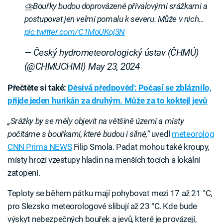
⛈Bouřky budou doprovázené přívalovými srážkami a
postupovat jen velmi pomalu k severu. Může v nich…
pic.twitter.com/C1MoUKoj3N
— Český hydrometeorologický ústav (ČHMÚ)
(@CHMUCHMI)
May 23, 2024
Přečtěte si také:
Děsivá předpověď: Počasí se zbláznilo,
přijde jeden hurikán za druhým. Může za to koktejl jevů
„Srážky by se měly objevit na většině území a místy
počítáme s bouřkami, které budou i silné,“
uvedl
meteorolog
CNN Prima NEWS
Filip Smola. Padat mohou také kroupy,
místy hrozí vzestupy hladin na menších tocích a lokální
zatopení.
Teploty se během pátku mají pohybovat mezi 17 až 21 °C,
pro Slezsko meteorologové slibují až 23 °C. Kde bude
výskyt nebezpečných bouřek a jevů, které je provázejí,