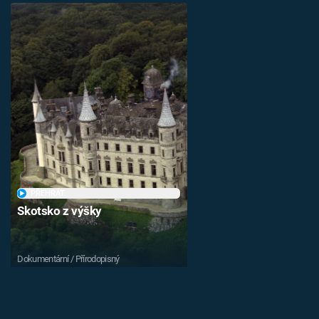
PŘEHRÁT
Skotsko z výšky
Dokumentární / Přírodopisný