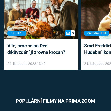
5
HISTORIE
ZAJÍMAVOSTI
Víte, proč se na Den
Smrt Freddie
díkůvzdání jí zrovna krocan?
Hudební ikon
až do konce 
24. listopadu 2022 13:40
24. listopadu 20
léky
POPULÁRNÍ FILMY NA PRIMA ZOOM