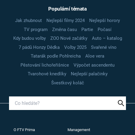
Populární témata
Jak zhubnout
Nejlepší filmy 2024
Nejlepší horory
TV program
Změna času
Partie
Počasí
Kdy budou volby
ZOO Nové začátky
Auto – katalog
7 pádů Honzy Dědka
Volby 2025
Svařené víno
Tatarák podle Pohlreicha
Aloe vera
Pěstování lichořeřišnice
Výpočet ascendentu
Tvarohové knedlíky
Nejlepší palačinky
Švestkový koláč
O FTV Prima
Management