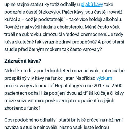
úplně stejné statistiky totiž odhalily u
pijáků kávy
také
podezřele častější zlozvyky. Pijáci kávy jsou častěji rovněž
kuřáci a – což je podstatnější – také více holdují alkoholu.
Rovněž mají vyšší hladinu cholesterolu. Méně často však
trpěli na cukrovku, cirhózu či vředová onemocnění. Je tedy
káva skutečně tak výrazně zdraví prospěšná? A proč starší
studie před černým mokem tak často varovaly?
Zázračná káva?
Několik studií v posledních letech naznačovalo potenciálně
prospěšný vliv kávy na funkci jater. Například
výzkum
publikovaný v Journal of Hepatology v roce 2017 na 2500
pacientech odhalil, že popíjení dvou až tří šálků čaje či kávy
může snižovat míru poškození jater u pacientů s jejich
zhoršenou funkcí.
Cosi podobného odhalily i starší britské práce, na něž nyní
navázala studie nejnovější. Nutno však ještě jednou