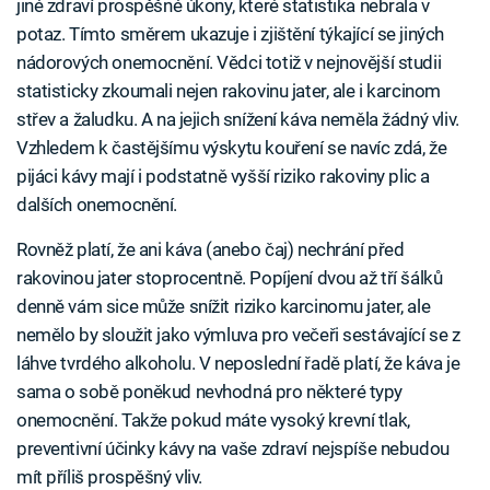
jiné zdraví prospěšné úkony, které statistika nebrala v
potaz. Tímto směrem ukazuje i zjištění týkající se jiných
nádorových onemocnění. Vědci totiž v nejnovější studii
statisticky zkoumali nejen rakovinu jater, ale i karcinom
střev a žaludku. A na jejich snížení káva neměla žádný vliv.
Vzhledem k častějšímu výskytu kouření se navíc zdá, že
pijáci kávy mají i podstatně vyšší riziko rakoviny plic a
dalších onemocnění.
Rovněž platí, že ani káva (anebo čaj) nechrání před
rakovinou jater stoprocentně. Popíjení dvou až tří šálků
denně vám sice může snížit riziko karcinomu jater, ale
nemělo by sloužit jako výmluva pro večeři sestávající se z
láhve tvrdého alkoholu. V neposlední řadě platí, že káva je
sama o sobě poněkud nevhodná pro některé typy
onemocnění. Takže pokud máte vysoký krevní tlak,
preventivní účinky kávy na vaše zdraví nejspíše nebudou
mít příliš prospěšný vliv.