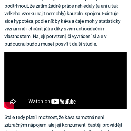
podtrhnout, že zatím žádné práce nehledaly (a ani u tak
velkého vzorku najít nemohly) kauzální spojení. Existuje
sice hypotéza, podle níž by káva a čaje mohly statisticky
významněji chránit játra díky svým antioxidačním
vlastnostem. Na její potvrzení, či vyvrácení si ale v
budoucnu budou muset posvítit další studie.
Stále tedy platí i možnost, že káva samotná není
zázračným nápojem, ale její konzumenti častěji provádějí