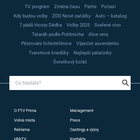
TV program
Změna času
Partie
Počasí
Kdy budou volby
ZOO Nové začátky
Auto – katalog
7 pádů Honzy Dědka
Volby 2025
Svařené víno
Tatarák podle Pohlreicha
Aloe vera
Pěstování lichořeřišnice
Výpočet ascendentu
Tvarohové knedlíky
Nejlepší palačinky
Švestkový koláč
O FTV Prima
Management
Volná místa
Press
Reklama
Castingy a výzvy
HbbTV
Kontakty