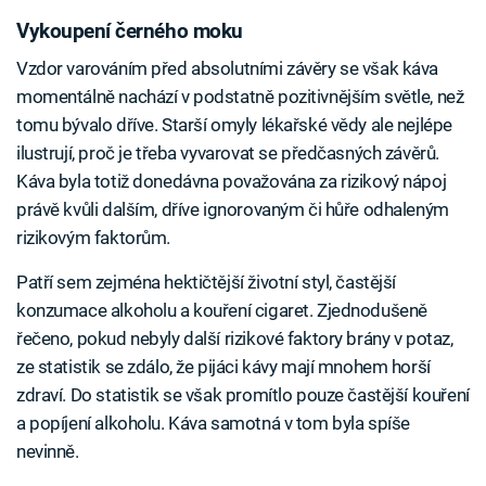
Vykoupení černého moku
Vzdor varováním před absolutními závěry se však káva
momentálně nachází v podstatně pozitivnějším světle, než
tomu bývalo dříve. Starší omyly lékařské vědy ale nejlépe
ilustrují, proč je třeba vyvarovat se předčasných závěrů.
Káva byla totiž donedávna považována za rizikový nápoj
právě kvůli dalším, dříve ignorovaným či hůře odhaleným
rizikovým faktorům.
Patří sem zejména hektičtější životní styl, častější
konzumace alkoholu a kouření cigaret. Zjednodušeně
řečeno, pokud nebyly další rizikové faktory brány v potaz,
ze statistik se zdálo, že pijáci kávy mají mnohem horší
zdraví. Do statistik se však promítlo pouze častější kouření
a popíjení alkoholu. Káva samotná v tom byla spíše
nevinně.