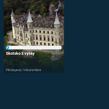
PŘEHRÁT
Skotsko z výšky
Přírodopisný / Dokumentární