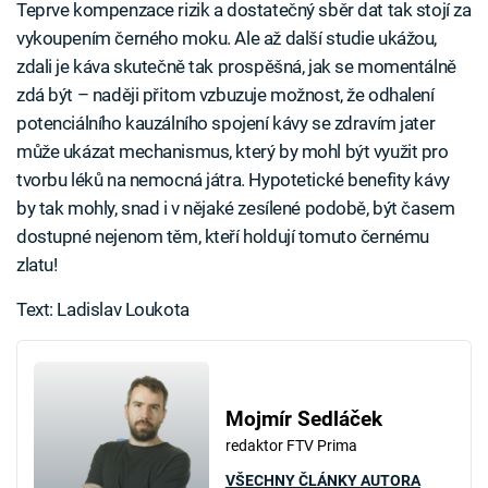
Teprve kompenzace rizik a dostatečný sběr dat tak stojí za
vykoupením černého moku. Ale až další studie ukážou,
zdali je káva skutečně tak prospěšná, jak se momentálně
zdá být – naději přitom vzbuzuje možnost, že odhalení
potenciálního kauzálního spojení kávy se zdravím jater
může ukázat mechanismus, který by mohl být využit pro
tvorbu léků na nemocná játra. Hypotetické benefity kávy
by tak mohly, snad i v nějaké zesílené podobě, být časem
dostupné nejenom těm, kteří holdují tomuto černému
zlatu!
Text: Ladislav Loukota
Mojmír Sedláček
redaktor FTV Prima
VŠECHNY ČLÁNKY AUTORA