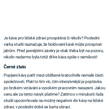
Je káva pro lidské zdraví prospěšná či nikoliv? Poslední
várka studií naznačuje, že holdování kávě může prospívat
játrům. Před jasnějšími závěry je však třeba být na pozoru,
nikoliv nadarmo byla totiž dříve káva spíše v nemilosti!
Černé zlato
Popíjení kávy patří mezi oblíbené kratochvíle nemalé části
společnosti. Platí to tím víc, čím intenzivnější je poptávka
po brzkém vstávání a vysokém pracovním nasazení. Jakou
cenu ale za tento návyk platíme? Zatímco v minulosti řada
studií upozorňovala na možný negativní vliv kávy na lidské
zdraví, v poslední době se karta obrací.