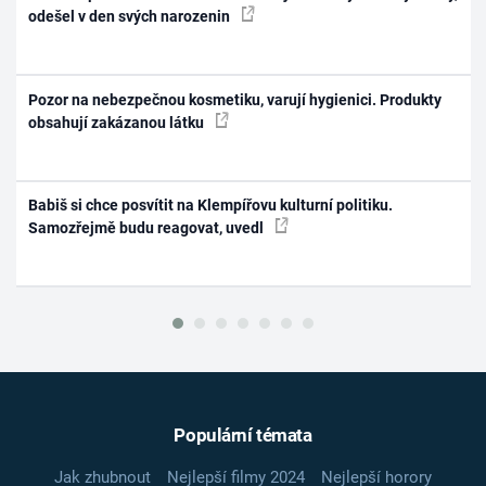
odešel v den svých narozenin
Pozor na nebezpečnou kosmetiku, varují hygienici. Produkty
obsahují zakázanou látku
Babiš si chce posvítit na Klempířovu kulturní politiku.
Samozřejmě budu reagovat, uvedl
Populární témata
Jak zhubnout
Nejlepší filmy 2024
Nejlepší horory