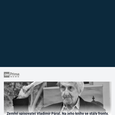
Zemřel spisovatel Vladimír Páral. Na jeho knihy se stály fronty,