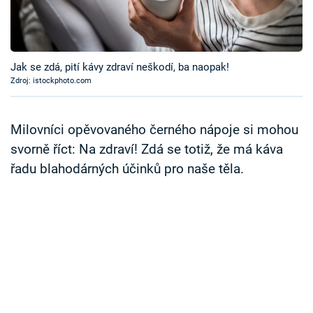
Časopis
Sledujte prima+
Jak se zdá, pití kávy zdraví neškodí, ba naopak!
Zdroj: istockphoto.com
Přihlášení
Milovníci opěvovaného černého nápoje si mohou
Sledujte nás
svorně říct: Na zdraví! Zdá se totiž, že má káva
řadu blahodárných účinků pro naše těla.