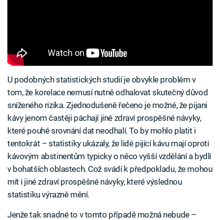
U podobných statistických studií je obvykle problém v
tom, že korelace nemusí nutně odhalovat skutečný důvod
sníženého rizika. Zjednodušeně řečeno je možné, že pijani
kávy jenom častěji páchají jiné zdraví prospěšné návyky,
které pouhé srovnání dat neodhalí. To by mohlo platit i
tentokrát – statistiky ukázaly, že lidé pijící kávu mají oproti
kávovým abstinentům typicky o něco vyšší vzdělání a bydlí
v bohatších oblastech. Což svádí k předpokladu, že mohou
mít i jiné zdraví prospěšné návyky, které výslednou
statistiku výrazně mění.
Jenže tak snadné to v tomto případě možná nebude –