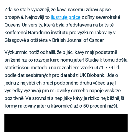
Zdá se stále výrazněji, že káva našemu zdraví spíše
prospívá. Nejnověji to
ilustruje práce
z dílny severoirské
Queen's University, která byla představena na britské
konferenci Národního institutu pro výzkum rakoviny v
Glasgowě a otištěna v British Journal of Cancer.
Výzkumníci totiž odhalili, že pijáci kávy mají podstatně
snížené riziko rozvoje karcinomu jater! Studie k tomu došla
statistickou metodou na rozsáhlém vzorku 471 779 lidí
podle dat sesbíraných pro databázi UK Biobank. Jde o
jednu z největších prací podobného druhu vůbec a její
výsledky vyznívají pro milovníky černého nápoje veskrze
pozitivně. Ve srovnání s nepijáky kávy je riziko nejběžnější
formy rakoviny jater u kávomilců až o 50 procent nižší.