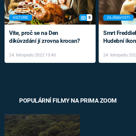
5
HISTORIE
ZAJÍMAVOSTI
Víte, proč se na Den
Smrt Freddie
díkůvzdání jí zrovna krocan?
Hudební ikon
až do konce 
24. listopadu 2022 13:40
24. listopadu 20
léky
POPULÁRNÍ FILMY NA PRIMA ZOOM