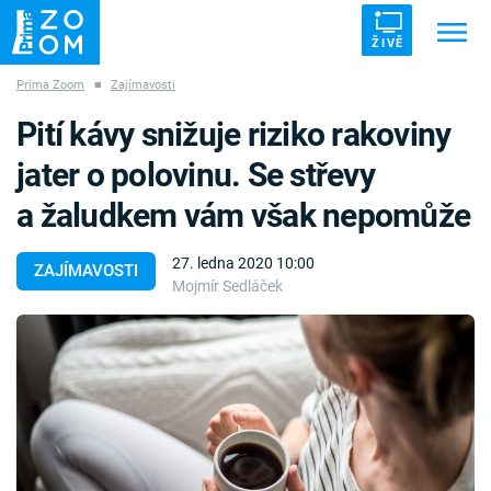
ŽIVĚ
Prima Zoom
■
Zajímavosti
Trendy:
ZRÁDCI
UFO
DRUHÁ SVĚTOVÁ VÁLKA
Pití kávy snižuje riziko rakoviny
ZÁHADY
VETŘELCI DÁVNOVĚKU
jater o polovinu. Se střevy
a žaludkem vám však nepomůže
27. ledna 2020 10:00
ZAJÍMAVOSTI
Mojmír Sedláček
Témata
Témata
Pořady
TV Program