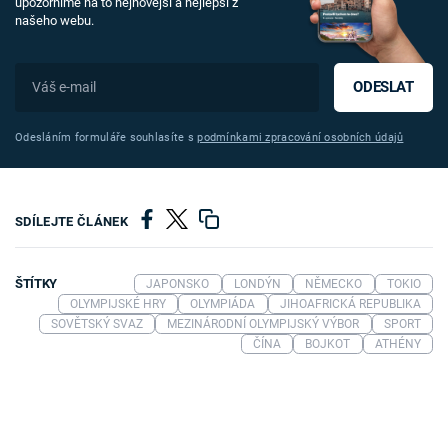
upozorníme na to nejnovější a nejlepší z
našeho webu.
ODESLAT
Odesláním formuláře souhlasíte s
podmínkami zpracování osobních údajů
SDÍLEJTE ČLÁNEK
ŠTÍTKY
JAPONSKO
LONDÝN
NĚMECKO
TOKIO
OLYMPIJSKÉ HRY
OLYMPIÁDA
JIHOAFRICKÁ REPUBLIKA
SOVĚTSKÝ SVAZ
MEZINÁRODNÍ OLYMPIJSKÝ VÝBOR
SPORT
ČÍNA
BOJKOT
ATHÉNY