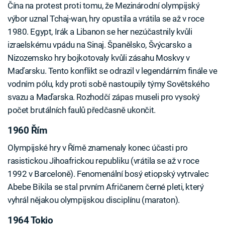
Čína na protest proti tomu, že Mezinárodní olympijský
výbor uznal Tchaj-wan, hry opustila a vrátila se až v roce
1980. Egypt, Irák a Libanon se her nezúčastnily kvůli
izraelskému vpádu na Sinaj. Španělsko, Švýcarsko a
Nizozemsko hry bojkotovaly kvůli zásahu Moskvy v
Maďarsku. Tento konflikt se odrazil v legendárním finále ve
vodním pólu, kdy proti sobě nastoupily týmy Sovětského
svazu a Maďarska. Rozhodčí zápas museli pro vysoký
počet brutálních faulů předčasně ukončit.
1960 Řím
Olympijské hry v Římě znamenaly konec účasti pro
rasistickou Jihoafrickou republiku (vrátila se až v roce
1992 v Barceloně). Fenomenální bosý etiopský vytrvalec
Abebe Bikila se stal prvním Afričanem černé pleti, který
vyhrál nějakou olympijskou disciplínu (maraton).
1964 Tokio