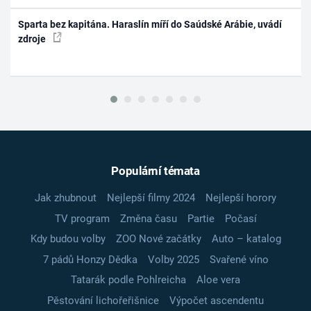
Sparta bez kapitána. Haraslín míří do Saúdské Arábie, uvádí
zdroje
Populární témata
Jak zhubnout
Nejlepší filmy 2024
Nejlepší horory
TV program
Změna času
Partie
Počasí
Kdy budou volby
ZOO Nové začátky
Auto – katalog
7 pádů Honzy Dědka
Volby 2025
Svařené víno
Tatarák podle Pohlreicha
Aloe vera
Pěstování lichořeřišnice
Výpočet ascendentu