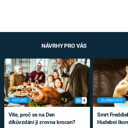
NÁVRHY PRO VÁS
5
HISTORIE
ZAJÍMAVOSTI
Víte, proč se na Den
Smrt Freddie
díkůvzdání jí zrovna krocan?
Hudební ikon