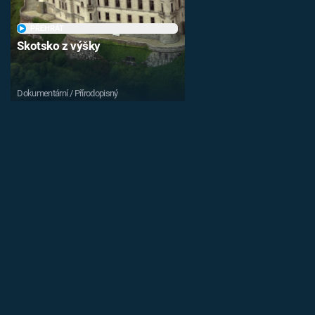
PŘEHRÁT
Skotsko z výšky
Dokumentární / Přírodopisný