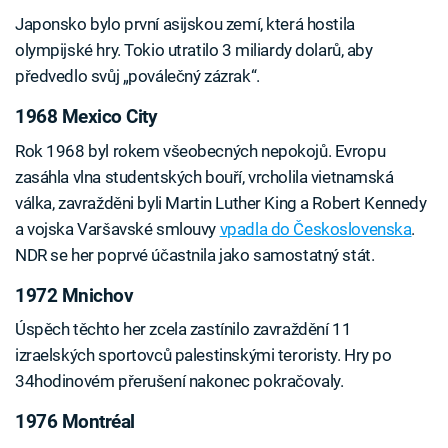
Japonsko bylo první asijskou zemí, která hostila
olympijské hry. Tokio utratilo 3 miliardy dolarů, aby
předvedlo svůj „poválečný zázrak“.
1968 Mexico City
Rok 1968 byl rokem všeobecných nepokojů. Evropu
zasáhla vlna studentských bouří, vrcholila vietnamská
válka, zavražděni byli Martin Luther King a Robert Kennedy
a vojska Varšavské smlouvy
vpadla do Československa
.
NDR se her poprvé účastnila jako samostatný stát.
1972 Mnichov
Úspěch těchto her zcela zastínilo zavraždění 11
izraelských sportovců palestinskými teroristy. Hry po
34hodinovém přerušení nakonec pokračovaly.
1976 Montréal