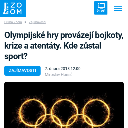
ŽIVĚ
Prima Zoom
■
Zajímavosti
Trendy:
ZRÁDCI
UFO
DRUHÁ SVĚTOVÁ VÁLKA
Olympijské hry provázejí bojkoty,
ZÁHADY
VETŘELCI DÁVNOVĚKU
krize a atentáty. Kde zůstal
sport?
7. února 2018 12:00
ZAJÍMAVOSTI
Miroslav Honsů
Témata
Témata
Pořady
TV Program