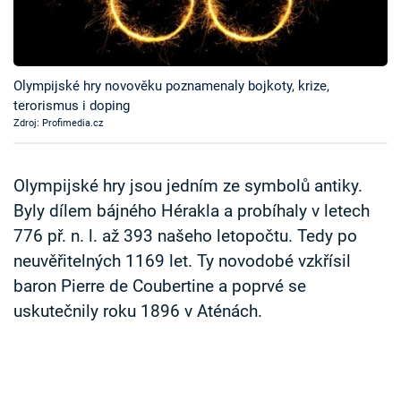
Časopis
Sledujte prima+
Olympijské hry novověku poznamenaly bojkoty, krize,
terorismus i doping
Přihlášení
Zdroj: Profimedia.cz
Sledujte nás
Olympijské hry jsou jedním ze symbolů antiky.
Byly dílem bájného Hérakla a probíhaly v letech
776 př. n. l. až 393 našeho letopočtu. Tedy po
neuvěřitelných 1169 let. Ty novodobé vzkřísil
baron Pierre de Coubertine a poprvé se
uskutečnily roku 1896 v Aténách.