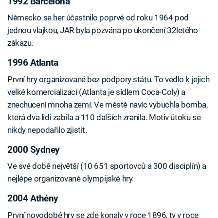
1992 Barcelona
Německo se her účastnilo poprvé od roku 1964 pod
jednou vlajkou, JAR byla pozvána po ukončení 32letého
zákazu.
1996 Atlanta
První hry organizované bez podpory státu. To vedlo k jejich
velké komercializaci (Atlanta je sídlem Coca-Coly) a
znechucení mnoha zemí. Ve městě navíc vybuchla bomba,
která dva lidi zabila a 110 dalších zranila. Motiv útoku se
nikdy nepodařilo zjistit.
2000 Sydney
Ve své době největší (10 651 sportovců a 300 disciplín) a
nejlépe organizované olympijské hry.
2004 Athény
První novodobé hry se zde konaly v roce 1896, ty v roce