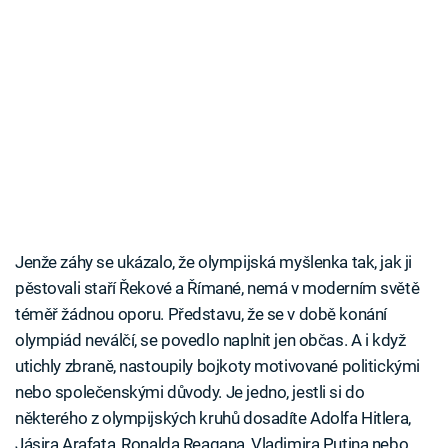
Jenže záhy se ukázalo, že olympijská myšlenka tak, jak ji
pěstovali staří Řekové a Římané, nemá v moderním světě
téměř žádnou oporu. Představu, že se v době konání
olympiád neválčí, se povedlo naplnit jen občas. A i když
utichly zbraně, nastoupily bojkoty motivované politickými
nebo společenskými důvody. Je jedno, jestli si do
některého z olympijských kruhů dosadíte Adolfa Hitlera,
Jásira Arafata, Ronalda Reagana, Vladimira Putina nebo