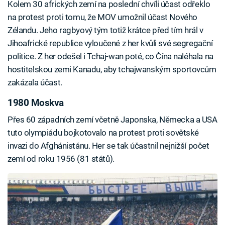
Kolem 30 afrických zemí na poslední chvíli účast odřeklo
na protest proti tomu, že MOV umožnil účast Nového
Zélandu. Jeho ragbyový tým totiž krátce před tím hrál v
Jihoafrické republice vyloučené z her kvůli své segregační
politice. Z her odešel i Tchaj-wan poté, co Čína naléhala na
hostitelskou zemi Kanadu, aby tchajwanským sportovcům
zakázala účast.
1980 Moskva
Přes 60 západních zemí včetně Japonska, Německa a USA
tuto olympiádu bojkotovalo na protest proti sovětské
invazi do Afghánistánu. Her se tak účastnil nejnižší počet
zemí od roku 1956 (81 států).