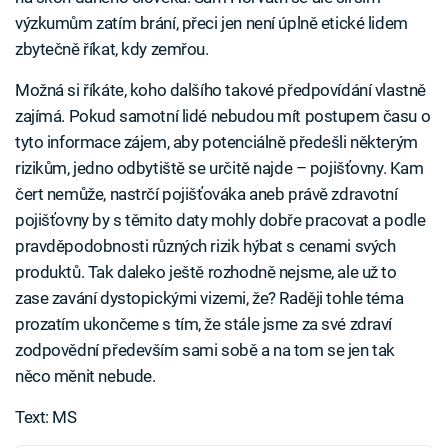
výzkumům zatím brání, přeci jen není úplně etické lidem
zbytečně říkat, kdy zemřou.
Možná si říkáte, koho dalšího takové předpovídání vlastně
zajímá. Pokud samotní lidé nebudou mít postupem času o
tyto informace zájem, aby potenciálně předešli některým
rizikům, jedno odbytiště se určitě najde – pojišťovny. Kam
čert nemůže, nastrčí pojišťováka aneb právě zdravotní
pojišťovny by s těmito daty mohly dobře pracovat a podle
pravděpodobnosti různých rizik hýbat s cenami svých
produktů. Tak daleko ještě rozhodně nejsme, ale už to
zase zavání dystopickými vizemi, že? Raději tohle téma
prozatím ukončeme s tím, že stále jsme za své zdraví
zodpovědní především sami sobě a na tom se jen tak
něco měnit nebude.
Text: MS