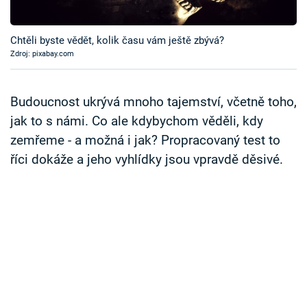
Časopis
Chtěli byste vědět, kolik času vám ještě zbývá?
Sledujte prima+
Zdroj: pixabay.com
Přihlášení
Budoucnost ukrývá mnoho tajemství, včetně toho,
jak to s námi. Co ale kdybychom věděli, kdy
zemřeme - a možná i jak? Propracovaný test to
Sledujte nás
říci dokáže a jeho vyhlídky jsou vpravdě děsivé.