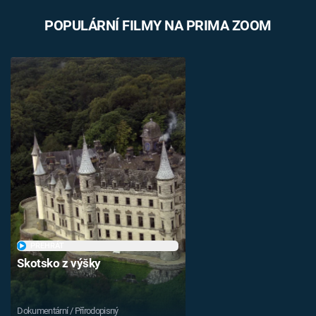
POPULÁRNÍ FILMY NA PRIMA ZOOM
PŘEHRÁT
Skotsko z výšky
Dokumentární / Přírodopisný