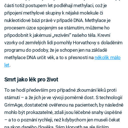
části totiž postupem let podléhají methylaci, což je
připojení methylové skupiny k nějaké molekule či
nukleotidové bázi právě v případě DNA. Methylace je
procesem úzce spojeným se stárnutím, můžeme ho
připodobnit k jakémusi „rezivění“ našeho těla. Krevní
vzorky od zemřelých lidí pomohly Horvathovy s doladěním
programu do podoby, že je schopen jen na základě
methylace DNA určit věk, a to s přesností na
několik málo
let
.
Smrt jako lék pro život
To se hodí především pro případné zkoumání léků proti
stárnutí – a že jich je ve vývoji poměrně dost. S technologií
GrimAge, dostatečně ověřenou na pacientech, by následně
mohlo být prokazatelné, zdali jsou léčebné snahy úspěšné
– a to o poznání rychleji, než kdybychom jen museli čekat
na skon daného člověka. Sám Horvath se ale širším