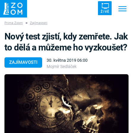
ŽIVĚ
Prima Zoom
■
Zajímavosti
Trendy:
ZRÁDCI
UFO
DRUHÁ SVĚTOVÁ VÁLKA
Nový test zjistí, kdy zemřete. Jak
ZÁHADY
VETŘELCI DÁVNOVĚKU
to dělá a můžeme ho vyzkoušet?
30. května 2019 06:00
ZAJÍMAVOSTI
Mojmír Sedláček
Témata
Témata
Pořady
TV Program