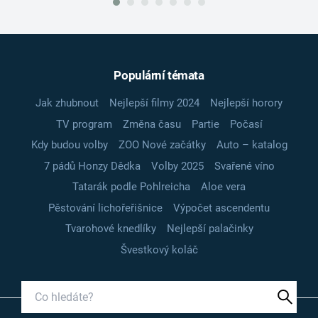
Populární témata
Jak zhubnout
Nejlepší filmy 2024
Nejlepší horory
TV program
Změna času
Partie
Počasí
Kdy budou volby
ZOO Nové začátky
Auto – katalog
7 pádů Honzy Dědka
Volby 2025
Svařené víno
Tatarák podle Pohlreicha
Aloe vera
Pěstování lichořeřišnice
Výpočet ascendentu
Tvarohové knedlíky
Nejlepší palačinky
Švestkový koláč