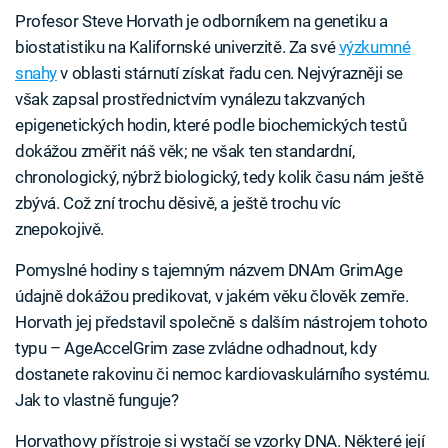
Profesor Steve Horvath je odborníkem na genetiku a
biostatistiku na Kalifornské univerzitě. Za své
výzkumné
snahy
v oblasti stárnutí získat řadu cen. Nejvýrazněji se
však zapsal prostřednictvím vynálezu takzvaných
epigenetických hodin, které podle biochemických testů
dokážou změřit náš věk; ne však ten standardní,
chronologický, nýbrž biologický, tedy kolik času nám ještě
zbývá. Což zní trochu děsivě, a ještě trochu víc
znepokojivě.
Pomyslné hodiny s tajemným názvem DNAm GrimAge
údajně dokážou predikovat, v jakém věku člověk zemře.
Horvath jej představil společně s dalším nástrojem tohoto
typu – AgeAccelGrim zase zvládne odhadnout, kdy
dostanete rakovinu či nemoc kardiovaskulárního systému.
Jak to vlastně funguje?
Horvathovy přístroje si vystačí se vzorky DNA. Některé její