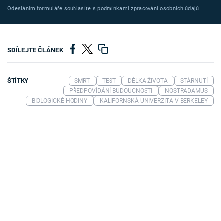
Odesláním formuláře souhlasíte s
podmínkami zpracování osobních údajů
SDÍLEJTE ČLÁNEK
ŠTÍTKY
SMRT
TEST
DÉLKA ŽIVOTA
STÁRNUTÍ
PŘEDPOVÍDÁNÍ BUDOUCNOSTI
NOSTRADAMUS
BIOLOGICKÉ HODINY
KALIFORNSKÁ UNIVERZITA V BERKELEY