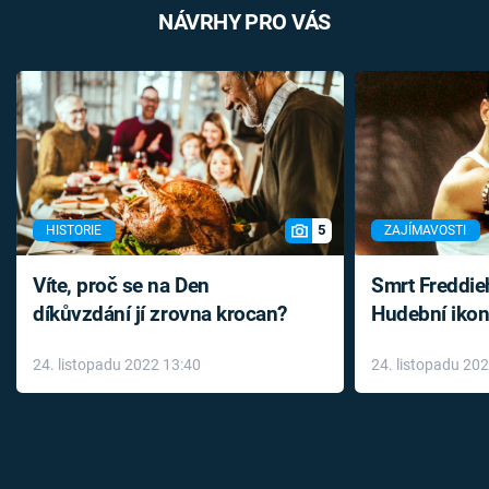
NÁVRHY PRO VÁS
5
HISTORIE
ZAJÍMAVOSTI
Víte, proč se na Den
Smrt Freddie
díkůvzdání jí zrovna krocan?
Hudební ikon
až do konce 
24. listopadu 2022 13:40
24. listopadu 20
léky