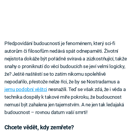
Předpovídání budoucnosti je fenoménem, který sci-fi
autorům či filosofům nedává spát odnepaměti. Životní
nejistota dokáže být pořádně svíravá a zúzkostňující, takže
snahy o proniknutí do věcí budoucích se jeví velmi logicky,
že? Ještě naštěstí se to zatím nikomu spolehlivě
nepodařilo, přestože nelze říci, že by se Nostradamus a
jemu podobní věštci
nesnažili. Teď se však zdá, že i věda a
technika dospěly k takové míře pokroku, že budoucnost
nemusí být zahalena jen tajemstvím. A ne jen tak ledajaká
budoucnost – rovnou datum vaší smrti!
Chcete vědět, kdy zemřete?