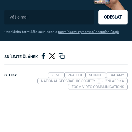
ODESLAT
Odesláním formuláře souhlasíte s
podmínkami zpracování osobních údajů
SDÍLEJTE ČLÁNEK
ŠTÍTKY
ZEMĚ
ŽRALOCI
SLUNCE
BAHAMY
NATIONAL GEOGRAPHIC SOCIETY
JIŽNÍ AFRIKA
ZOOM VIDEO COMMUNICATIONS