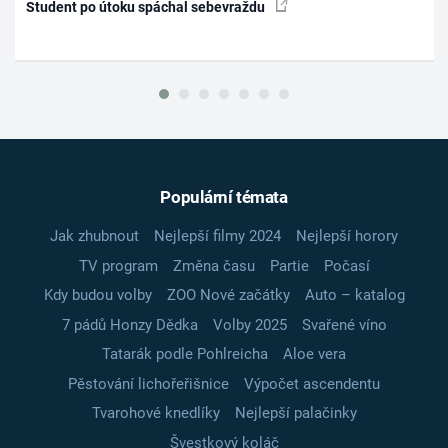
Student po útoku spáchal sebevraždu
Populární témata
Jak zhubnout
Nejlepší filmy 2024
Nejlepší horory
TV program
Změna času
Partie
Počasí
Kdy budou volby
ZOO Nové začátky
Auto – katalog
7 pádů Honzy Dědka
Volby 2025
Svařené víno
Tatarák podle Pohlreicha
Aloe vera
Pěstování lichořeřišnice
Výpočet ascendentu
Tvarohové knedlíky
Nejlepší palačinky
Švestkový koláč