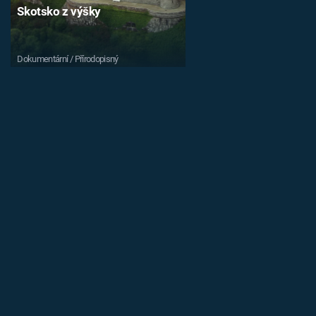
Skotsko z výšky
Dokumentární / Přírodopisný