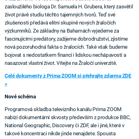
zasloužilého biologa Dr. Samuela H. Grubera, který zasvětil
život právě studiu těchto tajemných tvorů. Teď své
zkušenosti předává elitní skupině nových žraločích
výzkumníků. Ze základny na Bahamách vyjedeme za
fascinujícími predátory, zažijeme dobrodružství, zjistíme
nová pozoruhodná fakta o žralocích. Také však budeme
bojovat s nedostatkem financí i lidskou nechápavostí a
nasazovat vlastní život. Vítejte na Žraločí univerzitě.
Celé dokumenty z Prima ZOOM si přehrajte zdarma ZDE
»
Nové schéma
Programová skladba televizního kanálu Prima ZOOM
nabízí dokumentární skvosty především z produkce BBC,
National Geographic, Discovery či ZDF, ale i jiné, které v
takové koncentraci nikde jinde nenajdete. Spousta