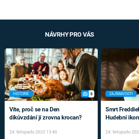
NÁVRHY PRO VÁS
5
HISTORIE
ZAJÍMAVOSTI
Víte, proč se na Den
Smrt Freddie
díkůvzdání jí zrovna krocan?
Hudební ikon
až do konce 
24. listopadu 2022 13:40
24. listopadu 20
léky