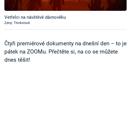
Časopis
Vetřelci na návštěvě dávnověku
Sledujte prima+
Zdroj: Thinkstock
Přihlášení
Čtyři premiérové dokumenty na dnešní den – to je
pátek na ZOOMu. Přečtěte si, na co se můžete
dnes těšit!
Sledujte nás