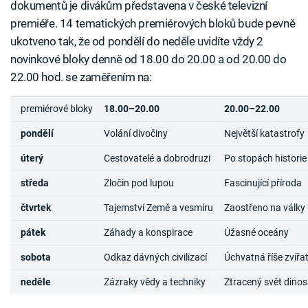
dokumentů je divákům představena v české televizní
premiéře. 14 tematických premiérových bloků bude pevně
ukotveno tak, že od pondělí do neděle uvidíte vždy 2
novinkové bloky denně od 18.00 do 20.00 a od 20.00 do
22.00 hod. se zaměřením na:
premiérové bloky
18.00–20.00
20.00–22.00
pondělí
Volání divočiny
Největší katastrofy
úterý
Cestovatelé a dobrodruzi
Po stopách historie
středa
Zločin pod lupou
Fascinující příroda
čtvrtek
Tajemství Země a vesmíru
Zaostřeno na války
pátek
Záhady a konspirace
Úžasné oceány
sobota
Odkaz dávných civilizací
Úchvatná říše zvířa
neděle
Zázraky vědy a techniky
Ztracený svět dino