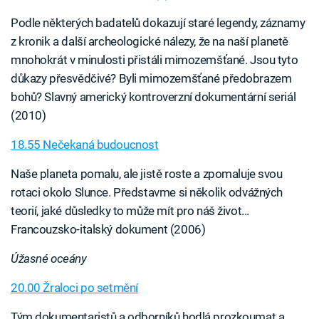
Podle některých badatelů dokazují staré legendy, záznamy
z kronik a další archeologické nálezy, že na naší planetě
mnohokrát v minulosti přistáli mimozemšťané. Jsou tyto
důkazy přesvědčivé? Byli mimozemšťané předobrazem
bohů? Slavný americký kontroverzní dokumentární seriál
(2010)
18.55 Nečekaná budoucnost
Naše planeta pomalu, ale jistě roste a zpomaluje svou
rotaci okolo Slunce. Představme si několik odvážných
teorií, jaké důsledky to může mít pro náš život...
Francouzsko-italský dokument (2006)
Úžasné oceány
20.00 Žraloci po setmění
Tým dokumentaristů a odborníků hodlá prozkoumat a