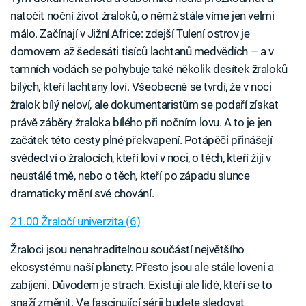
natočit noční život žraloků, o němž stále víme jen velmi
málo. Začínají v Jižní Africe: zdejší Tulení ostrov je
domovem až šedesáti tisíců lachtanů medvědích – a v
tamních vodách se pohybuje také několik desítek žraloků
bílých, kteří lachtany loví. Všeobecně se tvrdí, že v noci
žralok bílý neloví, ale dokumentaristům se podaří získat
právě záběry žraloka bílého při nočním lovu. A to je jen
začátek této cesty plné překvapení. Potápěči přinášejí
svědectví o žralocích, kteří loví v noci, o těch, kteří žijí v
neustálé tmě, nebo o těch, kteří po západu slunce
dramaticky mění své chování.
21.00 Žraločí univerzita (6)
Žraloci jsou nenahraditelnou součástí největšího
ekosystému naší planety. Přesto jsou ale stále loveni a
zabíjeni. Důvodem je strach. Existují ale lidé, kteří se to
snaží změnit. Ve fascinující sérii budete sledovat