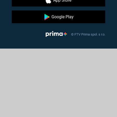
App Store
Google Play
© FTV Prima spol. s r.o.