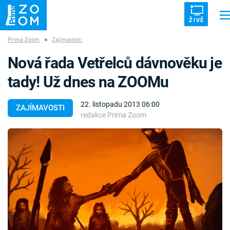
ŽIVĚ
Prima Zoom
■
Zajímavosti
Trendy:
ZRÁDCI
UFO
DRUHÁ SVĚTOVÁ VÁLKA
ZÁHADY
Nová řada Vetřelců dávnověku je
VETŘELCI DÁVNOVĚKU
tady! Už dnes na ZOOMu
22. listopadu 2013 06:00
ZAJÍMAVOSTI
redakce Prima Zoom
Témata
Témata
Pořady
TV Program