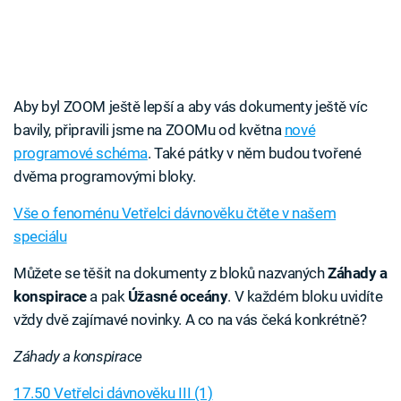
Aby byl ZOOM ještě lepší a aby vás dokumenty ještě víc
bavily, připravili jsme na ZOOMu od května
nové
programové schéma
. Také pátky v něm budou tvořené
dvěma programovými bloky.
Vše o fenoménu Vetřelci dávnověku čtěte v našem
speciálu
Můžete se těšit na dokumenty z bloků nazvaných
Záhady a
konspirace
a pak
Úžasné oceány
. V každém bloku uvidíte
vždy dvě zajímavé novinky. A co na vás čeká konkrétně?
Záhady a konspirace
17.50 Vetřelci dávnověku III (1)