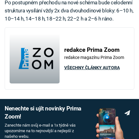
Po postupném přechodu na nové schéma bude celodenní
struktura vysílání vždy 2x dva dvouhodinové bloky: 6–10 h,
10–14 h, 14–18 h, 18–22 h, 22–2 h a 2–6 h ráno.
redakce Prima Zoom
redakce magazínu Prima Zoom
VŠECHNY ČLÁNKY AUTORA
Nenechte si ujít novinky Prima
Zoom!
Zanechte nám svůj e-mail a 1x týdně vás
upozorníme na to nejnovější a nejlepší z
našeho webu.