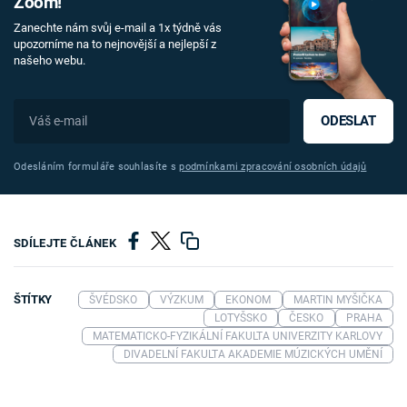
Zoom!
Zanechte nám svůj e-mail a 1x týdně vás
upozorníme na to nejnovější a nejlepší z
našeho webu.
ODESLAT
Odesláním formuláře souhlasíte s
podmínkami zpracování osobních údajů
SDÍLEJTE ČLÁNEK
ŠTÍTKY
ŠVÉDSKO
VÝZKUM
EKONOM
MARTIN MYŠIČKA
LOTYŠSKO
ČESKO
PRAHA
MATEMATICKO-FYZIKÁLNÍ FAKULTA UNIVERZITY KARLOVY
DIVADELNÍ FAKULTA AKADEMIE MÚZICKÝCH UMĚNÍ