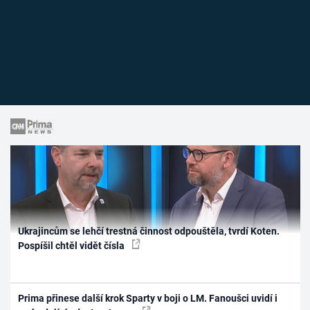
Ukrajincům se lehčí trestná činnost odpouštěla, tvrdí Koten.
Pospíšil chtěl vidět čísla
Prima přinese další krok Sparty v boji o LM. Fanoušci uvidí i