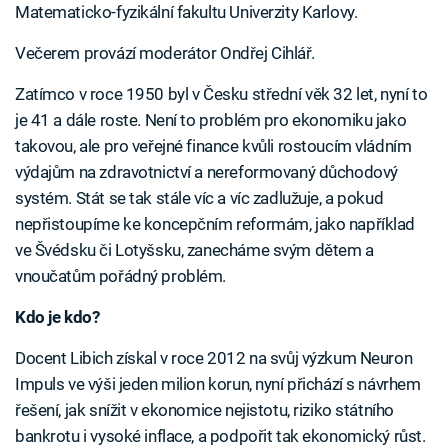
Matematicko-fyzikální fakultu Univerzity Karlovy.
Večerem provází moderátor Ondřej Cihlář.
Zatímco v roce 1950 byl v Česku střední věk 32 let, nyní to
je 41 a dále roste. Není to problém pro ekonomiku jako
takovou, ale pro veřejné finance kvůli rostoucím vládním
výdajům na zdravotnictví a nereformovaný důchodový
systém. Stát se tak stále víc a víc zadlužuje, a pokud
nepřistoupíme ke koncepčním reformám, jako například
ve Švédsku či Lotyšsku, zanecháme svým dětem a
vnoučatům pořádný problém.
Kdo je kdo?
Docent Libich získal v roce 2012 na svůj výzkum Neuron
Impuls ve výši jeden milion korun, nyní přichází s návrhem
řešení, jak snížit v ekonomice nejistotu, riziko státního
bankrotu i vysoké inflace, a podpořit tak ekonomický růst.