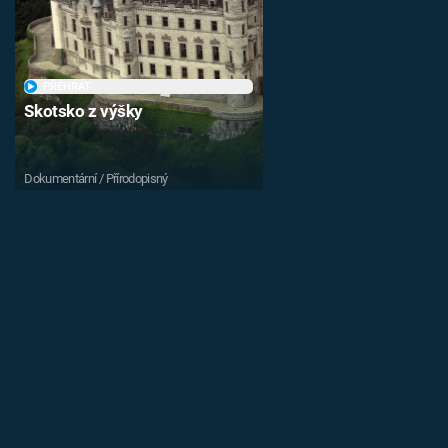
PŘEHRÁT
Skotsko z výšky
Dokumentární / Přírodopisný