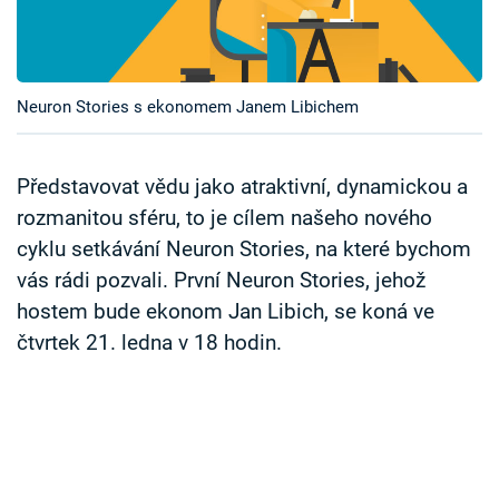
Časopis
Sledujte prima+
Neuron Stories s ekonomem Janem Libichem
Přihlášení
Představovat vědu jako atraktivní, dynamickou a
rozmanitou sféru, to je cílem našeho nového
Sledujte nás
cyklu setkávání Neuron Stories, na které bychom
vás rádi pozvali. První Neuron Stories, jehož
hostem bude ekonom Jan Libich, se koná ve
čtvrtek 21. ledna v 18 hodin.