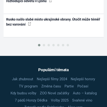
rozhodující odvetu v Lyonu
Rusko našlo slabé místo ukrajinské obrany. Útočit může téměř
bez varování
Populární témata
Jak zhubnout
Nejlepší filmy 2024
Nejlepší horory
TV program
Změna času
Partie
Počasí
Kdy budou volby
ZOO Nové začátky
Auto – katalog
7 pádů Honzy Dědka
Volby 2025
Svařené víno