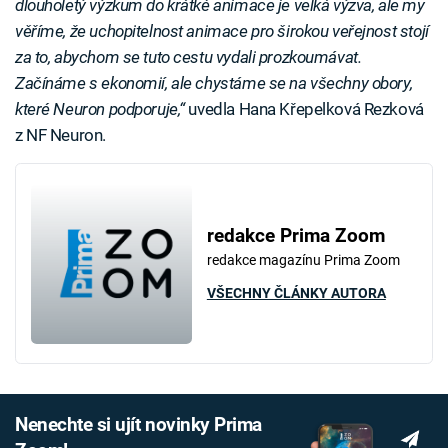
dlouholetý výzkum do krátké animace je velká výzva, ale my
věříme, že uchopitelnost animace pro širokou veřejnost stojí
za to, abychom se tuto cestu vydali prozkoumávat.
Začínáme s ekonomií, ale chystáme se na všechny obory,
které Neuron podporuje,“
uvedla Hana Křepelková Rezková
z NF Neuron.
redakce Prima Zoom
redakce magazínu Prima Zoom
VŠECHNY ČLÁNKY AUTORA
Nenechte si ujít novinky Prima