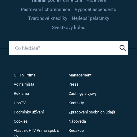
Tatarák podle Pohlreicha
Aloe vera
Pěstování lichořeřišnice
Výpočet ascendentu
Tvarohové knedlíky
Nejlepší palačinky
Švestkový koláč
O FTV Prima
Management
Volná místa
Press
Reklama
Castingy a výzvy
HbbTV
Kontakty
Podmínky užívání
Zpracování osobních údajů
Cookies
Nápověda
Vlastník FTV Prima spol. s
Redakce
r.o.