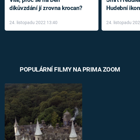
Víte, proč se na Den
Smrt Freddie
díkůvzdání jí zrovna krocan?
Hudební ikon
až do konce 
24. listopadu 2022 13:40
24. listopadu 20
léky
POPULÁRNÍ FILMY NA PRIMA ZOOM