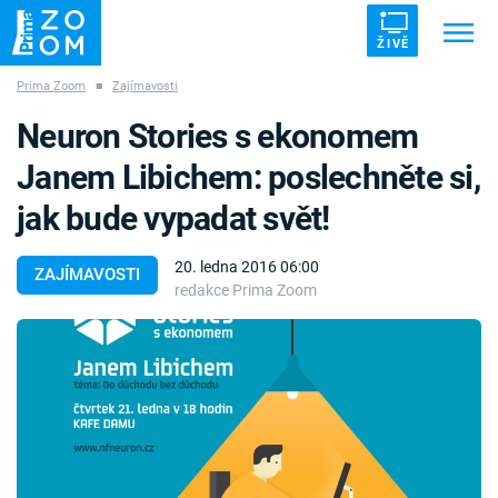
ŽIVĚ
Prima Zoom
■
Zajímavosti
Trendy:
ZRÁDCI
UFO
DRUHÁ SVĚTOVÁ VÁLKA
Neuron Stories s ekonomem
ZÁHADY
VETŘELCI DÁVNOVĚKU
Janem Libichem: poslechněte si,
jak bude vypadat svět!
20. ledna 2016 06:00
ZAJÍMAVOSTI
redakce Prima Zoom
Témata
Témata
Pořady
TV Program