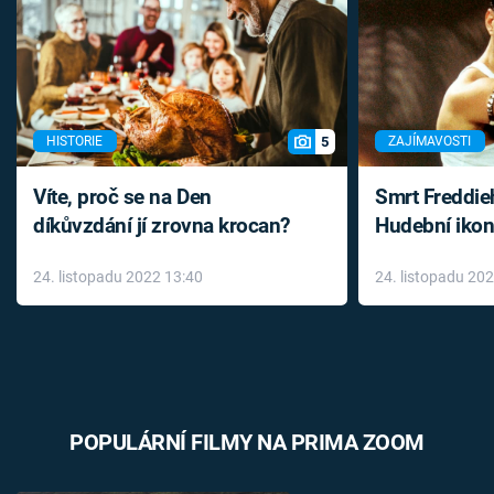
5
HISTORIE
ZAJÍMAVOSTI
Víte, proč se na Den
Smrt Freddie
díkůvzdání jí zrovna krocan?
Hudební ikon
až do konce 
24. listopadu 2022 13:40
24. listopadu 20
léky
POPULÁRNÍ FILMY NA PRIMA ZOOM