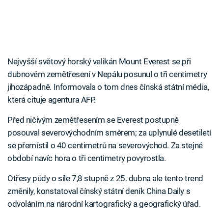
Nejvyšší světový horský velikán Mount Everest se při
dubnovém zemětřesení v Nepálu posunul o tři centimetry
jihozápadně. Informovala o tom dnes čínská státní média,
která cituje agentura AFP.
Před ničivým zemětřesením se Everest postupně
posouval severovýchodním směrem; za uplynulé desetiletí
se přemístil o 40 centimetrů na severovýchod. Za stejné
období navíc hora o tři centimetry povyrostla.
Otřesy půdy o síle 7,8 stupně z 25. dubna ale tento trend
změnily, konstatoval čínský státní deník China Daily s
odvoláním na národní kartografický a geografický úřad.