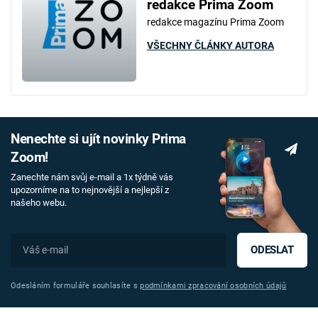
redakce Prima Zoom
redakce magazínu Prima Zoom
VŠECHNY ČLÁNKY AUTORA
Nenechte si ujít novinky Prima
Zoom!
Zanechte nám svůj e-mail a 1x týdně vás
upozorníme na to nejnovější a nejlepší z
našeho webu.
ODESLAT
Odesláním formuláře souhlasíte s
podmínkami zpracování osobních údajů