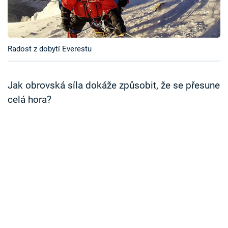
Časopis
Sledujte prima+
Radost z dobytí Everestu
Přihlášení
Jak obrovská síla dokáže způsobit, že se přesune
celá hora?
Sledujte nás