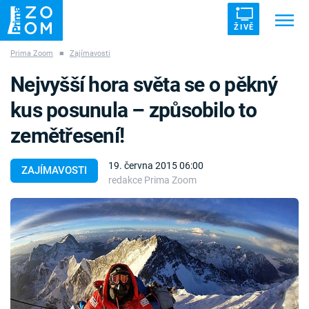
ŽIVĚ
Prima Zoom
■
Zajímavosti
Trendy:
ZRÁDCI
UFO
DRUHÁ SVĚTOVÁ VÁLKA
Nejvyšší hora světa se o pěkný
ZÁHADY
VETŘELCI DÁVNOVĚKU
kus posunula – způsobilo to
zemětřesení!
19. června 2015 06:00
ZAJÍMAVOSTI
redakce Prima Zoom
Témata
Témata
Pořady
TV Program