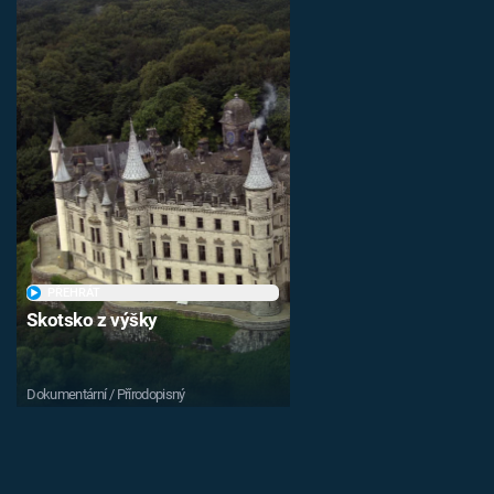
PŘEHRÁT
Skotsko z výšky
Dokumentární / Přírodopisný