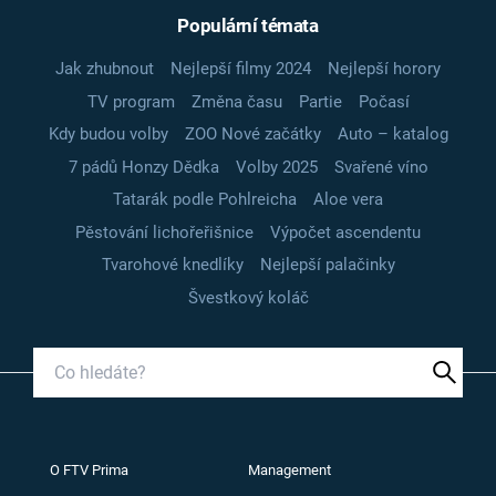
Populární témata
Jak zhubnout
Nejlepší filmy 2024
Nejlepší horory
TV program
Změna času
Partie
Počasí
Kdy budou volby
ZOO Nové začátky
Auto – katalog
7 pádů Honzy Dědka
Volby 2025
Svařené víno
Tatarák podle Pohlreicha
Aloe vera
Pěstování lichořeřišnice
Výpočet ascendentu
Tvarohové knedlíky
Nejlepší palačinky
Švestkový koláč
O FTV Prima
Management