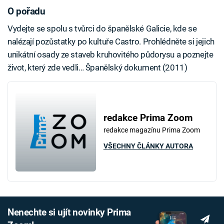
O pořadu
Vydejte se spolu s tvůrci do španělské Galicie, kde se
nalézají pozůstatky po kultuře Castro. Prohlédněte si jejich
unikátní osady ze staveb kruhovitého půdorysu a poznejte
život, který zde vedli… Španělský dokument (2011)
redakce Prima Zoom
redakce magazínu Prima Zoom
VŠECHNY ČLÁNKY AUTORA
Nenechte si ujít novinky Prima