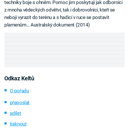
techniky boje s ohněm. Pomoc jim poskytují jak odborníci
z mnoha vědeckých odvětví, tak i dobrovolníci, kteří se
nebojí vyrazit do terénu a s hadicí v ruce se postavit
plamenům... Australský dokument (2014)
Odkaz Keltů
O pořadu
přeposlat
sdílet
tisknout