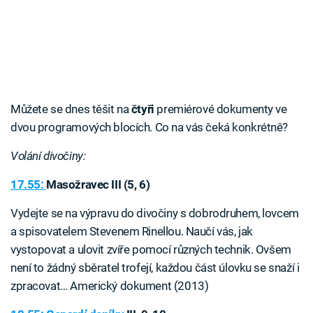
Můžete se dnes těšit na
čtyři
premiérové dokumenty ve
dvou programových blocích. Co na vás čeká konkrétně?
Volání divočiny:
17.55:
Masožravec III (5, 6)
Vydejte se na výpravu do divočiny s dobrodruhem, lovcem
a spisovatelem Stevenem Rinellou. Naučí vás, jak
vystopovat a ulovit zvíře pomocí různých technik. Ovšem
není to žádný sběratel trofejí, každou část úlovku se snaží i
zpracovat… Americký dokument (2013)