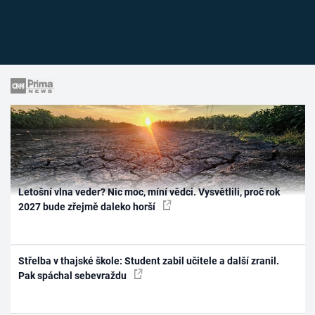
Letošní vlna veder? Nic moc, míní vědci. Vysvětlili, proč rok
2027 bude zřejmě daleko horší
Střelba v thajské škole: Student zabil učitele a další zranil.
Pak spáchal sebevraždu