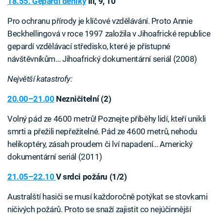
18.55: Gepardí deníky
III, 9, 10
Pro ochranu přírody je klíčové vzdělávání. Proto Annie
Beckhellingová v roce 1997 založila v Jihoafrické republice
gepardí vzdělávací středisko, které je přístupné
návštěvníkům… Jihoafrický dokumentární seriál (2008)
Největší katastrofy:
20.00–21.00
Nezničitelní (2)
Volný pád ze 4600 metrů! Poznejte příběhy lidí, kteří unikli
smrti a přežili nepřežitelné. Pád ze 4600 metrů, nehodu
helikoptéry, zásah proudem či lví napadení… Americký
dokumentární seriál (2011)
21.05–22.10
V srdci požáru (1/2)
Australští hasiči se musí každoročně potýkat se stovkami
ničivých požárů. Proto se snaží zajistit co nejúčinnější