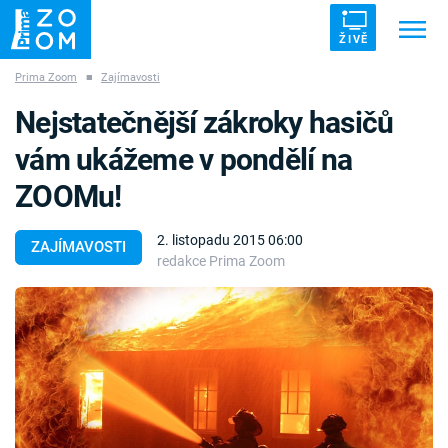
ŽIVĚ
Prima Zoom
■
Zajímavosti
Trendy:
ZRÁDCI
UFO
DRUHÁ SVĚTOVÁ VÁLKA
Nejstatečnější zákroky hasičů
ZÁHADY
VETŘELCI DÁVNOVĚKU
vám ukážeme v pondělí na
ZOOMu!
2. listopadu 2015 06:00
ZAJÍMAVOSTI
redakce Prima Zoom
Témata
Témata
Pořady
TV Program