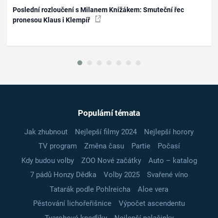
Poslední rozloučení s Milanem Knížákem: Smuteční řec
pronesou Klaus i Klempíř
Populární témata
Jak zhubnout
Nejlepší filmy 2024
Nejlepší horory
TV program
Změna času
Partie
Počasí
Kdy budou volby
ZOO Nové začátky
Auto – katalog
7 pádů Honzy Dědka
Volby 2025
Svařené víno
Tatarák podle Pohlreicha
Aloe vera
Pěstování lichořeřišnice
Výpočet ascendentu
Tvarohové knedlíky
Nejlepší palačinky