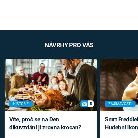
NÁVRHY PRO VÁS
5
HISTORIE
ZAJÍMAVOSTI
Víte, proč se na Den
Smrt Freddie
díkůvzdání jí zrovna krocan?
Hudební ikon
až do konce 