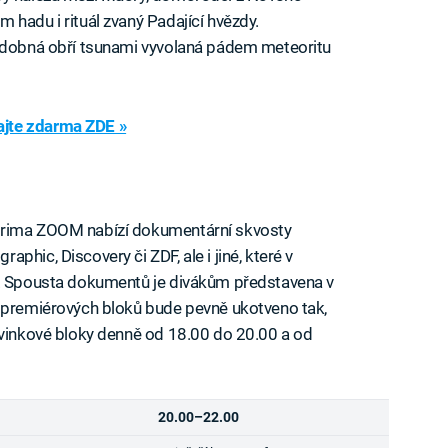
 hadu i rituál zvaný Padající hvězdy.
podobná obří tsunami vyvolaná pádem meteoritu
jte zdarma ZDE »
Prima ZOOM nabízí dokumentární skvosty
hic, Discovery či ZDF, ale i jiné, které v
e. Spousta dokumentů je divákům představena v
h premiérových bloků bude pevně ukotveno tak,
ovinkové bloky denně od 18.00 do 20.00 a od
20.00–22.00