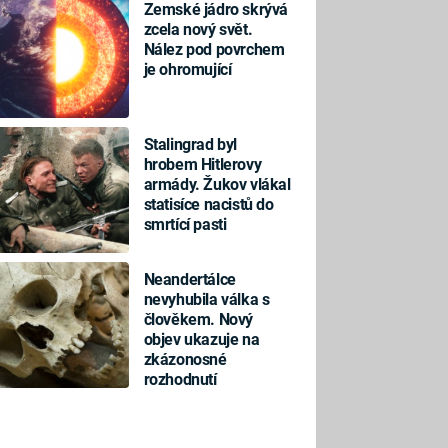
Zemské jádro skrývá
zcela nový svět.
Nález pod povrchem
je ohromující
Stalingrad byl
hrobem Hitlerovy
armády. Žukov vlákal
statisíce nacistů do
smrtící pasti
Neandertálce
nevyhubila válka s
člověkem. Nový
objev ukazuje na
zkázonosné
rozhodnutí