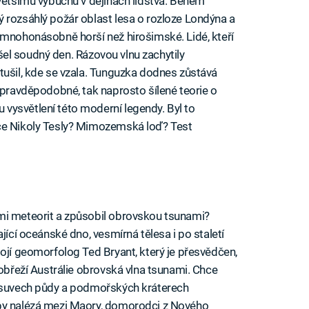
jvětšímu výbuchu v dějinách lidstva. Během
 rozsáhlý požár oblast lesa o rozloze Londýna a
 mnohonásobně horší než hirošimské. Lidé, kteří
řišel soudný den. Rázovou vlnu zachytily
tušil, kde se vzala. Tunguzka dodnes zůstává
 pravděpodobné, tak naprosto šílené teorie o
vysvětlení této moderní legendy. Byl to
ce Nikoly Tesly? Mimozemská loď? Test
mi meteorit a způsobil obrovskou tsunami?
jící oceánské dno, vesmírná tělesa i po staletí
tojí geomorfolog Ted Bryant, který je přesvědčen,
pobřeží Austrálie obrovská vlna tsunami. Chce
sesuvech půdy a podmořských kráterech
opy nalézá mezi Maory, domorodci z Nového