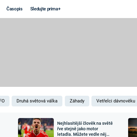
Časopis
Sledujte prima+
Věda a
Války
technika
STUDENÁ V
KORONAVIRUS
VÁLKA VE
VIETNAMU
VESMÍR
VÁLEČNÉ FI
MARS
SERIÁLY
FO
Druhá světová válka
Záhady
Vetřelci dávnověku
Nejhlasitější člověk na světě
Záhady a
Zajímav
řve stejně jako motor
letadla. Můžete vedle něj
konspirace