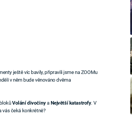
enty ještě víc bavily, připravili jsme na ZOOMu
ndělí v něm bude věnováno dvěma
 bloků
Volání divočiny
a
Největší katastrofy
. V
na vás čeká konkrétně?