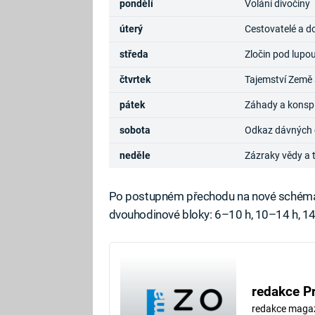
pondělí
Volání divočiny
úterý
Cestovatelé a d
středa
Zločin pod lupo
čtvrtek
Tajemství Země 
pátek
Záhady a konsp
sobota
Odkaz dávných ci
neděle
Zázraky vědy a 
Po postupném přechodu na nové schéma b
dvouhodinové bloky: 6–10 h, 10–14 h, 14
redakce P
redakce maga