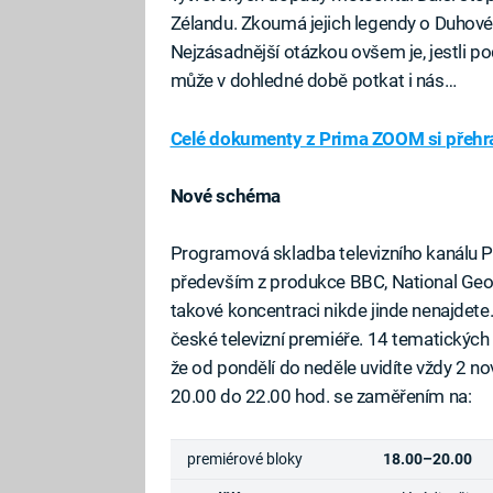
Zélandu. Zkoumá jejich legendy o Duhovém
Nejzásadnější otázkou ovšem je, jestli 
může v dohledné době potkat i nás…
Celé dokumenty z Prima ZOOM si přehra
Nové schéma
Programová skladba televizního kanálu 
především z produkce BBC, National Geograp
takové koncentraci nikde jinde nenajdet
české televizní premiéře. 14 tematickýc
že od pondělí do neděle uvidíte vždy 2 n
20.00 do 22.00 hod. se zaměřením na:
premiérové bloky
18.00–20.00