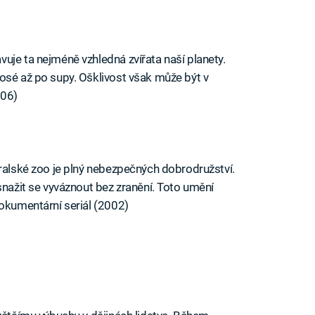
uje ta nejméně vzhledná zvířata naší planety.
osé až po supy. Ošklivost však může být v
006)
tralské zoo je plný nebezpečných dobrodružství.
snažit se vyváznout bez zranění. Toto umění
dokumentární seriál (2002)