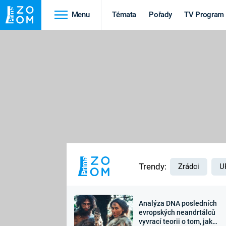
Menu
Témata
Pořady
TV Program
Cestování
Historie
HRADY A ZÁMKY
VIKINGOVÉ
HEDVÁBNÁ STEZKA
EPIDEMIE A
PANDEMIE
PŘÍRODA
STAROVĚKÝ EGYPT
Trendy:
Zrádci
U
Analýza DNA posledních
Druhá
Výročí
evropských neandrtálců
vyvrací teorii o tom, jak
světová válka