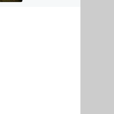
US
tornádem
RSUS
ZE A