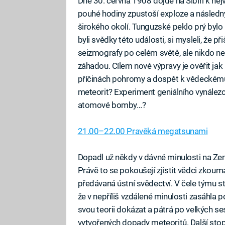
Dne 30. června 1908 dojde na Sibiři k ne
pouhé hodiny zpustoší exploze a následný
širokého okolí. Tunguzské peklo prý bylo
byli svědky této události, si mysleli, že p
seizmografy po celém světě, ale nikdo ne
záhadou. Cílem nové výpravy je ověřit jak
příčinách pohromy a dospět k vědeckému 
meteorit? Experiment geniálního vynález
atomové bomby…?
21.00–22.00 Pravěká megatsunami
Dopadl už někdy v dávné minulosti na Ze
Právě to se pokoušejí zjistit vědci zkouma
předávaná ústní svědectví. V čele týmu s
že v nepříliš vzdálené minulosti zasáhla 
svou teorii dokázat a pátrá po velkých 
vytvořených dopady meteoritů. Další st