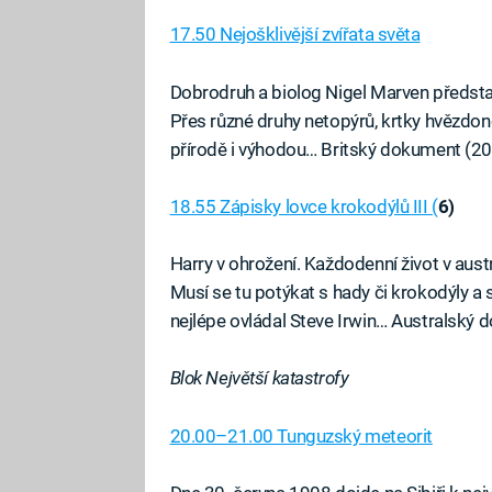
17.50 Nejošklivější zvířata světa
Dobrodruh a biolog Nigel Marven představ
Přes různé druhy netopýrů, krtky hvězdon
přírodě i výhodou… Britský dokument (2
18.55 Zápisky lovce krokodýlů III (
6)
Harry v ohrožení. Každodenní život v aus
Musí se tu potýkat s hady či krokodýly a 
nejlépe ovládal Steve Irwin… Australský 
Blok Největší katastrofy
20.00–21.00 Tunguzský meteorit