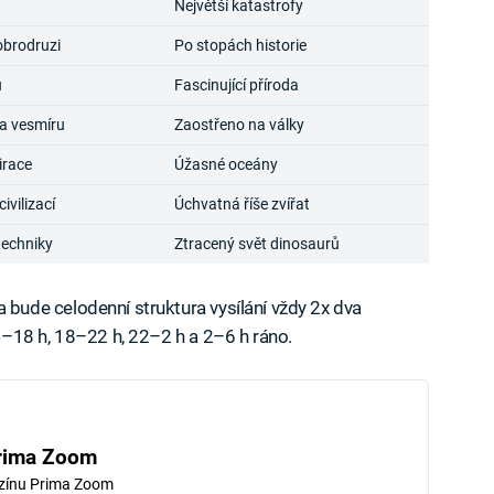
Největší katastrofy
obrodruzi
Po stopách historie
u
Fascinující příroda
a vesmíru
Zaostřeno na války
irace
Úžasné oceány
vilizací
Úchvatná říše zvířat
techniky
Ztracený svět dinosaurů
ude celodenní struktura vysílání vždy 2x dva
–18 h, 18–22 h, 22–2 h a 2–6 h ráno.
rima Zoom
zínu Prima Zoom