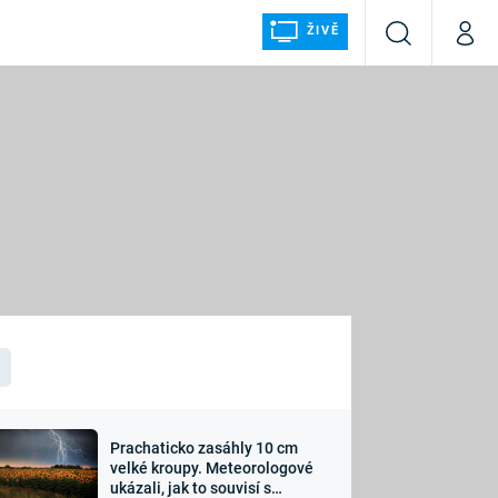
ŽIVĚ
Vyhledávání
Můj p
Prima+
ÁLKA
CNN Prima NEWS
Prima FRESH
Prima LIVING
LMY A
Prima Ženy
Prima LAJK
Prachaticko zasáhly 10 cm
osti
velké kroupy. Meteorologové
Sledujte nás
ukázali, jak to souvisí s