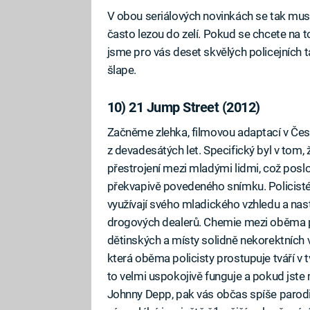
V obou seriálových novinkách se tak musí 
často lezou do zelí. Pokud se chcete na t
jsme pro vás deset skvělých policejních 
šlape.
10) 21 Jump Street (2012)
Začněme zlehka, filmovou adaptací v Če
z devadesátých let. Specifický byl v tom, ž
přestrojení mezi mladými lidmi, což poslo
překvapivě povedeného snímku. Policisté
využívají svého mladického vzhledu a nast
drogových dealerů. Chemie mezi oběma po
dětinských a místy solidně nekorektních vt
která oběma policisty prostupuje tváří v 
to velmi uspokojivě funguje a pokud jste mě
Johnny Depp, pak vás občas spíše parod