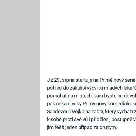
Již 29. srpna startuje na Primě nový seri
pohled do zákulisí výcviku mladých lékařů, k
pomáhat na místech, kam byste na dovole
pak čeká diváky Primy nový komediální k
Sandevou Dvojka na zabití, který vychází 
k sobě proti své vůli přiděleni, postupně
jim řešit jeden případ za druhým.