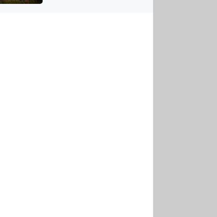
US
tornádem
RSUS
ZE A