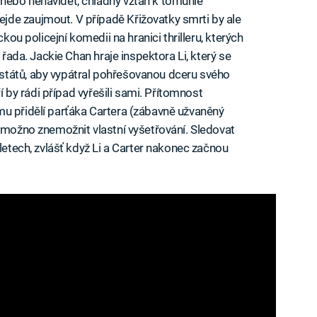
nebo nenávidět, chladný vztah k tomuhle
de zaujmout. V případě Křižovatky smrti by ale
ckou policejní komedii na hranici thrilleru, kterých
 řada. Jackie Chan hraje inspektora Li, který se
států, aby vypátral pohřešovanou dceru svého
ří by rádi případ vyřešili sami. Přítomnost
mu přidělí parťáka Cartera (zábavně užvaněný
d možno znemožnit vlastní vyšetřování. Sledovat
 letech, zvlášť když Li a Carter nakonec začnou