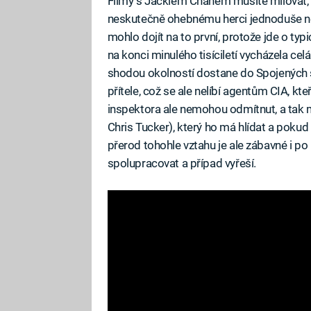
Filmy s Jackiem Chanem musíte milovat, 
neskutečně ohebnému herci jednoduše nej
mohlo dojít na to první, protože jde o typi
na konci minulého tisíciletí vycházela celá
shodou okolností dostane do Spojených 
přítele, což se ale nelíbí agentům CIA, kte
inspektora ale nemohou odmítnut, a tak 
Chris Tucker), který ho má hlídat a poku
přerod tohohle vztahu je ale zábavné i po
spolupracovat a případ vyřeší.