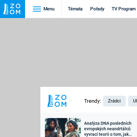
Menu
Témata
Pořady
TV Program
Cestování
Historie
HRADY A ZÁMKY
VIKINGOVÉ
HEDVÁBNÁ STEZKA
EPIDEMIE A
PANDEMIE
PŘÍRODA
STAROVĚKÝ EGYPT
Trendy:
Zrádci
U
Analýza DNA posledních
Druhá
Výročí
evropských neandrtálců
vyvrací teorii o tom, jak
světová válka