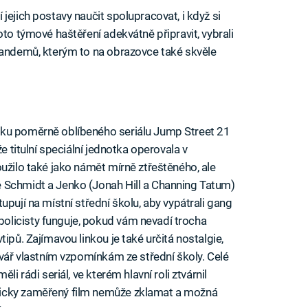
jejich postavy naučit spolupracovat, i když si
oto týmové haštěření adekvátně připravit, vybrali
tandemů, kterým to na obrazovce také skvěle
sku poměrně oblíbeného seriálu Jump Street 21
e titulní speciální jednotka operovala v
užilo také jako námět mírně ztřeštěného, ale
 Schmidt a Jenko (Jonah Hill a Channing Tatum)
upují na místní střední školu, aby vypátrali gang
licisty funguje, pokud vám nevadí trocha
ipů. Zajímavou linkou je také určitá nostalgie,
tvář vlastním vzpomínkám ze střední školy. Celé
li rádi seriál, ve kterém hlavní roli ztvárnil
icky zaměřený film nemůže zklamat a možná