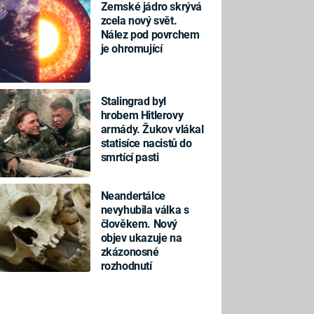
Zemské jádro skrývá
zcela nový svět.
Nález pod povrchem
je ohromující
Stalingrad byl
hrobem Hitlerovy
armády. Žukov vlákal
statisíce nacistů do
smrtící pasti
Neandertálce
nevyhubila válka s
člověkem. Nový
objev ukazuje na
zkázonosné
rozhodnutí