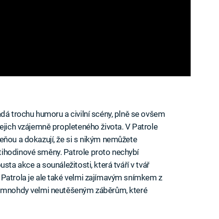
ádá trochu humoru a civilní scény, plně se ovšem
jejich vzájemně propleteného života. V Patrole
eňou a dokazují, že si s nikým nemůžete
ihodinové směny. Patrole proto nechybí
sta akce a sounáležitosti, která tváří v tvář
 Patrola je ale také velmi zajímavým snímkem z
 a mnohdy velmi neutěšeným záběrům, které