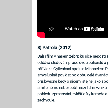
8) Patrola (2012)
Další film v našem žebříčku sice nepostr
oddává sledování práce dvou policistů a 
září Jake Gyllenhaal spolu s Michaelem P
smysluplně povídat po dobu celé dvanáct
příslovečné kecy o ničem, stejně jako spou
smrtelnému nebezpečí mezi lidmi vzniká.
pohledu zpracování, zvlášť díky kameře
zachycuje.