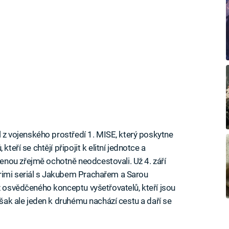
ál z vojenského prostředí 1. MISE, který poskytne
teří se chtějí připojit k elitní jednotce a
nou zřejmě ochotně neodcestovali. Už 4. září
rimi seriál s Jakubem Prachařem a Sarou
z osvědčeného konceptu vyšetřovatelů, kteří jsou
 však ale jeden k druhému nachází cestu a daří se