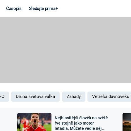
Časopis
Sledujte prima+
Věda a
Války
technika
STUDENÁ V
KORONAVIRUS
VÁLKA VE
VIETNAMU
VESMÍR
VÁLEČNÉ FI
MARS
SERIÁLY
FO
Druhá světová válka
Záhady
Vetřelci dávnověku
Nejhlasitější člověk na světě
Záhady a
Zajímav
řve stejně jako motor
letadla. Můžete vedle něj
konspirace