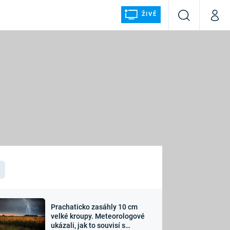
ŽIVĚ
Vyhledávání
Můj p
Prima+
ÁLKA
CNN Prima NEWS
Prima FRESH
Prima LIVING
LMY A
Prima Ženy
Prima LAJK
Prachaticko zasáhly 10 cm
osti
velké kroupy. Meteorologové
Sledujte nás
ukázali, jak to souvisí s