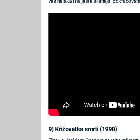
vás naláká i na ještě šílenější pokračování
9) Křižovatka smrti (1998)