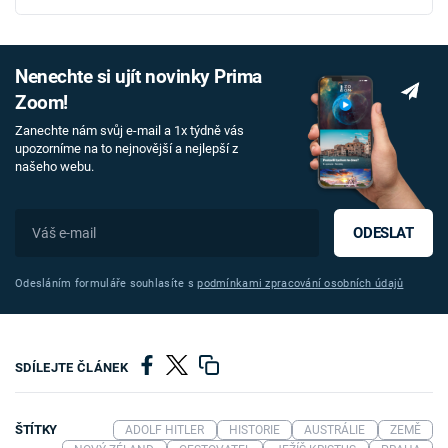
Nenechte si ujít novinky Prima
Zoom!
Zanechte nám svůj e-mail a 1x týdně vás
upozorníme na to nejnovější a nejlepší z
našeho webu.
ODESLAT
Odesláním formuláře souhlasíte s
podmínkami zpracování osobních údajů
SDÍLEJTE ČLÁNEK
ŠTÍTKY
ADOLF HITLER
HISTORIE
AUSTRÁLIE
ZEMĚ