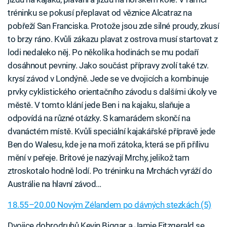
tréninku se pokusí přeplavat od věznice Alcatraz na
pobřeží San Franciska. Protože jsou zde silné proudy, zkusí
to brzy ráno. Kvůli zákazu plavat z ostrova musí startovat z
lodi nedaleko něj. Po několika hodinách se mu podaří
dosáhnout pevniny. Jako součást přípravy zvolí také tzv.
krysí závod v Londýně. Jede se ve dvojicích a kombinuje
prvky cyklistického orientačního závodu s dalšími úkoly ve
městě. V tomto klání jede Ben i na kajaku, slaňuje a
odpovídá na různé otázky. S kamarádem skončí na
dvanáctém místě. Kvůli speciální kajakářské přípravě jede
Ben do Walesu, kde je na moři zátoka, která se při přílivu
mění v peřeje. Britové je nazývají Mrchy, jelikož tam
ztroskotalo hodně lodí. Po tréninku na Mrchách vyráží do
Austrálie na hlavní závod…
18.55–20.00 Novým Zélandem po dávných stezkách (5)
Dvojice dobrodruhů Kevin Biggar a Jamie Fitzgerald se