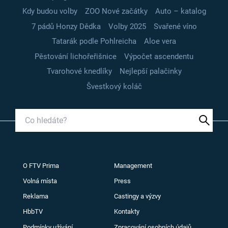
Kdy budou volby
ZOO Nové začátky
Auto – katalog
7 pádů Honzy Dědka
Volby 2025
Svařené víno
Tatarák podle Pohlreicha
Aloe vera
Pěstování lichořeřišnice
Výpočet ascendentu
Tvarohové knedlíky
Nejlepší palačinky
Švestkový koláč
O FTV Prima
Management
Volná místa
Press
Reklama
Castingy a výzvy
HbbTV
Kontakty
Podmínky užívání
Zpracování osobních údajů