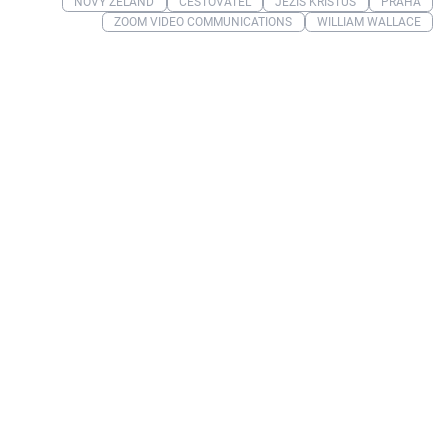
NOVÝ ZÉLAND
CESTOVATEL
JEŽÍŠ KRISTUS
PRAHA
ZOOM VIDEO COMMUNICATIONS
WILLIAM WALLACE