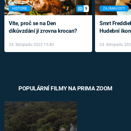
5
HISTORIE
ZAJÍMAVOSTI
Víte, proč se na Den
Smrt Freddie
díkůvzdání jí zrovna krocan?
Hudební ikon
až do konce 
24. listopadu 2022 13:40
24. listopadu 20
léky
POPULÁRNÍ FILMY NA PRIMA ZOOM