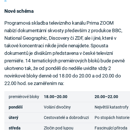
Nové schéma
Programová skladba televizního kanálu Prima ZOOM
nabízí dokumentární skvosty především z produkce BBC,
National Geographic, Discovery či ZDF, ale i jiné, které v
takové koncentraci nikde jinde nenajdete. Spousta
dokumentů je divákům představena v české televizní
premiéře. 14 tematických premiérových bloků bude pevně
ukotveno tak, že od pondělí do neděle uvidíte vždy 2
novinkové bloky denně od 18.00 do 20.00 a od 20.00 do
22.00 hod. se zaměřením na:
premiérové bloky
18.00–20.00
20.00–22.00
pondělí
Volání divočiny
Největší katastrofy
úterý
Cestovatelé a dobrodruzi
Po stopách historie
středa
Zločin pod lupou
Fascinující příroda