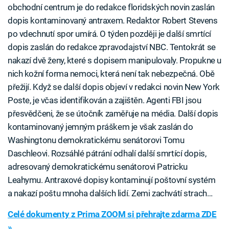
obchodní centrum je do redakce floridských novin zaslán
dopis kontaminovaný antraxem. Redaktor Robert Stevens
po vdechnutí spor umírá. O týden později je další smrtící
dopis zaslán do redakce zpravodajství NBC. Tentokrát se
nakazí dvě ženy, které s dopisem manipulovaly. Propukne u
nich kožní forma nemoci, která není tak nebezpečná. Obě
přežijí. Když se další dopis objeví v redakci novin New York
Poste, je včas identifikován a zajištěn. Agenti FBI jsou
přesvědčeni, že se útočník zaměřuje na média. Další dopis
kontaminovaný jemným práškem je však zaslán do
Washingtonu demokratickému senátorovi Tomu
Daschleovi. Rozsáhlé pátrání odhalí další smrtící dopis,
adresovaný demokratickému senátorovi Patricku
Leahymu. Antraxové dopisy kontaminují poštovní systém
a nakazí poštu mnoha dalších lidí. Zemi zachvátí strach…
Celé dokumenty z Prima ZOOM si přehrajte zdarma ZDE
»