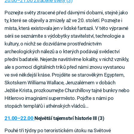
20.00–21.00 Ztracené světy (3)
Poznejte světy ztracené před dávnými dobami, stejně jako
ty, které se objevily a zmizely až ve 20. století. Poznejte i
místa, která existovala jen v lidské fantazii. V této výpravné
sérii se seznámíte s výdobytky stavitelství, technologie a
kultury, o nichž se dozvídáme prostřednictvím
archeologických nálezů a o kterých podávají svědectví
přední badatelé. Nejenže navštívíme lokality, v nichž vznikly,
ale s pomocí digitálních triků před námi znovu vyvstanou
ve své někdejší kráse. Projděte se starověkým Egyptem,
Skotskem Williama Wallace, Jeruzalémem v dobách
Ježíše Krista, prozkoumejte Churchillovy tajné bunkry nebo
Hitlerovo imaginární superměsto. Pojďte s námi po
stopách templářů i athénských vládců…
21.00–22.00
Největší tajemství historie III (3)
Pouhé tři týdny po teroristickém útoku na Světové