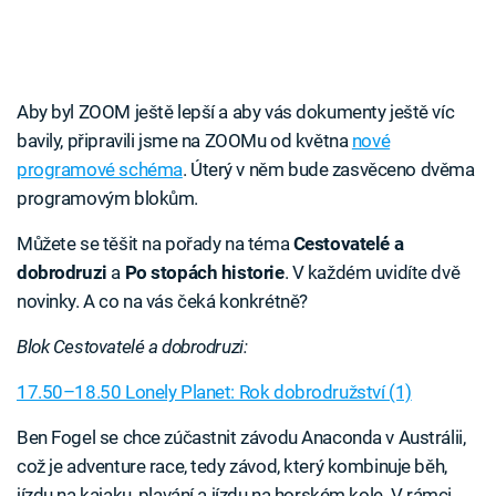
Aby byl ZOOM ještě lepší a aby vás dokumenty ještě víc
bavily, připravili jsme na ZOOMu od května
nové
programové schéma
. Úterý v něm bude zasvěceno dvěma
programovým blokům.
Můžete se těšit na pořady na téma
Cestovatelé a
dobrodruzi
a
Po stopách historie
. V každém uvidíte dvě
novinky. A co na vás čeká konkrétně?
Blok Cestovatelé a dobrodruzi:
17.50–18.50 Lonely Planet: Rok dobrodružství (1)
Ben Fogel se chce zúčastnit závodu Anaconda v Austrálii,
což je adventure race, tedy závod, který kombinuje běh,
jízdu na kajaku, plavání a jízdu na horském kole. V rámci