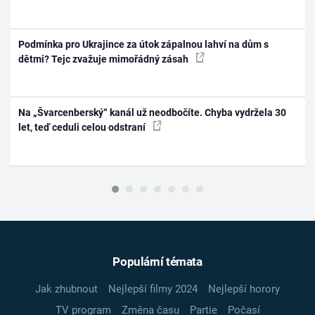
Podmínka pro Ukrajince za útok zápalnou lahví na dům s
dětmi? Tejc zvažuje mimořádný zásah
Na „Švarcenberský“ kanál už neodbočíte. Chyba vydržela 30
let, teď ceduli celou odstraní
Populární témata
Jak zhubnout
Nejlepší filmy 2024
Nejlepší horory
TV program
Změna času
Partie
Počasí