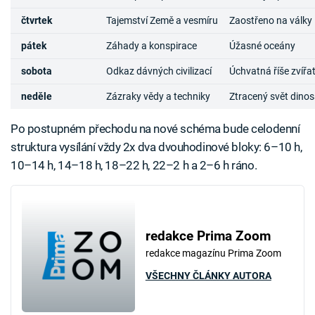
čtvrtek
Tajemství Země a vesmíru
Zaostřeno na války
pátek
Záhady a konspirace
Úžasné oceány
sobota
Odkaz dávných civilizací
Úchvatná říše zvířa
neděle
Zázraky vědy a techniky
Ztracený svět dino
Po postupném přechodu na nové schéma bude celodenní
struktura vysílání vždy 2x dva dvouhodinové bloky: 6–10 h,
10–14 h, 14–18 h, 18–22 h, 22–2 h a 2–6 h ráno.
redakce Prima Zoom
redakce magazínu Prima Zoom
VŠECHNY ČLÁNKY AUTORA