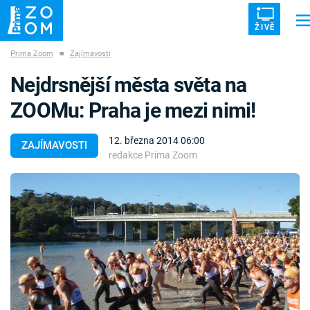
ŽIVĚ
Prima Zoom
■
Zajímavosti
Trendy:
ZRÁDCI
UFO
DRUHÁ SVĚTOVÁ VÁLKA
ZÁHADY
Nejdrsnější města světa na
VETŘELCI DÁVNOVĚKU
ZOOMu: Praha je mezi nimi!
12. března 2014 06:00
ZAJÍMAVOSTI
redakce Prima Zoom
Témata
Témata
Pořady
TV Program