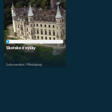
PŘEHRÁT
Skotsko z výšky
Dokumentární / Přírodopisný