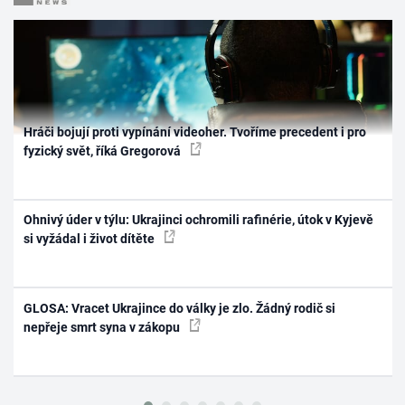
Hráči bojují proti vypínání videoher. Tvoříme precedent i pro
fyzický svět, říká Gregorová
Ohnivý úder v týlu: Ukrajinci ochromili rafinérie, útok v Kyjevě
si vyžádal i život dítěte
GLOSA: Vracet Ukrajince do války je zlo. Žádný rodič si
nepřeje smrt syna v zákopu