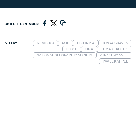
SDÍLEJTE ČLÁNEK
ŠTÍTKY
NĚMECKO
ASIE
TECHNIKA
TONYA GRAVES
ČESKO
ČÍNA
TOMÁŠ TŘEŠTÍK
NATIONAL GEOGRAPHIC SOCIETY
ZTRACENÝ SVĚT
PAVEL KAPPEL