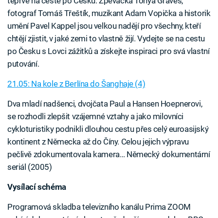
teprve na cestě po Česku. Zpěvačka Tonya Graves,
fotograf Tomáš Třeštík, muzikant Adam Vopička a historik
umění Pavel Kappel jsou velkou nadějí pro všechny, kteří
chtějí zjistit, v jaké zemi to vlastně žijí. Vydejte se na cestu
po Česku s Lovci zážitků a získejte inspiraci pro svá vlastní
putování.
21.05: Na kole z Berlína do Šanghaje (4)
Dva mladí nadšenci, dvojčata Paul a Hansen Hoepnerovi,
se rozhodli zlepšit vzájemné vztahy a jako milovníci
cykloturistiky podnikli dlouhou cestu přes celý euroasijský
kontinent z Německa až do Číny. Celou jejich výpravu
pečlivě zdokumentovala kamera… Německý dokumentární
seriál (2005)
Vysílací schéma
Programová skladba televizního kanálu Prima ZOOM