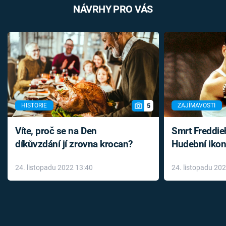
NÁVRHY PRO VÁS
5
HISTORIE
ZAJÍMAVOSTI
Víte, proč se na Den
Smrt Freddie
díkůvzdání jí zrovna krocan?
Hudební ikon
až do konce 
24. listopadu 2022 13:40
24. listopadu 20
léky