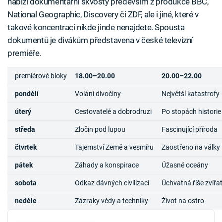
nabízí dokumentární skvosty především z produkce BBC,
National Geographic, Discovery či ZDF, ale i jiné, které v
takové koncentraci nikde jinde nenajdete. Spousta
dokumentů je divákům představena v české televizní
premiéře.
premiérové bloky
18.00–20.00
20.00–22.00
pondělí
Volání divočiny
Největší katastrofy
úterý
Cestovatelé a dobrodruzi
Po stopách historie
středa
Zločin pod lupou
Fascinující příroda
čtvrtek
Tajemství Země a vesmíru
Zaostřeno na války
pátek
Záhady a konspirace
Úžasné oceány
sobota
Odkaz dávných civilizací
Úchvatná říše zvířa
neděle
Zázraky vědy a techniky
Život na ostro