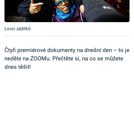
Časopis
Sledujte prima+
Lovci zážitků
Přihlášení
Čtyři premiérové dokumenty na dnešní den – to je
neděle na ZOOMu. Přečtěte si, na co se můžete
Sledujte nás
dnes těšit!