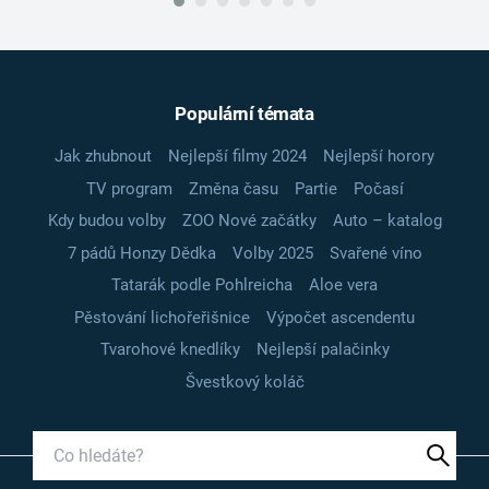
Populární témata
Jak zhubnout
Nejlepší filmy 2024
Nejlepší horory
TV program
Změna času
Partie
Počasí
Kdy budou volby
ZOO Nové začátky
Auto – katalog
7 pádů Honzy Dědka
Volby 2025
Svařené víno
Tatarák podle Pohlreicha
Aloe vera
Pěstování lichořeřišnice
Výpočet ascendentu
Tvarohové knedlíky
Nejlepší palačinky
Švestkový koláč