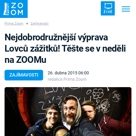
ŽIVĚ
Prima Zoom
■
Zajímavosti
Trendy:
ZRÁDCI
UFO
DRUHÁ SVĚTOVÁ VÁLKA
Nejdobrodružnější výprava
ZÁHADY
VETŘELCI DÁVNOVĚKU
Lovců zážitků! Těšte se v neděli
na ZOOMu
26. dubna 2015 06:00
ZAJÍMAVOSTI
redakce Prima Zoom
Témata
Témata
Pořady
TV Program