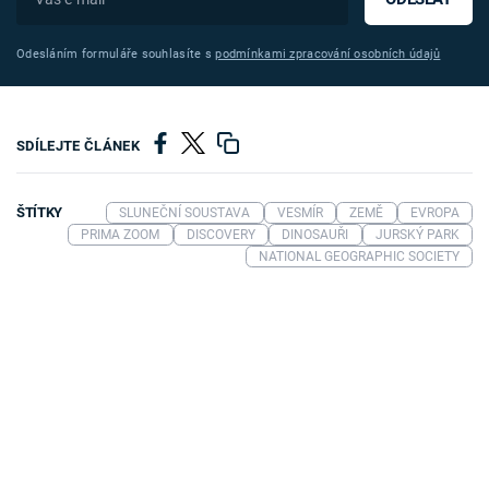
Odesláním formuláře souhlasíte s
podmínkami zpracování osobních údajů
SDÍLEJTE ČLÁNEK
ŠTÍTKY
SLUNEČNÍ SOUSTAVA
VESMÍR
ZEMĚ
EVROPA
PRIMA ZOOM
DISCOVERY
DINOSAUŘI
JURSKÝ PARK
NATIONAL GEOGRAPHIC SOCIETY