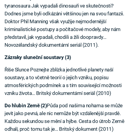
tyranosaura Jak vypadali dinosauři ve skutečnosti?
Dodnes jsme byli odkázáni většinou jen na svou fantazii.
Doktor Phil Manning však využije nejmodernější
kriminalistické postupy a počítačové modely, aby nám
představil, jak vypadali, chodili a žili doopravdy…
Novozélandský dokumentární seriál (2011).
Zázraky sluneční soustavy (3)
Říše Slunce Poznejte zblízka jednotlivé planety naší
soustavy, a to včetně teorií o jejich vzniku, popisu
atmosférických podmínek a s tím související možnosti
vzniku života... Britský dokumentární seriál (2010)
Do hlubin Země (2)
Půda pod našima nohama se může
jevit jako pevná, ale nic nemůže být vzdálenější pravdě.
Každou sekundou se mění a hýbe. Cesta do útrob Země
odhalí, proč tomu tak je… Britský dokument (2011)