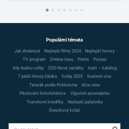
Populární témata
Jak zhubnout
Nejlepší filmy 2024
Nejlepší horory
TV program
Změna času
Partie
Počasí
Kdy budou volby
ZOO Nové začátky
Auto – katalog
7 pádů Honzy Dědka
Volby 2025
Svařené víno
Tatarák podle Pohlreicha
Aloe vera
Pěstování lichořeřišnice
Výpočet ascendentu
Tvarohové knedlíky
Nejlepší palačinky
Švestkový koláč