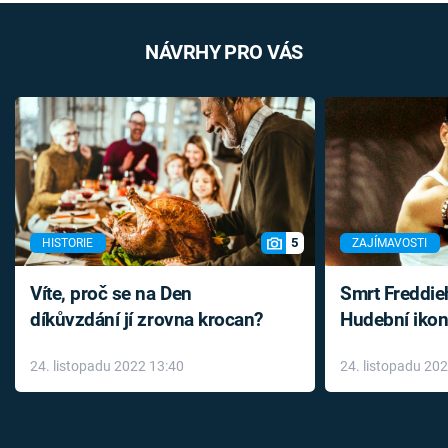
NÁVRHY PRO VÁS
5
HISTORIE
ZAJÍMAVOSTI
Víte, proč se na Den
Smrt Freddie
díkůvzdání jí zrovna krocan?
Hudební ikon
až do konce 
24. listopadu 2022 13:40
24. listopadu 20
léky