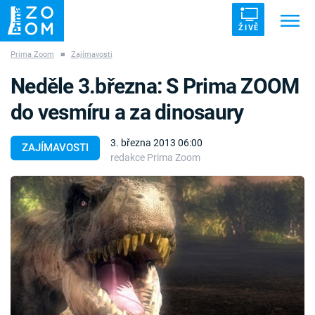
ŽIVĚ
Prima Zoom
■
Zajímavosti
Trendy:
ZRÁDCI
UFO
DRUHÁ SVĚTOVÁ VÁLKA
Neděle 3.března: S Prima ZOOM
ZÁHADY
VETŘELCI DÁVNOVĚKU
do vesmíru a za dinosaury
3. března 2013 06:00
ZAJÍMAVOSTI
redakce Prima Zoom
Témata
Témata
Pořady
TV Program