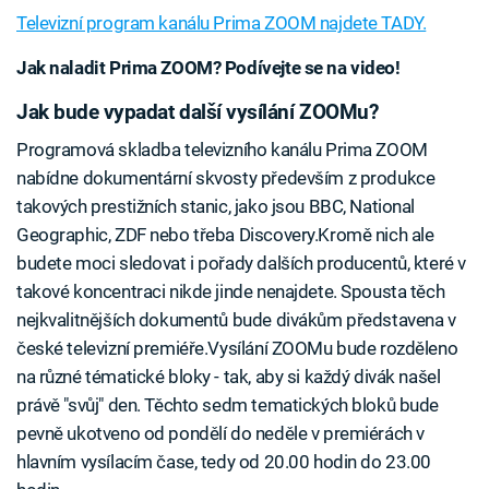
Televizní program kanálu Prima ZOOM najdete TADY.
Jak naladit Prima ZOOM? Podívejte se na video!
Jak bude vypadat další vysílání ZOOMu?
Programová skladba televizního kanálu Prima ZOOM
nabídne dokumentární skvosty především z produkce
takových prestižních stanic, jako jsou BBC, National
Geographic, ZDF nebo třeba Discovery.Kromě nich ale
budete moci sledovat i pořady dalších producentů, které v
takové koncentraci nikde jinde nenajdete. Spousta těch
nejkvalitnějších dokumentů bude divákům představena v
české televizní premiéře.Vysílání ZOOMu bude rozděleno
na různé tématické bloky - tak, aby si každý divák našel
právě "svůj" den. Těchto sedm tematických bloků bude
pevně ukotveno od pondělí do neděle v premiérách v
hlavním vysílacím čase, tedy od 20.00 hodin do 23.00