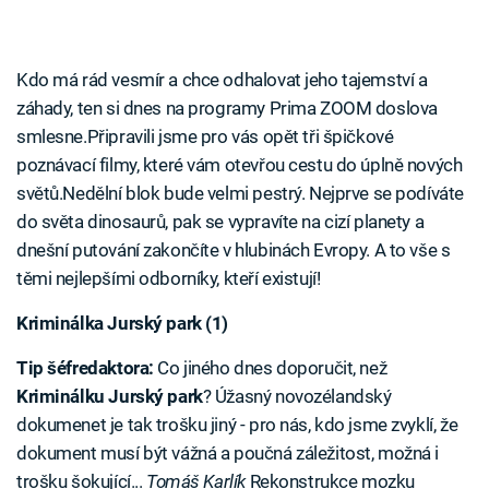
Kdo má rád vesmír a chce odhalovat jeho tajemství a
záhady, ten si dnes na programy Prima ZOOM doslova
smlesne.Připravili jsme pro vás opět tři špičkové
poznávací filmy, které vám otevřou cestu do úplně nových
světů.Nedělní blok bude velmi pestrý. Nejprve se podíváte
do světa dinosaurů, pak se vypravíte na cizí planety a
dnešní putování zakončíte v hlubinách Evropy. A to vše s
těmi nejlepšími odborníky, kteří existují!
Kriminálka Jurský park (1)
Tip šéfredaktora:
Co jiného dnes doporučit, než
Kriminálku Jurský park
? Úžasný novozélandský
dokumenet je tak trošku jiný - pro nás, kdo jsme zvyklí, že
dokument musí být vážná a poučná záležitost, možná i
trošku šokující...
Tomáš Karlík
Rekonstrukce mozku