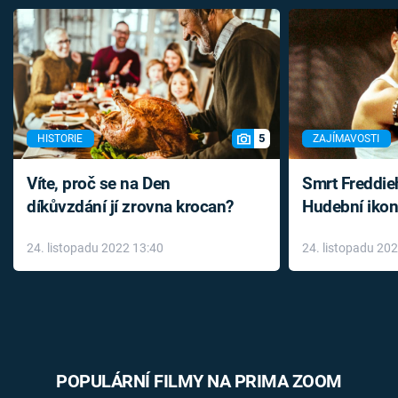
5
HISTORIE
ZAJÍMAVOSTI
Víte, proč se na Den
Smrt Freddie
díkůvzdání jí zrovna krocan?
Hudební ikon
až do konce 
24. listopadu 2022 13:40
24. listopadu 20
léky
POPULÁRNÍ FILMY NA PRIMA ZOOM