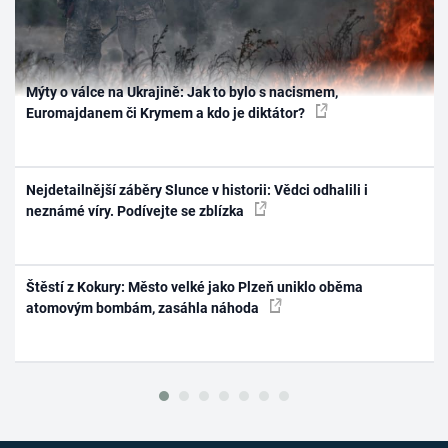
Mýty o válce na Ukrajině: Jak to bylo s nacismem,
Euromajdanem či Krymem a kdo je diktátor?
Nejdetailnější záběry Slunce v historii: Vědci odhalili i
neznámé víry. Podívejte se zblízka
Štěstí z Kokury: Město velké jako Plzeň uniklo oběma
atomovým bombám, zasáhla náhoda