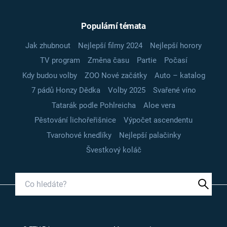
Populární témata
Jak zhubnout
Nejlepší filmy 2024
Nejlepší horory
TV program
Změna času
Partie
Počasí
Kdy budou volby
ZOO Nové začátky
Auto – katalog
7 pádů Honzy Dědka
Volby 2025
Svařené víno
Tatarák podle Pohlreicha
Aloe vera
Pěstování lichořeřišnice
Výpočet ascendentu
Tvarohové knedlíky
Nejlepší palačinky
Švestkový koláč