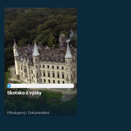
PŘEHRÁT
Skotsko z výšky
Přírodopisný / Dokumentární