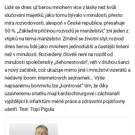
Lidé se dnes už berou mnohem více z lásky než kvůli
slučování majetků, jako tomu bývalo v minulosti, přesto
míra rozvodovosti, alespoň v České republice, přesahuje
50 %. „Základní příčinou rozvodů je manželství,“ zní jeden z
vtípků na téma manželství. Změnil se životní styl, rozvod
dnes berou lidé jako mnohem jednodušší a častější řešení
než v minulosti. Rozvedený člověk není na rozdíl od
minulosti společensky „dehonestován“, věří v druhou šanci
a nový začátek, což ukazuje mimo jiné i množství inzerátů a
nedávný boom internetových seznamek... Výše
napsanému bonmotu lze „kontrovat“ tím, že díky
uzavřenému sňatku mají kardiochirurgové i záchranáři
vyjíždějící k infarktům méně práce a zdravotní pojišťovny
ušetří. Text: Topi Pigula