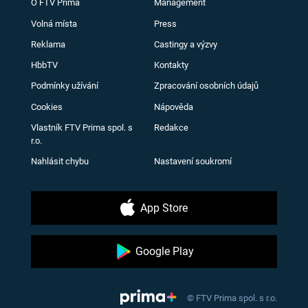
O FTV Prima
Management
Volná místa
Press
Reklama
Castingy a výzvy
HbbTV
Kontakty
Podmínky užívání
Zpracování osobních údajů
Cookies
Nápověda
Vlastník FTV Prima spol. s
Redakce
r.o.
Nahlásit chybu
Nastavení soukromí
App Store
Google Play
© FTV Prima spol. s r.o.