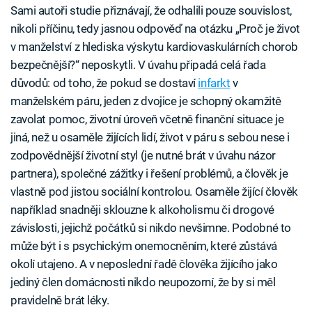
Sami autoři studie přiznávají, že odhalili pouze souvislost,
nikoli příčinu, tedy jasnou odpověď na otázku „Proč je život
v manželství z hlediska výskytu kardiovaskulárních chorob
bezpečnější?“ neposkytli. V úvahu připadá celá řada
důvodů: od toho, že pokud se dostaví
infarkt
v
manželském páru, jeden z dvojice je schopný okamžitě
zavolat pomoc, životní úroveň včetně finanční situace je
jiná, než u osaměle žijících lidí, život v páru s sebou nese i
zodpovědnější životní styl (je nutné brát v úvahu názor
partnera), společné zážitky i řešení problémů, a člověk je
vlastně pod jistou sociální kontrolou. Osaměle žijící člověk
například snadněji sklouzne k alkoholismu či drogové
závislosti, jejichž počátků si nikdo nevšimne. Podobné to
může být i s psychickým onemocněním, které zůstává
okolí utajeno. A v neposlední řadě člověka žijícího jako
jediný člen domácnosti nikdo neupozorní, že by si měl
pravidelně brát léky.