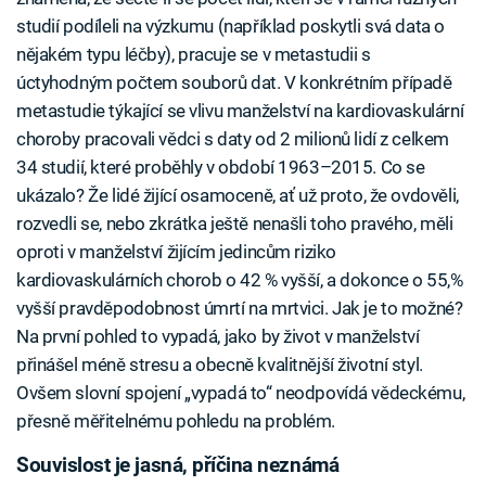
studií podíleli na výzkumu (například poskytli svá data o
nějakém typu léčby), pracuje se v metastudii s
úctyhodným počtem souborů dat. V konkrétním případě
metastudie týkající se vlivu manželství na kardiovaskulární
choroby pracovali vědci s daty od 2 milionů lidí z celkem
34 studií, které proběhly v období 1963–2015. Co se
ukázalo? Že lidé žijící osamoceně, ať už proto, že ovdověli,
rozvedli se, nebo zkrátka ještě nenašli toho pravého, měli
oproti v manželství žijícím jedincům riziko
kardiovaskulárních chorob o 42 % vyšší, a dokonce o 55,%
vyšší pravděpodobnost úmrtí na mrtvici. Jak je to možné?
Na první pohled to vypadá, jako by život v manželství
přinášel méně stresu a obecně kvalitnější životní styl.
Ovšem slovní spojení „vypadá to“ neodpovídá vědeckému,
přesně měřitelnému pohledu na problém.
Souvislost je jasná, příčina neznámá