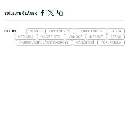
SDÍLEJTE ČLÁNEK
ŠTÍTKY
NEMOC
ŽIVOTNÍ STYL
ZDRAVOTNICTVÍ
LÁSKA
MEDICÍNA
MANŽELSTVÍ
VÁNOCE
INFARKT
ČESKO
KARDIOVASKULÁRNÍ CHOROBY
MANŽETLVÍ
TOPI PIGULA