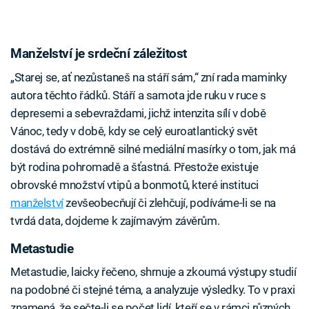
Manželství je srdeční záležitost
„Starej se, ať nezůstaneš na stáří sám,“ zní rada maminky
autora těchto řádků. Stáří a samota jde ruku v ruce s
depresemi a sebevraždami, jichž intenzita sílí v době
Vánoc, tedy v době, kdy se celý euroatlantický svět
dostává do extrémně silné mediální masírky o tom, jak má
být rodina pohromadě a šťastná. Přestože existuje
obrovské množství vtipů a bonmotů, které instituci
manželství
zevšeobecňují či zlehčují, podíváme-li se na
tvrdá data, dojdeme k zajímavým závěrům.
Metastudie
Metastudie, laicky řečeno, shrnuje a zkoumá výstupy studií
na podobné či stejné téma, a analyzuje výsledky. To v praxi
znamená, že sečte-li se počet lidí, kteří se v rámci různých